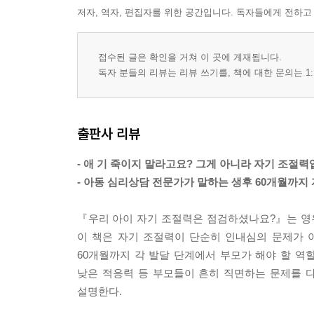
저자, 역자, 편집자를 위한 공간입니다. 독자들에게 전하고
제3장 생후 37개월부터 48개월까지는 자기 조절력
1. 배변훈련을 완전히 끝내자
2. 식습관 개선을 끝내자
접수된 글은 확인을 거쳐 이 곳에 게재됩니다.
3. 언어표현에 대한 점검을 끝내자
독자 분들의 리뷰는 리뷰 쓰기를, 책에 대한 문의는 1:
4. 사회성을 점검하자
5. 행동언어를 점검하고 훈육 방법을 빨리 찾자
6. 자기표현의 중요성을 가르쳐 주자
출판사 리뷰
7. 집중력을 기르자
8. 수면습관을 점검하자
- 애 기 죽이지 말라고요? 그게 아니라 자기 조절력
9. 집착행동을 점검하자
- 아동 심리상담 전문가가 말하는 생후 60개월까지 
10. 호와 불호에 대한 편차를 줄이자
『우리 아이 자기 조절력은 점검하셨나요?』는 영
제4장 생후 49개월부터 60개월까지는 자기 조절
이 책은 자기 조절력이 단순히 인내심의 문제가 
1. 신체적, 정서적 독립을 정확히 끝내자
60개월까지 각 발달 단계에서 부모가 해야 할 역
2. 아이 스스로 생각하고 판단하게 하자
낮은 적응력 등 부모들이 흔히 직면하는 문제를 
3. 자기표현을 정확하게 하는 힘을 길러 주자
설명한다.
4. 자신의 일에 대한 책임감을 길러 주자