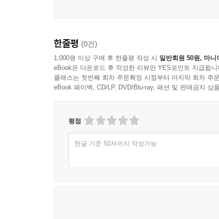
1. 자기중심 언어
2. 질문에 대한 무반응
3. 원만하지 않은 교류언어
한줄평
(0건)
4. 부적절한 정서 반응
5. 낮은 사회 성숙도
1,000원 이상 구매 후 한줄평 작성 시
일반회원 50원, 마니
eBook은 다운로드 후 작성한 리뷰만 YES포인트 지급됩니
6. 정서적 민감성
클래스는 첫번째 회차 주문확정 시점부터 마지막 회차 주문
eBook 페이백, CD/LP, DVD/Blu-ray, 패션 및 판매금
제3장 ADHD로 의심되는 아이
1. 아이가 산만하게 움직이면 즉시 행동을 끊어 준
2. 아이가 지루하게 느끼는 주제나 놀이는 20분 이
평점
3. 다른 곳으로 시선, 말, 행동이 이동하면 바로 
한글 기준 50자까지 작성가능
4. 거친 말과 공격적인 행동에 대해서는 바로 훈육
5. 아이가 할 수 있는 만큼 목적을 정해서 수행하도
6. 조금 하더라도 정확하게 하는 것에 집중하게 한
제4장 아무것도 하고 싶지 않은 아이
1. 여러 개 제안 중 한 개를 선택하게 한다