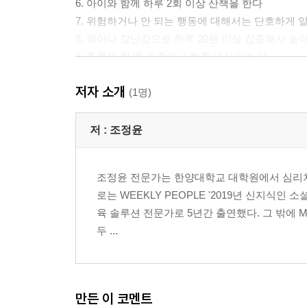
6. 아이와 함께 하루 2회 이상 산책을 한다
7. 위험하거나 안 되는 행동에 대해서는 단호하게 
8. 책이나 장난감으로 하루 20분 이상 집중해서 놀
9. 훈육을 할 때 짜증이나 화를 내지 않는다
10. 아이를 키우는 일이 보람되고 행복함을 인식한
저자 소개
(1명)
제2장 생후 21개월부터 36개월까지는 자기 조절력
1. 자조행동을 최대한 늘린다
저 :
조정윤
2. 떼쓰기에 대한 반응을 0으로 하자
3. 아이가 할 수 있는 일은 침범하지 않는다
조정윤 전문가는 한양대학교 대학원에서 심리치
4. 뜻대로 되지 않는 것도 있음을 정확히 알려 준다
로는 WEEKLY PEOPLE '2019년 신지식
5. ‘내가 최고, 내가 먼저’라는 생각에서 벗어나도
육 솔루션 전문가로 5년간 출연했다. 그 밖에 MB
6. 아이가 할 말을 부모가 대신해 주지 않는다
두 ...
7. 아이와 함께 밥을 먹는다
8. 아이의 요구를 즉각 들어주기보다 지연시킨다
9. 아이 놀이에 대한 확장을 해 준다
10. 훈육 방법에 대해 잘 알고 있는지 스스로에게 
만든 이 코멘트