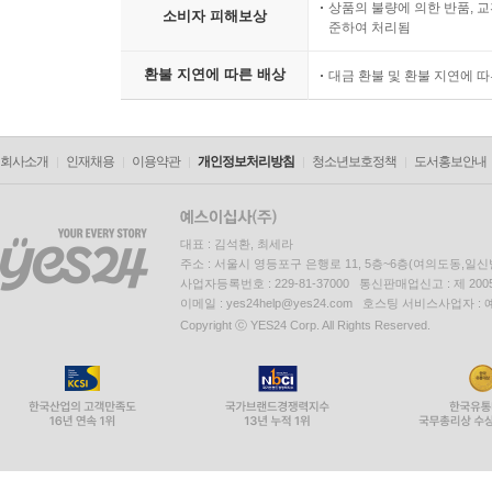
상품의 불량에 의한 반품, 교
소비자 피해보상
준하여 처리됨
환불 지연에 따른 배상
대금 환불 및 환불 지연에 
회사소개
인재채용
이용약관
개인정보처리방침
청소년보호정책
도서홍보안내
대표 : 김석환, 최세라
주소 : 서울시 영등포구 은행로 11, 5층~6층(여의도동,일신
사업자등록번호 : 229-81-37000 통신판매업신고 : 제 200
이메일 : yes24help@yes24.com 호스팅 서비스사업자 :
Copyright ⓒ YES24 Corp. All Rights Reserved.