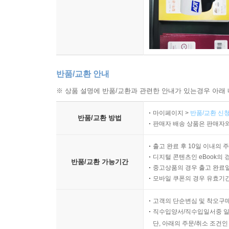
2. 못 하겠다고 우는 아이에게 지나친 설명이나 달
3. 사소한 자극이나 좌절에도 울 때 다시 도전하거
4. ‘울음’ 자체에 대해서도 훈육한다
제8장 틱 증상을 보이는 아이
1. 미리 걱정하지 않도록 이끌어 준다
반품/교환 안내
2. 무엇이든 할 수 있는 만큼 하는 것임을 가르쳐 준
※ 상품 설명에 반품/교환과 관련한 안내가 있는경우 아래 
3. 나와 다른 사람의 생각은 다를 수 있음을 알려 준
4. 실수하더라도 ‘다시 도전’을 가르쳐 준다
마이페이지 >
반품/교환 신청
반품/교환 방법
5. 자기 조절력을 쓸 수 있는 기회를 많이 준다
판매자 배송 상품은 판매자와
제9장 생각하기 싫어하는 아이
출고 완료 후 10일 이내의 
디지털 콘텐츠인 eBook의 
1. 아이가 조금만 생각한 대로 안 되면 도움을 요청
반품/교환 가능기간
중고상품의 경우 출고 완료일
2. 조금이라도 생각과 판단이 필요한 순간 부모를 
모바일 쿠폰의 경우 유효기간(
3. 일상에서 “네 생각은 어때?”를 자주 사용한다
4. 아이에게 주제를 주었을 때는 다 할 때까지 침범
고객의 단순변심 및 착오구
직수입양서/직수입일서중 일
단, 아래의 주문/취소 조건인
제10장 수행능력이 더디고 시간 개념이 없는 아이