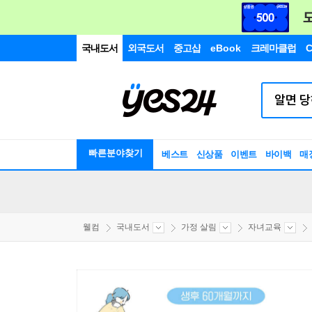
국내도서
외국도서
중고샵
eBook
크레마클럽
C
빠른분야찾기
베스트
신상품
이벤트
바이백
매
웰컴
국내도서
가정 살림
자녀교육