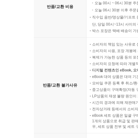
오늘 00시 ~ 06시 30분 
1. 시간을 정해 놓고 스스로 그 시간 안에 끝내도록
반품/교환 비용
오늘 06시 30분 이후 주문
2. 아이에게 ‘시간에 맞추기’ 연습을 꾸준히 시키자
직수입 음반/영상물/기프트 
단, 당일 00시~13시 사이
닫는 글 - 생후 60개월까지 자기 조절력 점검 및 
박스 포장은 택배 배송이 가
소비자의 책임 있는 사유로 
소비자의 사용, 포장 개봉에 
복제가 가능한 상품 등의 포장을 
소비자의 요청에 따라 개별
디지털 컨텐츠인 eBook, 
eBook 대여 상품은 대여 기
모바일 쿠폰 등록 후 취소/환
반품/교환 불가사유
중고상품이 구매확정(자동 
LP상품의 재생 불량 원인이 기
시간의 경과에 의해 재판매가
전자상거래 등에서의 소비자
eBook 세트 상품은 일괄 
1개의 상품으로 취급 및 판매
우, 세트 상품 전부 및 세트