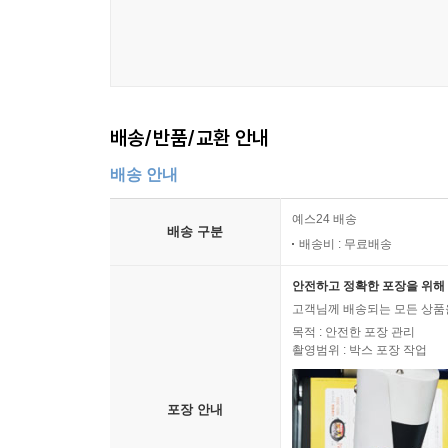
2. 아이가 관심 있는 것에 대한 기회를 먼저 준다
3. 매일 할 수 있는 작은 것부터 지속적으로 하도록
제5장 호와 불호에 대한 편차가 극심한 아이
1. 좋아하는 놀이는 적절한 시간에 끊어 주고 좋아
배송/반품/교환 안내
2. 잘하지 않으면 시작도 하지 않으려고 할 때 할 
3. 불호에 대한 무반응은 반드시 반응을 이끌어 내
배송 안내
4. 교묘하게 호에 집중할 때 휩쓸리지 말자
예스24 배송
배송 구분
제6장 또래관계에서 대처능력이 미성숙한 아이
배송비 : 무료배송
1. 아이가 생각해야 하는 순간 부모에게 의지하면 
안전하고 정확한 포장을 위해 
2. 언어적, 신체적 침범을 하지 않도록 한다
고객님께 배송되는 모든 상품을
3. 문제 상황을 직접 해결하는 기회를 준다
목적 : 안전한 포장 관리
4. 심리적 불편감을 이겨 내도록 기다려 준다
촬영범위 : 박스 포장 작업
제7장 자주 우는 아이
포장 안내
1. 울어서 얻을 수 있는 게 없음을 알려 준다