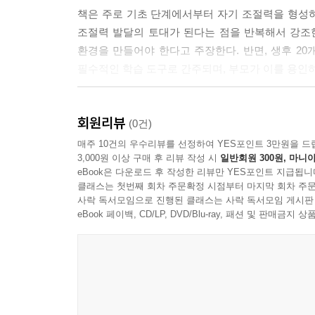
5. 하기 싫고 어려운 과제에도 도전하게 하자
책은 주로 기초 단계에서부터 자기 조절력을 형성하는
6. 아이의 발달과업을 100% 쓰도록 기다려 주는 
조절력 발달의 토대가 된다는 점을 반복해서 강조
7. 아이 공부가 부모 공부가 되지 않도록 하자
환경을 만들어야 한다고 주장한다. 반면, 생후 2
8. 아이가 산만한지 점검하자
필수적인 학습 도구로 간주되며, 부모가 이를 용인
9. 또래관계에서 자주 부딪히는지 점검하자
10. 아이처럼 말하는 유아어를 여전히 쓰는지 점검
책에서 가장 돋보이는 부분은 구체적이고 실질적인 
회원리뷰
훈육 시 감정 조절의 필요성 등은 부모들이 바로 
(0건)
제2부 자기 조절력과 부적응 행동의 메커니즘(The mechanism
학업 성취도, 정서 안정에 미치는 영향을 설명하며
매주 10건의 우수리뷰를 선정하여 YES포인트 3만원을 드
3,000원 이상 구매 후 리뷰 작성 시
일반회원 300원, 마니아
보지 않고, 아이가 자신의 능력을 스스로 깨닫게 만
eBook은 다운로드 후 작성한 리뷰만 YES포인트 지급됩니
제1장 엄마와 떨어지지 않으려는 아이
클래스는 첫번째 회차 주문확정 시점부터 마지막 회차 주문
1. 아이가 엄마에게 같이 가 달라고 할 때 단호하게
결국, 이 책은 자기 조절력이 단순히 아이의 문제
사락 독서모임으로 진행된 클래스는 사락 독서모임 게시판
2. 평소 아이가 엄마에게 의존할 때 스스로 하도록
나은 조력자가 되기 위해 무엇을 고민하고 실천해
eBook 페이백, CD/LP, DVD/Blu-ray, 패션 및 판매금
3. 아이가 엄청 크게 울거나 엄마에게 매달릴 때 
보람을 일깨운다. 『우리 아이 자기 조절력은 점검
4. 아이 요구 사항에 대해 조금이라도 여지를 주지 
5. 아이 행동에 대한 불안감을 들키지 말자
제2장 자폐 스펙트럼 장애로 의심되는 아이