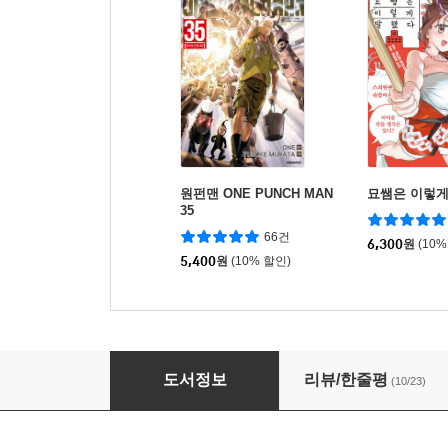
원펀맨 ONE PUNCH MAN
묘쌤은 이렇게
35
66건
6,300
원
(10%
5,400
원
(10% 할인)
코믹 전생했더니 슬라임이었던 건에 대하여 27
도서정보
리뷰/한줄평
(10/23)