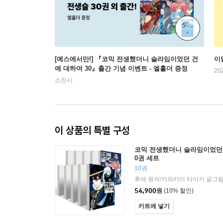
[예스에서만!] 『코믹 전생했더니 슬라임이었던 건
이
에 대하여 30』출간 기념 이벤트 - 엘홀더 증정
20
소진시
이 상품의 특별 구성
코믹 전생했더니 슬라임이었던 
0권 세트
10권
54,900
원
(10% 할인)
카트에 넣기