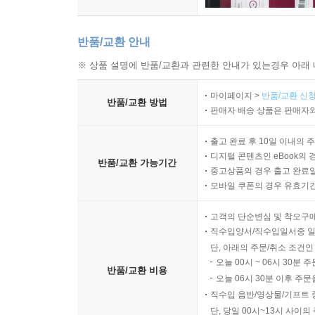
반품/교환 안내
※ 상품 설명에 반품/교환과 관련한 안내가 있는경우 아래 
마이페이지 >
반품/교환 신청
반품/교환 방법
판매자 배송 상품은 판매자와
출고 완료 후 10일 이내의 
디지털 콘텐츠인 eBook의 
반품/교환 가능기간
중고상품의 경우 출고 완료일
모바일 쿠폰의 경우 유효기간(
고객의 단순변심 및 착오구
직수입양서/직수입일서중 일
단, 아래의 주문/취소 조건인
오늘 00시 ~ 06시 30분 
반품/교환 비용
오늘 06시 30분 이후 주문
직수입 음반/영상물/기프트 