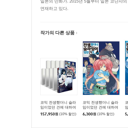
일본의 만화가. 2015년 5월부터 일본 코단
연재하고 있다.
작가의 다른 상품
코믹 전생했더니 슬라
코믹 전생했더니 슬라
임이었던 건에 대하여
임이었던 건에 대하여
1~30권 세트
30
2
157,950
원
(10% 할인)
6,300
원
(10% 할인)
5