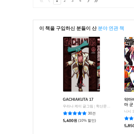
1
2
3
4
이 책을 구입하신 분들이 산
분야 연관 책
GACHIAKUTA 17
악마
마 군 
우라나 케이 글그림
학산문화사
|
30건
5,400
원
(10% 할인)
5,85