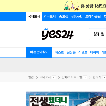
국내도서
외국도서
중고샵
eBook
크레마클럽
C
빠른분야찾기
베스트
신상품
이벤트
바이백
매
웰컴
국내도서
만화/라이트노벨
판타지