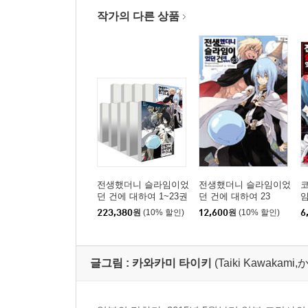
작가의 다른 상품
전생했더니 슬라임이었
전생했더니 슬라임이었
던 건에 대하여 1~23권
던 건에 대하여 23
세트
클
223,380
원
(10% 할인)
12,600
원
(10% 할인)
6
글그림 :
카와카미 타이키
(Taiki Kawaka