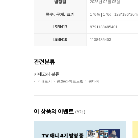
발행일
2025년 02월 05일
쪽수, 무게, 크기
176쪽 | 176g | 128*186*20
ISBN13
9791138485401
ISBN10
1138485403
관련분류
카테고리 분류
국내도서
만화/라이트노벨
판타지
이 상품의 이벤트
(5개)