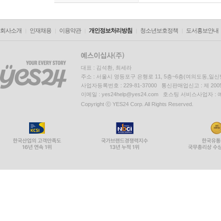
환불 지연에 따른 배상
대금 환불 및 환불 지연에 
회사소개
인재채용
이용약관
개인정보처리방침
청소년보호정책
도서홍보안내
대표 : 김석환, 최세라
주소 : 서울시 영등포구 은행로 11, 5층~6층(여의도동,일신
사업자등록번호 : 229-81-37000 통신판매업신고 : 제 200
이메일 : yes24help@yes24.com 호스팅 서비스사업자 :
Copyright ⓒ YES24 Corp. All Rights Reserved.