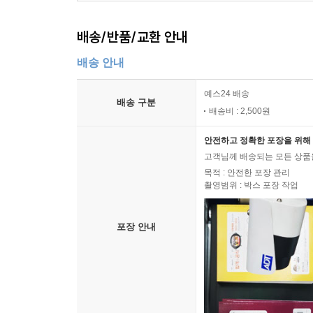
배송/반품/교환 안내
배송 안내
예스24 배송
배송 구분
배송비 : 2,500원
안전하고 정확한 포장을 위해 
고객님께 배송되는 모든 상품을
목적 : 안전한 포장 관리
촬영범위 : 박스 포장 작업
포장 안내