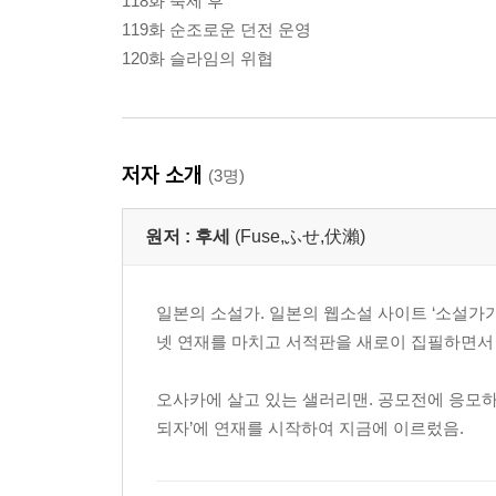
118화 축제 후
119화 순조로운 던전 운영
120화 슬라임의 위협
저자 소개
(3명)
원저 :
후세
(Fuse,ふせ,伏瀨)
일본의 소설가. 일본의 웹소설 사이트 ‘소설가
넷 연재를 마치고 서적판을 새로이 집필하면서
오사카에 살고 있는 샐러리맨. 공모전에 응모하
되자’에 연재를 시작하여 지금에 이르렀음.