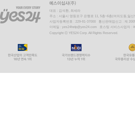
대표 : 김석환, 최세라
주소 : 서울시 영등포구 은행로 11, 5층~6층(여의도동,일신
사업자등록번호 : 229-81-37000 통신판매업신고 : 제 200
이메일 : yes24help@yes24.com 호스팅 서비스사업자 :
Copyright ⓒ YES24 Corp. All Rights Reserved.