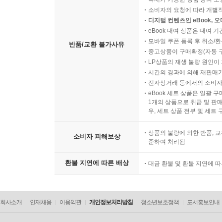
소비자의 요청에 따라 개별
디지털 컨텐츠인 eBook, 
eBook 대여 상품은 대여 기
모바일 쿠폰 등록 후 취소/환
반품/교환 불가사유
중고상품이 구매확정(자동 
LP상품의 재생 불량 원인이 기
시간의 경과에 의해 재판매가
전자상거래 등에서의 소비자
eBook 세트 상품은 일괄 
1개의 상품으로 취급 및 판매
우, 세트 상품 전부 및 세트
상품의 불량에 의한 반품, 교
소비자 피해보상
준하여 처리됨
환불 지연에 따른 배상
대금 환불 및 환불 지연에 
회사소개
인재채용
이용약관
개인정보처리방침
청소년보호정책
도서홍보안내