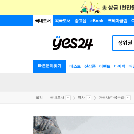
국내도서
외국도서
중고샵
eBook
크레마클럽
C
빠른분야찾기
베스트
신상품
이벤트
바이백
매
웰컴
국내도서
역사
한국사/한국문화