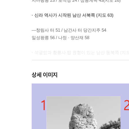
지마왕릉 23 / 포석정 24 / 삼릉계곡 43(지도 26)
· 신라 역사가 시작된 남산 서북쪽 (지도 63)
―창림사 터 51 / 남간사 터 당간지주 54
일성왕릉 56 / 나정 · 양산재 58
· 석굴암과 황룡사 탑 원형이 있는 남산 동북쪽 (지도 
―상서장 66 / 불골 할매부처 68 / 탑골 부처바위 71
상세 이미지
보리사 석불좌상 75 / 보리사 마애불 77
· 설화와 역사가 어우러진 남산 동쪽 (지도 100)
―헌강왕릉 80 / 정강왕릉 83 / 서출지 84
남산동 쌍탑 86 / 전 염불사 터 쌍탑 87
칠불암 마애불상군 90 / 신선암 보살반가상 96