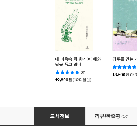
내 마음속 차 향기여! 해와
경주를 걷는 
달을 품고 있네
6건
13,500
원
(10
19,800
원
(10% 할인)
경주 남산 낭산 역사와 답사
도서정보
리뷰/한줄평
(0/0)