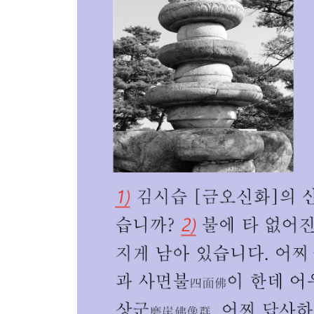
· 김시습이 〈금오신화〉를 쓴 남산 남쪽 (지도 115)
―지곡 삼층석탑 103 / 설잠교 105 / 용장사 터 107
삼화령 연화대좌 116 / 경주 남산 일주 여정 120
· 경주 남산 시대순 역사 121
―박혁거세 125 / 나정 131 / 양산재 132 /
표암 133 / 우현서루 135
지마 · 일성 · 아달라왕 141 / 소지왕 146
―탑골 부처바위 147 / 최영│선덕여왕과 현진건 15
―불골 할매부처 152 / 헌강왕 155 / 정강왕 157
―진성여왕 157 / 경명 · 경애왕 158 / 김시습 159
· 경주 낭산 답사 164
―장사 벌지지 164 / 망덕사 터 167