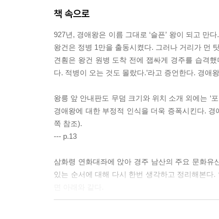
책 속으로
927년, 경애왕은 이름 그대로 ‘슬픈’ 왕이 되고 
왕건은 정병 1만을 출동시켰다. 그러나 거리가 먼 
견훤은 왕건 원병 도착 전에 잽싸게 경주를 습격했
다. 적병이 오는 것도 몰랐다.’라고 증언한다. 경
왕릉 앞 안내판도 무덤 크기와 위치 소개 외에는 ‘포
경애왕에 대한 부정적 인식을 더욱 증폭시킨다. 경애
쪽 참조).
--- p.13
삼화령 연화대좌에 앉아 경주 남산의 주요 문화유산들
있는 순서에 대해 다시 한번 생각하고 정리해본다.
면 아래와 같다.
경주 남산 일주 여정 : 상서장 - *경주(이하 생략)