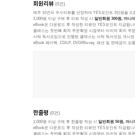
회원리뷰
바위) - *남산 미륵곡 석조여래좌상(보리사 석불좌상)
(0건)
전 염불사 터 동서 삼층석탑(염불사 쌍탑) - **남산
매주 10건의 우수리뷰를 선정하여 YES포인트 3만원을 드
3,000원 이상 구매 후 리뷰 작성 시
일반회원 300원, 마니아
지 삼층석탑 - 설잠교(에서 가파른 오르막을 올라) 
eBook은 다운로드 후 작성한 리뷰만 YES포인트 지급됩니
사지 마애여래좌상 - 삼화령 연화대좌(에 갔다가 되돌아
클래스는 첫번째 회차 주문확정 시점부터 마지막 회차 주문
*포석정 - 창림사 터 삼층석탑 - 남간사 터 당간지주 - 
사락 독서모임으로 진행된 클래스는 사락 독서모임 게시판
eBook 페이백, CD/LP, DVD/Blu-ray, 패션 및 판매금
--- p.120
한줄평
(0건)
1,000원 이상 구매 후 한줄평 작성 시
일반회원 50원, 마니
eBook은 다운로드 후 작성한 리뷰만 YES포인트 지급됩니
클래스는 첫번째 회차 주문확정 시점부터 마지막 회차 주문