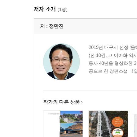
저자 소개
(1명)
저 :
정만진
2019년 대구시 선정 
(전 10권, 고 이이화
동사 40년을 형상화한 
공으로 한 장편소설 《일
작가의 다른 상품