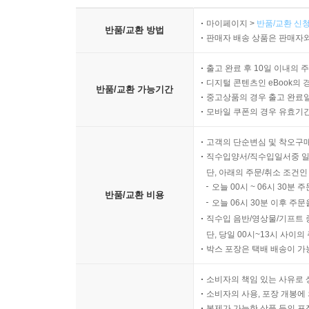
마이페이지 >
반품/교환 신청
반품/교환 방법
판매자 배송 상품은 판매자와
출고 완료 후 10일 이내의 
디지털 콘텐츠인 eBook의 
반품/교환 가능기간
중고상품의 경우 출고 완료일
모바일 쿠폰의 경우 유효기간(
고객의 단순변심 및 착오구
직수입양서/직수입일서중 일
단, 아래의 주문/취소 조건인
오늘 00시 ~ 06시 30분 
반품/교환 비용
오늘 06시 30분 이후 주문
직수입 음반/영상물/기프트 
단, 당일 00시~13시 사이
박스 포장은 택배 배송이 가
소비자의 책임 있는 사유로 
소비자의 사용, 포장 개봉에 
복제가 가능한 상품 등의 포장을 