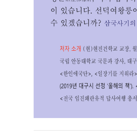
망덕사 터 당간지주 168 / 선덕여왕릉 170
―사천왕사 터 183 / 능지탑 186 / 중생사 190
· 불교 기초 지식 28
―불교 태동 29 / 불교 사상 30 / 불상 33
수인 38 / 법당 · 탑 41