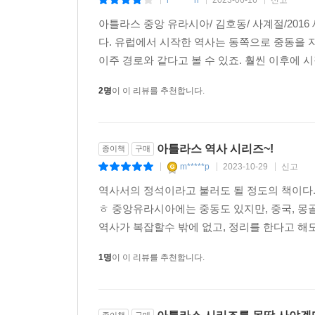
|
|
|
5) 유목국가의 쇠퇴
아틀라스 중앙 유라시아/ 김호동/ 사계절/20
다. 유럽에서 시작한 역사는 동쪽으로 중동을
만주의 흥기와 몽골
이주 경로와 같다고 볼 수 있죠. 훨씬 이후에 시
러시아의 동진
러시아와 청의 외교 관계
2명
이 이 리뷰를 추천합니다.
갈단과 강희제
티베트를 둘러싼 각축
최후의 유목국가 준가르
아틀라스 역사 시리즈~!
종이책
구매
카자흐의 복속
m*****p
2023-10-29
신고
|
|
|
준가르의 멸망
역사서의 정석이라고 불러도 될 정도의 책이다.
몽골 유목사회의 변질
ㅎ 중앙유라시아에는 중동도 있지만, 중국, 몽
청 제국의 신강 지배
역사가 복잡할수 밖에 없고, 정리를 한다고 해도
청 제국의 몽골 지배
신강 지배의 취약성과 ‘성전’
1명
이 이 리뷰를 추천합니다.
야쿱 벡 정권
러시아의 중앙아시아 점령
종이책
구매