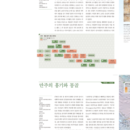
저자 서문
프롤로그
중앙유라시아 : 용어와 개념
초원과 사막
유목과 가축
유목민의 사회와 국가
오아시스와 정주민
01) 고대 유목 국가
인구어족의 이동
유목민의 출현
스키타이의 등장과 기원
다리우스의 스키타이 원정
스키타이 국가의 발전