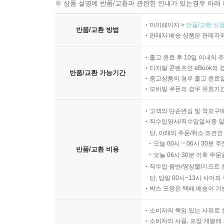
※ 상품 설명에 반품/교환과 관련한 안내가 있는경우 아래 
마이페이지 >
반품/교환 신청
반품/교환 방법
판매자 배송 상품은 판매자와
출고 완료 후 10일 이내의 
디지털 콘텐츠인 eBook의 
반품/교환 가능기간
중고상품의 경우 출고 완료일
모바일 쿠폰의 경우 유효기간(
고객의 단순변심 및 착오구
직수입양서/직수입일서중 일
단, 아래의 주문/취소 조건인
오늘 00시 ~ 06시 30분 
반품/교환 비용
오늘 06시 30분 이후 주문
직수입 음반/영상물/기프트 
단, 당일 00시~13시 사이
박스 포장은 택배 배송이 가
소비자의 책임 있는 사유로 
소비자의 사용, 포장 개봉에 