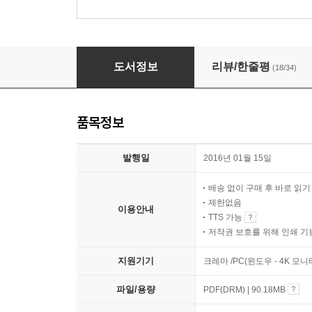
아틀라스 중앙유라시아사
도서정보
리뷰/한줄평
(18/34)
품목정보
발행일
2016년 01월 15일
배송 없이 구매 후 바로 읽
제한없음
이용안내
TTS 가능
저작권 보호를 위해 인쇄 기
지원기기
크레마 /PC(윈도우 - 4K 모
파일/용량
PDF(DRM) | 90.18MB