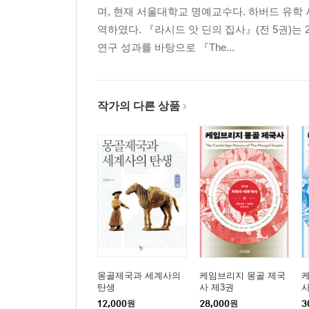
며, 현재 서울대학교 명예교수다. 하버드 유학 
2~5세기 중앙아시아 도시국가들
역하였다. 『라시드 앗 딘의 집사』(전 5권)
원거리 국제상인의 출현
연구 성과를 바탕으로 『The...
불교의 확산
2) 투르크 민족의 활동
작가의 다른 상품
돌궐 제국의 등장
돌궐 제국과 서방세계
돌궐 제국의 붕괴와 당의 지배
당의 투르키스탄 진출
돌궐의 부흥과 제2제국
고대 투르크 문자와 비문
소그드 상인의 활동
티베트의 흥기
아랍 세력의 동방 진출
몽골제국과 세계사의
케임브리지 몽골 제국
탈라스 전투
탄생
사 제3권
사
소그드인들의 도시생활
12,000
원
28,000
원
3