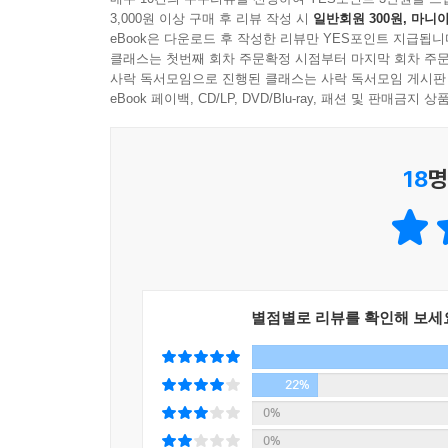
몽골 제국 출현 전야
3,000원 이상 구매 후 리뷰 작성 시
일반회원 300원, 마니아
칭기스 칸의 통일과 대외원정
eBook은 다운로드 후 작성한 리뷰만 YES포인트 지급됩니
클래스는 첫번째 회차 주문확정 시점부터 마지막 회차 주문
세계 정복 전쟁
사락 독서모임으로 진행된 클래스는 사락 독서모임 게시판
톨루이 가문의 탈권
eBook 페이백, CD/LP, DVD/Blu-ray, 패션 및 판매금
쿠빌라이의 집권
격화되는 내분
내란의 종식과 대화합
18
명
몽골 제국의 통합성과 지속성
카안 울루스의 지배 구조
카안 울루스의 정치적 추이
차가다이 울루스
주치 울루스
별점별로 리뷰를 확인해 보세
훌레구 울루스
몽골 제국과 고려
팍스 몽골리카
22%
대여행의 시대
0%
세계의 새로운 인식
0%