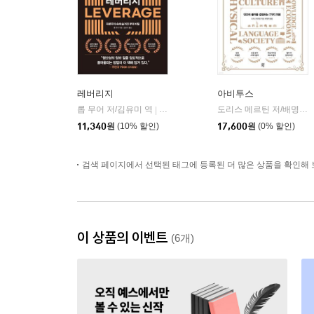
레버리지
아비투스
롭 무어 저/김유미 역
다산북스
도리스 메르틴 저/배명자 역
|
11,340
원
(10% 할인)
17,600
원
(0% 할인)
검색 페이지에서 선택된 태그에 등록된 더 많은 상품을 확인해 
이 상품의 이벤트
(6개)