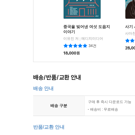
중국을 빚어낸 여섯 도읍지
사기 
이야기
사마천
이유진 저
메디치미디어
|
34건
28,0
18,000
원
배송/반품/교환 안내
배송 안내
구매 후 즉시 다운로드 가능
배송 구분
배송비 : 무료배송
반품/교환 안내