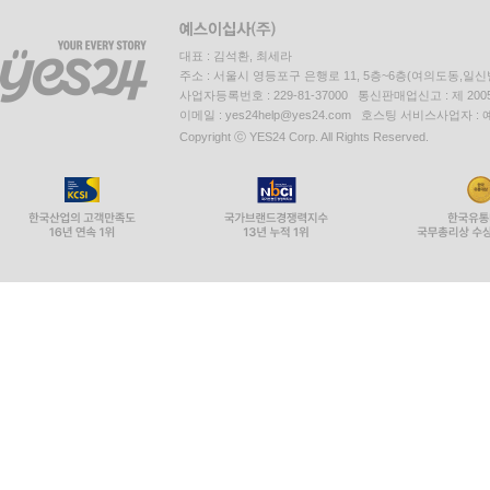
대표 : 김석환, 최세라
주소 : 서울시 영등포구 은행로 11, 5층~6층(여의도동,일신
사업자등록번호 : 229-81-37000 통신판매업신고 : 제 200
이메일 : yes24help@yes24.com 호스팅 서비스사업자 :
Copyright ⓒ YES24 Corp. All Rights Reserved.