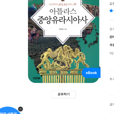
김
정
판
쿠
Y
추
공유하기
결