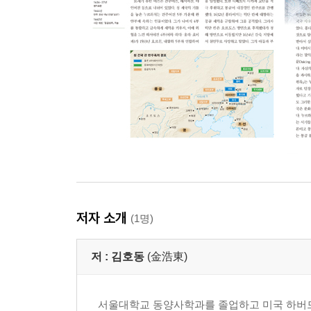
동물양식의 특징과 분포
흉노의 기원
흉노 제국의 건설
흉노 제국의 국가 구조
흉노의 사회와 문화
월지의 서천
흉노와 한의 전쟁
장건과 실크로드
흉노 제국과 중앙아시아
한 제국과 중앙아시아
중앙아시아의 도시국가들
흉노?한 조공관계의 성립
저자 소개
(1명)
흉노의 분열과 남흉노의 성립
북흉노의 서천과 훈족
선비의 등장과 활약
저 :
김호동
(金浩東)
민족 대이동의 시대
미완의 유목제국 유연
서울대학교 동양사학과를 졸업하고 미국 하버드
쿠샨·키다라·헤프탈