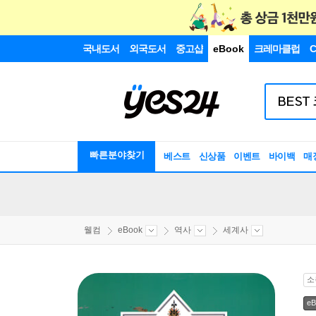
국내도서
외국도서
중고샵
eBook
크레마클럽
C
빠른분야찾기
베스트
신상품
이벤트
바이백
매
웰컴
eBook
역사
세계사
소
eB