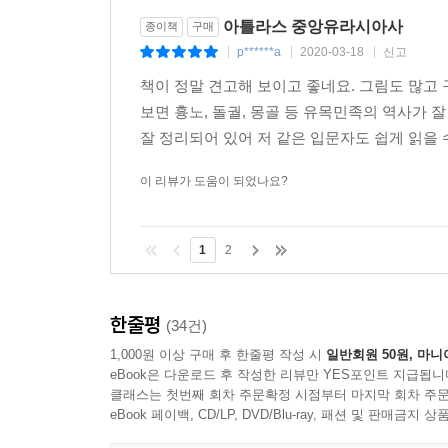
아틀라스 중앙유라시아사
종이책
구매
p******a
2020-03-18
신고
|
|
|
책이 정말 견고해 보이고 좋네요. 그림도 많고
보면 흉노, 돌궐, 몽골 등 유목민족의 역사가
잘 정리되어 있어 저 같은 입문자도 쉽게 읽을 수
이 리뷰가 도움이 되었나요?
1
2
한줄평
(34건)
1,000원 이상 구매 후 한줄평 작성 시
일반회원 50원, 마니
eBook은 다운로드 후 작성한 리뷰만 YES포인트 지급됩니
클래스는 첫번째 회차 주문확정 시점부터 마지막 회차 주문
eBook 페이백, CD/LP, DVD/Blu-ray, 패션 및 판매금