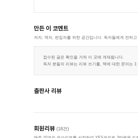
위구르 제국의 등장
안사의 난과 위구르의 개입
초원에 꽃핀 정주문명
만든 이 코멘트
위구르 제국의 붕괴
하서 위구르
저자, 역자, 편집자를 위한 공간입니다. 독자들에게 전하고
천산 위구르
카라한 왕조
접수된 글은 확인을 거쳐 이 곳에 게재됩니다.
독자 분들의 리뷰는 리뷰 쓰기를, 책에 대한 문의는 1:
3) 정복왕조와 몽골 제국
거란 제국의 등장
출판사 리뷰
거란 제국의 통치 구조
여진의 등장과 금의 건국
여진 제국의 지배 체제
카라 키타이
유라시아 서부의 정복왕조들
회원리뷰
(18건)
몽골계 집단의 이주
매주 10건의 우수리뷰를 선정하여 YES포인트 3만원을 드