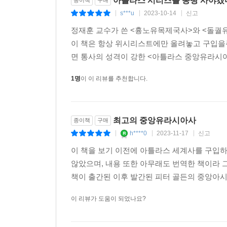
아틀라스 시리즈를 몽땅 사야겠
에필로그
s***u
2023-10-14
신고
|
|
|
정재훈 교수가 쓴 <흉노유목제국사>와 <돌궐
소비에트 혁명과 중앙아시아
이 책은 항상 위시리스트에만 올려놓고 구입을
몽골 사회주의 혁명의 전개
면 통사의 성격이 강한 <아틀라스 중앙유라시아사
중국 공산당의 신강 편입
티베트의 운명
1명
이 이 리뷰를 추천합니다.
오늘의 중앙유라시아
도판 출처
최고의 중앙유라시아사
종이책
구매
참고문헌
h****0
2023-11-17
신고
|
|
|
찾아보기
이 책을 보기 이전에 아틀라스 세계사를 구입하
않았으며, 내용 또한 아무래도 번역한 책이라 그
책이 출간된 이후 발간된 피터 골든의 중앙아시
이 리뷰가 도움이 되었나요?