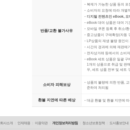
복제가 가능한 상품 등의 포장을 
소비자의 요청에 따라 개별
디지털 컨텐츠인 eBook, 
eBook 대여 상품은 대여 기
모바일 쿠폰 등록 후 취소/환
반품/교환 불가사유
중고상품이 구매확정(자동 
LP상품의 재생 불량 원인이 기
시간의 경과에 의해 재판매가
전자상거래 등에서의 소비자
eBook 세트 상품은 일괄 
1개의 상품으로 취급 및 판매
우, 세트 상품 전부 및 세트
상품의 불량에 의한 반품, 교
소비자 피해보상
준하여 처리됨
환불 지연에 따른 배상
대금 환불 및 환불 지연에 
회사소개
인재채용
이용약관
개인정보처리방침
청소년보호정책
도서홍보안내