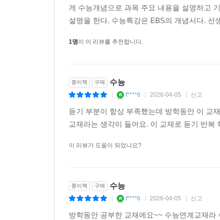
게 수능개념으로 과목 주요 내용을 설명하고 
설명을 한다. 수능특강은 EBS의 개념서다. 선
17. 학업, 교육
18. 건강, 안전, 봉사, 환경 보호
1명
이 이 리뷰를 추천합니다.
19. 여행, 체험 활동
20. 정보 통신, 방송, 사교 활동
21. 가사, 쇼핑, 직장 업무
수능
종이책
구매
f****6
2026-04-05
신고
|
|
|
Part Ⅲ. 실전편
듣기 부분이 항상 부족했는데 방학동안 이 교재
22. 실전 모의고사 1회
교재라는 생각이 들어요. 이 교재로 듣기 반복 
23. 실전 모의고사 2회
이 리뷰가 도움이 되었나요?
24. 실전 모의고사 3회
25. 실전 모의고사 4회
26. 실전 모의고사 5회
수능
27. 실전 모의고사 6회
종이책
구매
f****6
2026-04-05
신고
|
|
|
정답과 해설
방학동안 공부한 교재에요~~ 수능연계교재라 