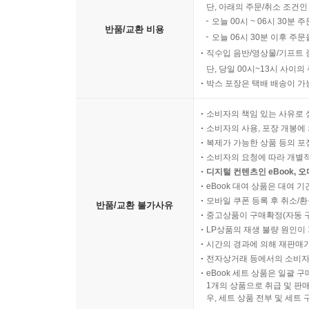
단, 아래의 주문/취소 조건인
오늘 00시 ~ 06시 30분 
반품/교환 비용
오늘 06시 30분 이후 주문
직수입 음반/영상물/기프트 
단, 당일 00시~13시 사이
박스 포장은 택배 배송이 가
소비자의 책임 있는 사유로 
소비자의 사용, 포장 개봉에 
복제가 가능한 상품 등의 포장을 
소비자의 요청에 따라 개별
디지털 컨텐츠인 eBook, 
eBook 대여 상품은 대여 기
모바일 쿠폰 등록 후 취소/환
반품/교환 불가사유
중고상품이 구매확정(자동 
LP상품의 재생 불량 원인이 기
시간의 경과에 의해 재판매가
전자상거래 등에서의 소비자
eBook 세트 상품은 일괄 
1개의 상품으로 취급 및 판매
우, 세트 상품 전부 및 세트