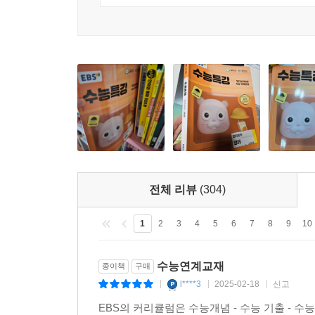
02. 의견
03. 요지
04. 그림 내용 일치
05. 할 일
06. 숫자 정보
07. 이유
08. 유형 심화Ⅰ
09. 언급 유무
10. 담화 내용 일치
11. 도표
전체 리뷰
(304)
12. 짧은 대화의 응답
13. 긴 대화의 응답
1
2
3
4
5
6
7
8
9
10
14. 상황에 적절한 말
15. 복합 이해
수능연계교재
종이책
구매
16. 유형 심화Ⅱ
l****3
2025-02-18
신고
|
|
|
EBS의 커리큘럼은 수능개념 - 수능 기출 - 
Part Ⅱ. 소재편