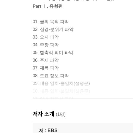
Part Ⅰ. 유형편
01. 글의 목적 파악
02. 심경·분위기 파악
03. 요지 파악
04. 주장 파악
05. 함축적 의미 파악
06. 주제 파악
07. 제목 파악
08. 도표 정보 파악
09. 내용 일치·불일치(설명문)
10. 내용 일치·불일치(실용문)
11. 어법 정확성 파악
12. 어휘 적절성 파악
저자 소개
13. 빈칸 내용 추론 (1)
(1명)
14. 빈칸 내용 추론 (2)
15. 흐름에 무관한 문장 찾기
저 :
EBS