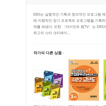
16. 문단 내 글의 순서 파악하기
17. 주어진 문장의 적합한 위치 찾기
EBS는 실험적인 기획과 창의적인 프로그램 제
18. 문단 요약하기
래 지향적인 장기 프로젝트 프로그램을 기획하
19. 장문 독해 (1)
재를 펴냈다. 또한 〈자이언트 펭TV〉는 EBS
20. 장문 독해 (2)
최고의 스타 크리에이...
Part Ⅱ. 주제·소재편
21. 철학, 종교, 역사, 풍습, 지리
작가의 다른 상품
22. 환경, 자원, 재활용
23. 물리, 화학, 생명과학, 지구과학
24. 스포츠, 레저, 취미, 여행
25. 교육, 학교, 진로
26. 언어, 문학, 예술
27. 컴퓨터, 인터넷, 정보, 미디어, 교통
28. 심리, 대인 관계
29. 정치, 경제, 사회, 법