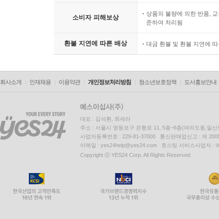
상품의 불량에 의한 반품, 교
소비자 피해보상
준하여 처리됨
환불 지연에 따른 배상
대금 환불 및 환불 지연에 
회사소개
인재채용
이용약관
개인정보처리방침
청소년보호정책
도서홍보안내
대표 : 김석환, 최세라
주소 : 서울시 영등포구 은행로 11, 5층~6층(여의도동,일신
사업자등록번호 : 229-81-37000 통신판매업신고 : 제 200
이메일 : yes24help@yes24.com 호스팅 서비스사업자 :
Copyright ⓒ YES24 Corp. All Rights Reserved.