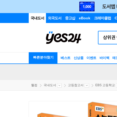
국내도서
외국도서
중고샵
eBook
크레마클럽
C
빠른분야찾기
베스트
신상품
이벤트
바이백
매
웰컴
국내도서
고등참고서
EBS 고등학교