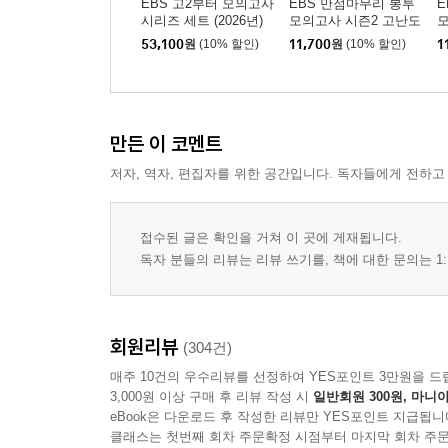
EBS 고2부터 모의고사
EBS 만점마무리 봉투
E
30. 의학, 건강, 영양, 식품
시리즈 세트 (2026년)
모의고사 시즌2 고난도
모
영어영역 3회분 (2026
수
53,100
원
(10% 할인)
11,700
원
(10% 할인)
1
년)
년
Part Ⅲ. 테스트편
Test 1
Test 2
만든 이 코멘트
Test 3
저자, 역자, 편집자를 위한 공간입니다. 독자들에게 전하고
정답과 해설
접수된 글은 확인을 거쳐 이 곳에 게재됩니다.
독자 분들의 리뷰는 리뷰 쓰기를, 책에 대한 문의는 1:
『EBS 수능특강 영어영역 영어독해연습 (2025년)
- 틀리기 쉬운 유형편
빈칸 추론
회원리뷰
함축 의미 추론
(304건)
어법
매주 10건의 우수리뷰를 선정하여 YES포인트 3만원을 드
3,000원 이상 구매 후 리뷰 작성 시
일반회원 300원, 마니아
주제 추론
eBook은 다운로드 후 작성한 리뷰만 YES포인트 지급됩니
제목 추론
클래스는 첫번째 회차 주문확정 시점부터 마지막 회차 주문