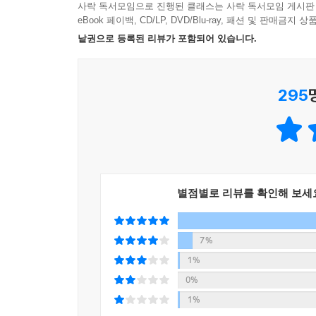
무관한 문장
사락 독서모임으로 진행된 클래스는 사락 독서모임 게시판
글의 순서
eBook 페이백, CD/LP, DVD/Blu-ray, 패션 및 판매금
어휘
낱권으로 등록된 리뷰가 포함되어 있습니다.
문장 삽입
요약문 완성
295
1지문 2문항
- Mini Test
Mini Test1
Mini Test2
Mini Test3
별점별로 리뷰를 확인해 보세
정답과 해설
7%
『EBS 수능특강 영어영역 영어듣기 (2025년)』
1%
Part Ⅰ. 유형편
0%
1%
01. 목적