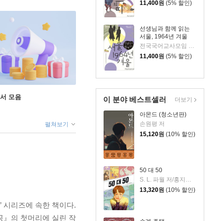
11,400
원
(5% 할인)
선생님과 함께 읽는
서울, 1964년 겨울
전국국어교사모임 저/최아영 그림
11,400
원
(5% 할인)
도서 모음
이 분야 베스트셀러
더보기
아몬드 (청소년판)
손원평 저
펼쳐보기
15,120
원
(10% 할인)
50 대 50
S. L. 파월 저/홍지연 역
13,320
원
(10% 할인)
 시리즈에 속한 책이다.
공』의 첫머리에 실린 작