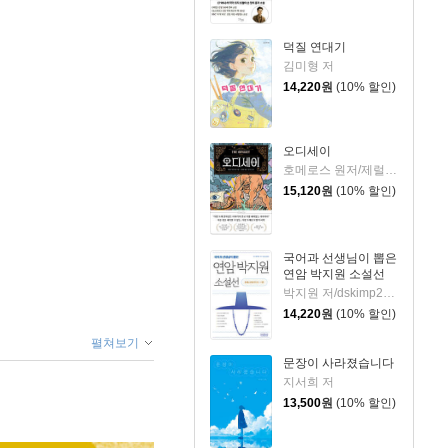
덕질 연대기
김미형 저
14,220
원
(10% 할인)
오디세이
호메로스 원저/제럴딘 매코크런 글/김재용 역/장시은 감수
15,120
원
(10% 할인)
국어과 선생님이 뽑은
연암 박지원 소설선
박지원 저/dskimp2000 편
14,220
원
(10% 할인)
펼쳐보기
문장이 사라졌습니다
지서희 저
13,500
원
(10% 할인)