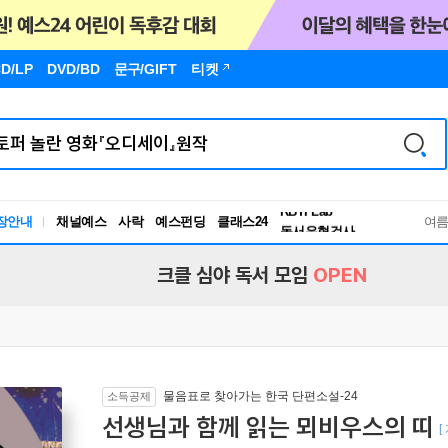
D/LP
DVD/BD
문구
/GIFT
티켓
장안내
채널예스
사락
예스펀딩
클래스24
독서유형검사
여
RBTI Lab
독서유형검사
크클 심야 독서 모임
OPEN
물음표로 찾아가는 한국 단편소설-24
소득공제
선생님과 함께 읽는 뫼비우스의 띠
[