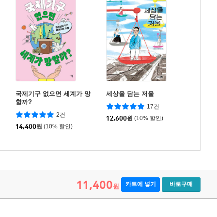
국제기구 없으면 세계가 망
세상을 담는 저울
할까?
17건
2건
12,600
원
(10% 할인)
14,400
원
(10% 할인)
11,400
카트에 넣기
바로구매
원