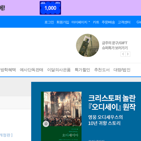
로그인
회원가입
마이페이지
카트
주문/배송
고객센터
Gl
름방학혜택
예사단독판매
이달의사은품
특가할인
추천도서
대량/법인
 개정판 ]