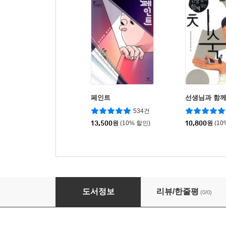
페인트
선생님과 함께
534건
13,500
원
(10% 할인)
10,800
원
(10
선생님과 함께 읽는 뫼비우스의 띠
도서정보
리뷰/한줄평
(0/0)