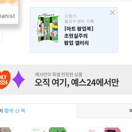
프랑스
퐁피두센터 기획
[아트 팝업북]
초현실주의
팝업 갤러리
들이
함께 산 책