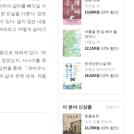
순례 주택
련하여 삶터를 빼앗길 수
유은실 저
13,500
원
(10% 할인)
릿한 진실을 다룬다. 앞면
수 있다. 쉽지 않은 내용
 바라보고 어떻게 살아가
여름을 한 입 베어 물
었더니
이꽃님 저
12,150
원
(10% 할인)
으로 채워져 있다. ‘뫼
 없었는지, 사나이를 죽
한국단편소설 50
 답변을 통해 「뫼비우스
김동인 등저/성낙수,박찬영,김형주 공편
 삶과 문학 세계, 작품
16,920
원
(10% 할인)
이 분야 신상품
더보기
동물농장
조지 오웰 저/리터링크 역
11,700
원
(10% 할인)