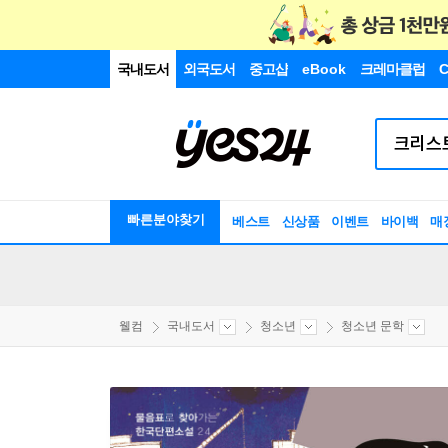
국내도서
외국도서
중고샵
eBook
크레마클럽
C
빠른분야찾기
베스트
신상품
이벤트
바이백
매
웰컴
국내도서
청소년
청소년 문학