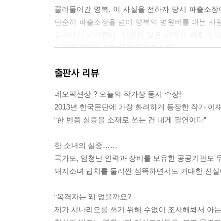
끌려들어간 영복. 이 사실을 전하자 당시 파출소장
깨어 있는 시간엔 인터넷에서 돼지소녀 실종사건과 
단순히 파출소장을 넘어 영복의 병원비를 대는 사
수를 갔던 명훈이 감기에 걸려 병원에 갔더니 의사가
드러나기 시작한다. 만만치 않은 세력이 배후에 
들은 약장수가 될 필요가 없기 때문에 캐나다 사람
느끼며 끝까지 파헤칠 것을 다짐한다.
한국에선 그런 아빠를 직계 가족의 동의서를 위조해 
끈질긴 조사 끝에 얻어낸 정보는 강원경찰청장 
--- pp. 202~203
출판사 리뷰
문제가 많다는 사실이었다. 그리고 결국 하철은
찾아간다. 두만을 찾아간 하철은 자신이 지금껏
왕제명이 능선에서 “야호!”를 외쳤다. 임신한 야생동
네오픽션상 ? 오늘의 작가상 동시 수상!
실종사건에 얽힌 충격적인 전말을 듣게 되는데……
며 스트레스를 풀고 가면 그만인 것이다. 돼지소녀
2013년 한국문단에 가장 화려하게 등장한 작가 이
것이다. 두 아들이 잘 자라기만 한다면 가난한 집 딸
“한 번쯤 실종을 소재로 쓰는 건 내게 필연이다”
--- p. 234
한 소녀의 실종……
하철이 전철역 입구에 배치된 무가지를 집어 들었다.
국가도, 엄청난 인력과 장비를 보유한 공공기관도
원 네 명이 582일 만에 가족의 품으로 돌아왔다.
돼지소녀 납치를 둘러싼 섬뜩하면서도 거대한 진실
같은 울음은 그 무엇도 더할 수도 뺄 수도 없는 순수
--- p. 255
“목격자는 왜 없을까요?
제가 시나리오를 쓰기 위해 수없이 조사해봐서 아
“당신들한테 혜실이는 비단잉어 같은 관상용에 불과할