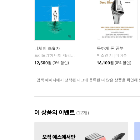
니체의 초월자
독하게 돈 공부
프리드리히 니체 저/김철 편역
히읏
박소연 저
메이븐
|
|
12,500
원
(0% 할인)
16,100
원
(0% 할인)
검색 페이지에서 선택된 태그에 등록된 더 많은 상품을 확인해 
이 상품의 이벤트
(12개)