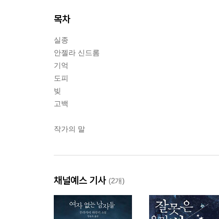
목차
실종
안젤라 신드롬
기억
도피
빚
고백
작가의 말
채널예스 기사
(2개)