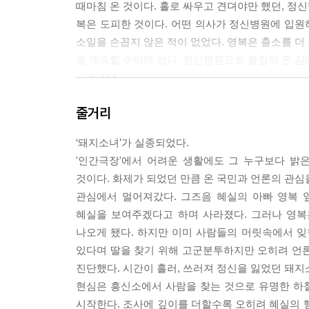
때마침 온 것이다. 홀로 싸우고 견뎌야만 했던, 정신
복은 도피한 것이다. 어떤 의사가 정신병원에 입원하
소일을 손꼽지 않은 적이 없었다. 영복은 출소를 더
을 계속할 수밖에 없다. 정신병원으로 붙잡혀 온 김
--- p. 164
줄거리
“파출소장이 우습게 보여!? 난 경찰대학 나온 애송이
박덕순이 고개를 돌려 침을 뱉었다. 바람 때문에 
‘돼지소녀’가 실종되었다.
“켕기는 게 없으면 왜 이렇게 흥분하십니까?”
'인간극장'에서 어려운 생활에도 그 누구보다 밝
“기자 좋아하시네. 너 뭐하는 놈이야?”
것이다. 화제가 되었던 만큼 온 국민과 언론의 관심
“저를 두려워하셨네요. 뒷조사를 하신 걸 보니.”
관심에서 멀어져갔다. 그즈음 혜실의 아빠 영복 
출근하던 경위가 박덕순한테 인사를 해야 하나 말아
혜실을 보여주겠다고 하며 사라졌다. 그러나 영복
“아니면 소장님과 왕제명 청장 사이에 있는 누군가에
나오게 됐다. 하지만 이미 사람들의 머릿속에서 잊
박덕순이 멱살을 놓았다.
있다며 딸을 찾기 위해 고군분투하지만 오히려 언론
“경찰 협박하는 게 니놈이 하는 일이야? 목적이 뭐야
진단했다. 시간이 흘러, 쓰러져 정신을 잃었던 돼지
“소장님이 두려워한 건 돼지소녀 실종 때 목격자를
현심은 흥신소에서 사람을 찾는 것으로 유명한 하
--- pp. 198~199
시작한다. 조사에 깊이를 더할수록 오히려 혜실의 