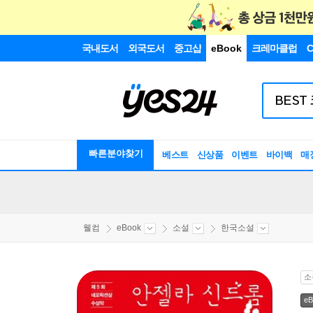
국내도서
외국도서
중고샵
eBook
크레마클럽
C
빠른분야찾기
베스트
신상품
이벤트
바이백
매
웰컴
eBook
소설
한국소설
소
eB