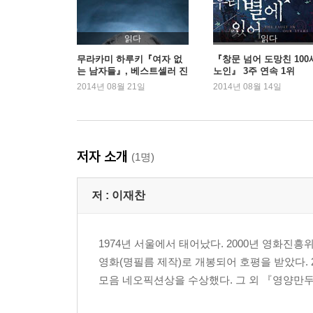
읽다
읽다
무라카미 하루키『여자 없
『창문 넘어 도망친 100
는 남자들』, 베스트셀러 진
노인』 3주 연속 1위
입
2014년 08월 21일
2014년 08월 14일
저자 소개
(1명)
저 :
이재찬
1974년 서울에서 태어났다. 2000년 영화진
영화(명필름 제작)로 개봉되어 호평을 받았다.
모음 네오픽션상을 수상했다. 그 외 『영양만