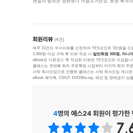
현실의 범죄는 영화보다 어설프거든요. 분명 목격자
터 혜실이를 처리하고 보여주지 말던가. 당신도 그런
로 죽어버렸더라면. 괜히 희망을 주고 떠나는 게 얼마
--- p. 289
왕제명은 송영복의 정신병원 입원 동의서를 받아오
회원리뷰
(4건)
한 사람한테 일을 전부 맡기지 않는다. 납치를 담
매주 10건의 우수리뷰를 선정하여 YES포인트 3만원을 드
했는지 모르게 했다. 왕제명하고 박달현 정도만 알고
3,000원 이상 구매 후 리뷰 작성 시
일반회원 300원, 마니아
eBook은 다운로드 후 작성한 리뷰만 YES포인트 지급됩니
“개새끼들은 아이큐를 정의롭게 사용하지 않는군.”
■■■ 책 소개
클래스는 첫번째 회차 주문확정 시점부터 마지막 회차 주문
--- p. 297
3년의 기다림, 제5회 자음과모음 네오픽션상 수상작
사락 독서모임으로 진행된 클래스는 사락 독서모임 게시판
이재찬 장편소설 『안젤라 신드롬』
eBook 페이백, CD/LP, DVD/Blu-ray, 패션 및 판매금
“양평? 혜실이가 전화를 한 게 사실이었단 말이야?”
*안젤라 신드롬: 죽은 딸을 부모가 보았다고 착각
“무슨 소리야?”
믿는 정신병
“송영복이 전화를 받았다 그랬어. 경찰한테 말해서 
“그럴 리가 없어.”
자음과모음에서 주최하는 3천만 원 고료의 네오
4
명의 예스24 회원이 평가한
“경찰은 왜 수사를 안 한 거지? 그 집에 전화가 있었
네오픽션상은 첫 수상작인 유현산의 『살인자의 편
“감춰뒀는데.”
7.
공모에서 이재찬의 『안젤라 신드롬』이 “추리소설
“병신 새끼들!”
당선작으로 뽑히게 되었다. ‘네오픽션’의 지향점