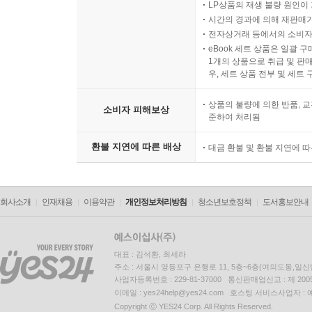
LP상품의 재생 불량 원인이 기
시간의 경과에 의해 재판매가
전자상거래 등에서의 소비자
eBook 세트 상품은 일괄 
1개의 상품으로 취급 및 판매
우, 세트 상품 전부 및 세트
상품의 불량에 의한 반품, 교
소비자 피해보상
준하여 처리됨
환불 지연에 따른 배상
대금 환불 및 환불 지연에 
회사소개
인재채용
이용약관
개인정보처리방침
청소년보호정책
도서홍보안내
대표 : 김석환, 최세라
주소 : 서울시 영등포구 은행로 11, 5층~6층(여의도동,일신
사업자등록번호 : 229-81-37000 통신판매업신고 : 제 200
이메일 : yes24help@yes24.com 호스팅 서비스사업자 :
Copyright ⓒ YES24 Corp. All Rights Reserved.