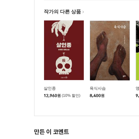
작가의 다른 상품
살인종
육식사슴
12,960
원
(10% 할인)
8,400
원
9
만든 이 코멘트