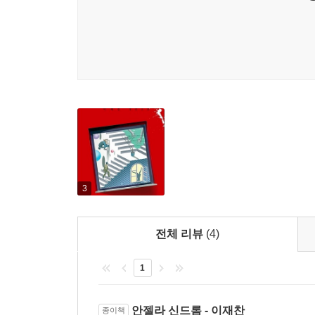
두만의 눈을 피해 자기 나름대로 필사적으로 혜실이 
네오픽션상에 응모한 작품들은 흥미로운 스토리텔
에 경찰이 양평 발신지로 와서 수사만 했더라면. 만
저변과 힘이 만만치 않다는 것을 증명한다고 볼 
--- pp. 299~300
비트는 작가 특유의 개성적인 파격과 왜곡의 방식”
『안젤라 신드롬』은 장르 코드를 능수능란하게 
“혜실이 엄마는요?”
문장, 추리소설 고유의 흥미진진함, 자료에 대한
“상태가 좋아지면 내가 데려다주겠소.”
냉정하고도 일관된 태도와 지극한 관심. 이런 각각의 
“우리가 만난 적이 있어요?”
한 무리의 사람들이 배를 타러 갔다.
“봉투에 돈도 좀 있으니 그걸로…….”
“당신은 몸속에 피가 흐르죠?”
3
영복이 하늘을 올려다봤다. 구름도 먹빛이었다.
“난 혜실이를 잃고서, 피가 아니라 칼이 흐르는데……
전체 리뷰
(4)
--- p. 311
1
안젤라 신드롬 - 이재찬
종이책