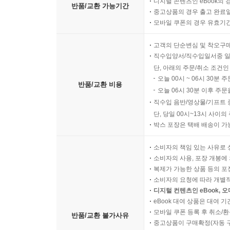
디지털 콘텐츠인 eBook의 
반품/교환 가능기간
중고상품의 경우 출고 완료일
모바일 쿠폰의 경우 유효기간(
고객의 단순변심 및 착오구
직수입양서/직수입일서중 일
단, 아래의 주문/취소 조건인
오늘 00시 ~ 06시 30분 
반품/교환 비용
오늘 06시 30분 이후 주문
직수입 음반/영상물/기프트 
단, 당일 00시~13시 사이
박스 포장은 택배 배송이 가
소비자의 책임 있는 사유로 
소비자의 사용, 포장 개봉에 
복제가 가능한 상품 등의 포장을 
소비자의 요청에 따라 개별
디지털 컨텐츠인 eBook, 
eBook 대여 상품은 대여 기
모바일 쿠폰 등록 후 취소/환
반품/교환 불가사유
중고상품이 구매확정(자동 