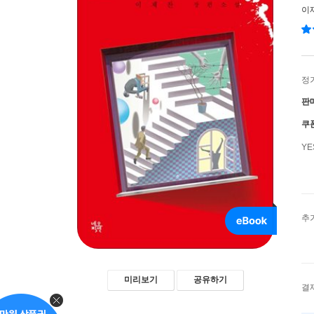
이
정
판
쿠
Y
추
미리보기
공유하기
결