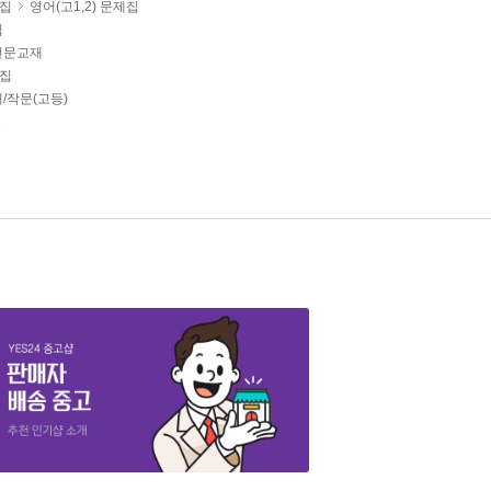
제집
영어(고1,2) 문제집
집
전문교재
제집
/작문(고등)
1