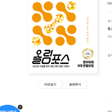
EB
정
중
Y
결
미리보기
공유하기
배