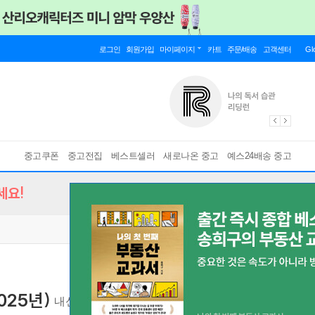
로그인
회원가입
마이페이지
카트
주문/배송
고객센터
Gl
중고쿠폰
중고전집
베스트셀러
새로나온 중고
예스24배송 중고
세요!
025년)
내신과 수능을 모두 잡는 EBS 대표 기본서