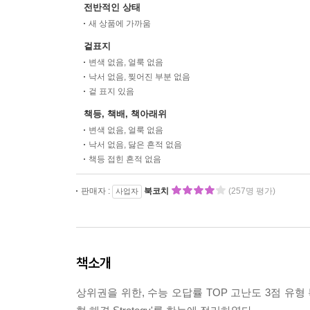
전반적인 상태
새 상품에 가까움
겉표지
변색 없음, 얼룩 없음
낙서 없음, 찢어진 부분 없음
겉 표지 있음
책등, 책배, 책아래위
변색 없음, 얼룩 없음
낙서 없음, 닳은 흔적 없음
책등 접힌 흔적 없음
판매자 :
북코치
(257명 평가)
사업자
책소개
상위권을 위한, 수능 오답률 TOP 고난도 3점 유형