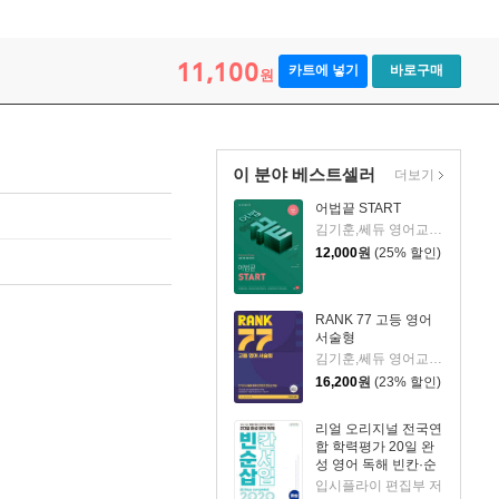
11,100
카트에 넣기
바로구매
원
이 분야 베스트셀러
더보기
어법끝 START
김기훈,쎄듀 영어교육연구센터 공저
12,000
원
(25% 할인)
RANK 77 고등 영어
서술형
김기훈,쎄듀 영어교육연구센터 공저
16,200
원
(23% 할인)
리얼 오리지널 전국연
합 학력평가 20일 완
성 영어 독해 빈칸·순
서·삽입 완성 (2025년
입시플라이 편집부 저