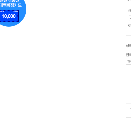
배
도
상
판
판