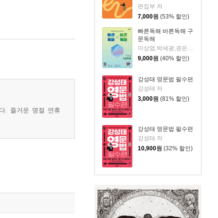
병천 (2026년용)
편집부 저
7,000
원
(53% 할인)
빠른독해 바른독해 구
문독해
이상엽,박세광,권은숙,류혜원,NE능률 영어교육연구소,신유승,허인혜,박서경,양은빈 공저
9,000
원
(40% 할인)
강성태 영문법 필수편
강성태 저
3,000
원
(81% 할인)
다. 즐거운 명절 연휴
강성태 영문법 필수편
강성태 저
10,900
원
(32% 할인)