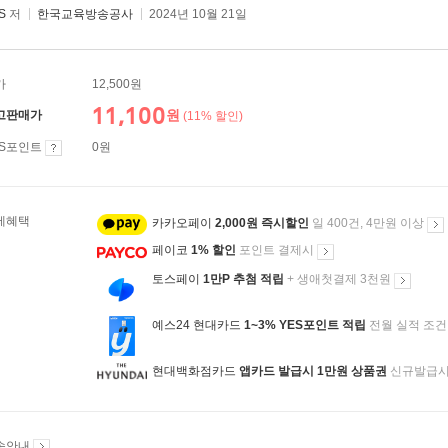
S
저
한국교육방송공사
2024년 10월 21일
가
12,500원
11,100
원
고판매가
(11% 할인)
ES포인트
0원
제혜택
카카오페이
2,000원 즉시할인
일 400건, 4만원 이상
페이코
1% 할인
포인트 결제시
토스페이
1만P 추첨 적립
+ 생애첫결제 3천원
예스24 현대카드
1~3% YES포인트 적립
전월 실적 조건
현대백화점카드
앱카드 발급시 1만원 상품권
신규발급
송안내