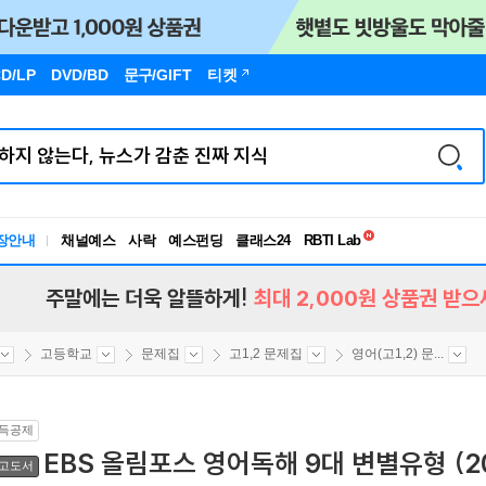
D/LP
DVD/BD
문구
/GIFT
티켓
독서유형검사
RBTI Lab
장안내
채널예스
사락
예스펀딩
클래스24
독서유형검사
주말에는 더욱 알뜰하게!
최대 2,000원 상품권 받으
고등학교
문제집
고1,2 문제집
영어(고1,2) 문...
득공제
EBS 올림포스 영어독해 9대 변별유형 (2
고도서