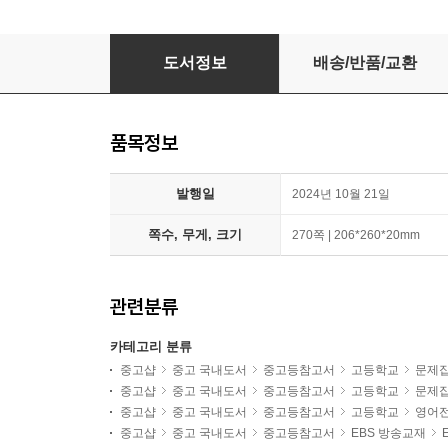
EBS 올림포스 영어독해 9대 변별유형 (2025년)
도서정보
배송/반품/교환
품목정보
발행일
2024년 10월 21일
쪽수, 무게, 크기
270쪽 | 206*260*20mm
관련분류
카테고리 분류
중고샵
중고 국내도서
중고등참고서
고등학교
문제
중고샵
중고 국내도서
중고등참고서
고등학교
문제
중고샵
중고 국내도서
중고등참고서
고등학교
영어
중고샵
중고 국내도서
중고등참고서
EBS 방송교재