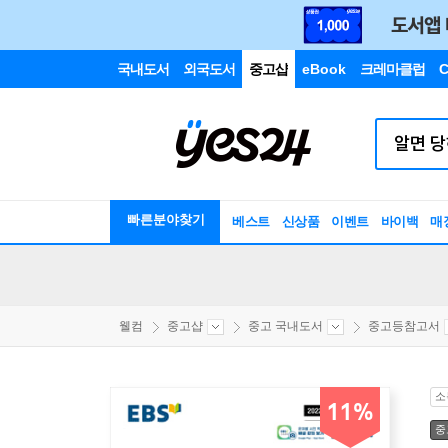
국내도서
외국도서
중고샵
eBook
크레마클럽
C
빠른분야찾기
베스트
신상품
이벤트
바이백
매
웰컴
중고샵
중고 국내도서
중고등참고서
소
11%
중