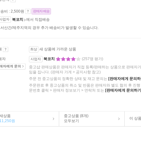
송비 : 2,500원
판매자 배송
사업자
북코치
에서 직접배송
서산간/제주지역의 경우 추가 배송비가 발생할 수 있습니다.
태
새 상품에 가까운 상품
최상
매자
북코치
(257명 평가)
사업자
매자에게 문의
중고샵 판매상품은 판매자가 직접 등록/판매하는 상품으로 판매자가 
임을 집니다.
(판매자 가게 > 공지사항 참고)
주문 전 중고상품의 정확한 상태 및 재고 문의는
[판매자에게 문의하
주문완료 후 중고상품의 취소 및 반품은 판매자와 별도 협의 후 진행 
문번호 클릭 > 판매자 정보보기 > 연락처 또는
[판매자에게 문의하기
새상품
중고상품 (8개)
이 상
11,250원
모두보기