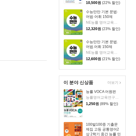
용)
10,500
원
(22% 할인)
수능만만 기본 문법·
어법·어휘 150제
NE능률 영어교육연구소 저
12,320
원
(23% 할인)
수능만만 기본 문법.
어법.어휘 150제
NE능률 영어교육연구소 저
12,600
원
(21% 할인)
이 분야 신상품
더보기
능률 VOCA 어원편
능률영어교육연구소 저
1,250
원
(89% 할인)
100발100중 기출문
제집 고등 공통영어2
상 2학기 중간 능률 민