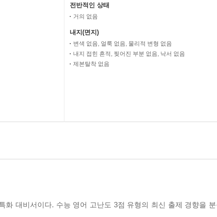
전반적인 상태
거의 없음
내지(면지)
변색 없음, 얼룩 없음, 물리적 변형 없음
내지 접힌 흔적, 찢어진 부분 없음, 낙서 없음
제본탈착 없음
 특화 대비서이다. 수능 영어 고난도 3점 유형의 최신 출제 경향을 분