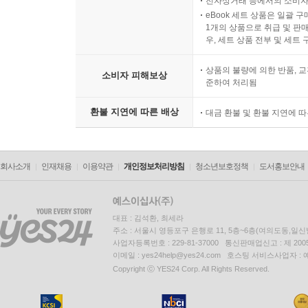
전자상거래 등에서의 소비자
eBook 세트 상품은 일괄 
1개의 상품으로 취급 및 판매
우, 세트 상품 전부 및 세트
상품의 불량에 의한 반품, 교
소비자 피해보상
준하여 처리됨
환불 지연에 따른 배상
대금 환불 및 환불 지연에 
회사소개
인재채용
이용약관
개인정보처리방침
청소년보호정책
도서홍보안내
대표 : 김석환, 최세라
주소 : 서울시 영등포구 은행로 11, 5층~6층(여의도동,일신
사업자등록번호 : 229-81-37000 통신판매업신고 : 제 200
이메일 : yes24help@yes24.com 호스팅 서비스사업자 :
Copyright ⓒ YES24 Corp. All Rights Reserved.