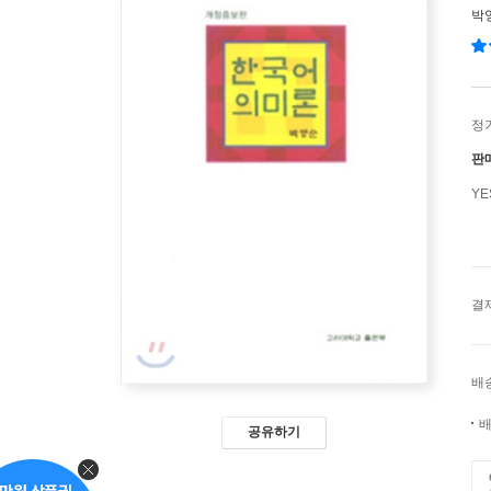
박
정
판
Y
결
배
배
공유하기