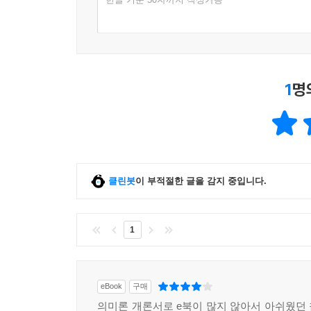
3. 술어논리의미론
4. 양화논리의미론
5. 가능세계의미론
6. 의미분석 논리
7. 의미공준
1
명
8. 논리의미론의 한계점
Ⅴ. 화용의미론
1. 화행의미론
클린봇
이 부적절한 글을 감지 중입니다.
2. 협동원리
3. 은유
4. 관용어
1
5. 문장유형들의 화용론적 분석
6. 담화의 의미
7. 지시어의 의미
eBook
구매
8. 화용론적 전제와 함의
의미론 개론서로 e북이 많지 않아서 아쉬웠던