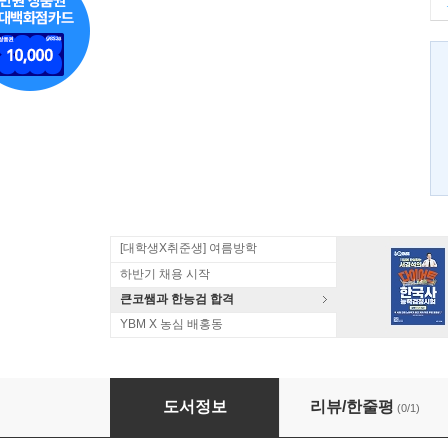
[대학생X취준생] 여름방학
하반기 채용 시작
큰코쌤과 한능검 합격
YBM X 농심 배홍동
한국어 의미론
도서정보
리뷰/한줄평
(0/1)