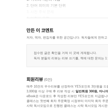
2. 단어 의미의 기본 단위
3. 사전 주석 문제
4. 어휘의 유형
5. 어휘와 의미자질
만든 이 코멘트
6. 의미장
7. 소리와 의미의 관계에서 본 단어
저자, 역자, 편집자를 위한 공간입니다. 독자들에게 전하고
8. 어휘의미론의 한계점
접수된 글은 확인을 거쳐 이 곳에 게재됩니다.
Ⅲ. 문장의미론
독자 분들의 리뷰는 리뷰 쓰기를, 책에 대한 문의는 1:
1. 통사구조와 의미
2. 단어와 문장의 의미
회원리뷰
(0건)
3. 문장의 주제와 정보
매주 10건의 우수리뷰를 선정하여 YES포인트 3만원을 드
4. 문장 유형의 의미
3,000원 이상 구매 후 리뷰 작성 시
일반회원 300원, 마니아
4.l 서술문
eBook은 다운로드 후 작성한 리뷰만 YES포인트 지급됩니
4.2 의문문
클래스는 첫번째 회차 주문확정 시점부터 마지막 회차 주문
4.3 청유문
사락 독서모임으로 진행된 클래스는 사락 독서모임 게시판