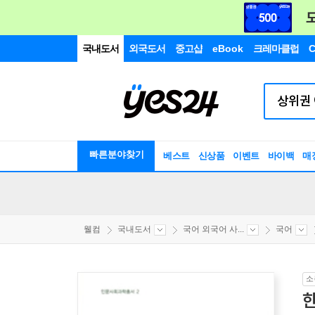
국내도서
외국도서
중고샵
eBook
크레마클럽
C
빠른분야찾기
베스트
신상품
이벤트
바이백
매
웰컴
국내도서
국어 외국어 사...
국어
소