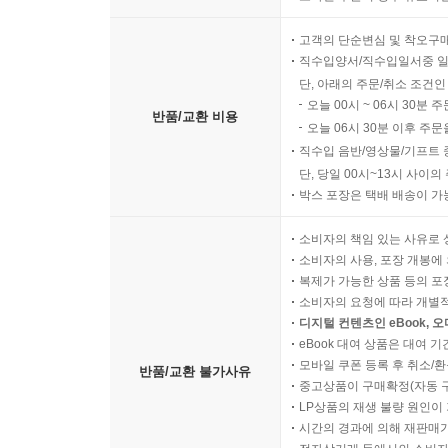
고객의 단순변심 및 착오구
직수입양서/직수입일서중 일
단, 아래의 주문/취소 조건인
오늘 00시 ~ 06시 30분 
반품/교환 비용
오늘 06시 30분 이후 주문
직수입 음반/영상물/기프트 
단, 당일 00시~13시 사이
박스 포장은 택배 배송이 가
소비자의 책임 있는 사유로 
소비자의 사용, 포장 개봉에 
복제가 가능한 상품 등의 포장을 
소비자의 요청에 따라 개별
디지털 컨텐츠인 eBook, 
eBook 대여 상품은 대여 기
모바일 쿠폰 등록 후 취소/환
반품/교환 불가사유
중고상품이 구매확정(자동 
LP상품의 재생 불량 원인이 기
시간의 경과에 의해 재판매가