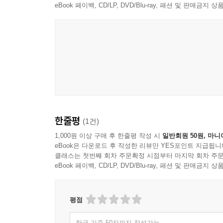
eBook 페이백, CD/LP, DVD/Blu-ray, 패션 및 판매금
4.4 명령문
4.5 감탄문
4.6 주제문
4.7 중의문
4.8 모호문
4.9 모순문
5. 문장간의 의미관계
5.1 긍·부정문
5.2 능·피동문
한줄평
(1건)
5.3 주·사동문
1,000원 이상 구매 후 한줄평 작성 시
일반회원 50원, 마니
5.4 동의문
eBook은 다운로드 후 작성한 리뷰만 YES포인트 지급됩니
5.5 반의문
클래스는 첫번째 회차 주문확정 시점부터 마지막 회차 주문
eBook 페이백, CD/LP, DVD/Blu-ray, 패션 및 판매금
Ⅳ. 논리의미론
평점
1. 논리의미론의 개념과 유형
2. 진리조건의미론
한글 기준 50자까지 작성가능