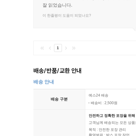
잘 읽었습니다.
Ⅵ. 종합적 의미론의 모색
이 한줄평이 도움이 되었나요?
1. 요청문의 의미와 요청의 정도
2. 동의문과 동의성
3. 의문문의 의미와 의문성
1
4. 접속문의 성립조건과 접속정도
참고문헌
배송/반품/교환 안내
찾아보기
배송 안내
예스24 배송
배송 구분
배송비 : 2,500원
안전하고 정확한 포장을 위해 
고객님께 배송되는 모든 상품을
목적 : 안전한 포장 관리
촬영범위 : 박스 포장 작업