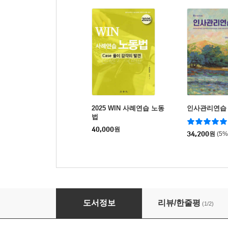
2025 WIN 사례연습 노동
인사관리연습
법
40,000
원
34,200
원
(5
2025 사례 민사소송법
도서정보
리뷰/한줄평
(1/2)