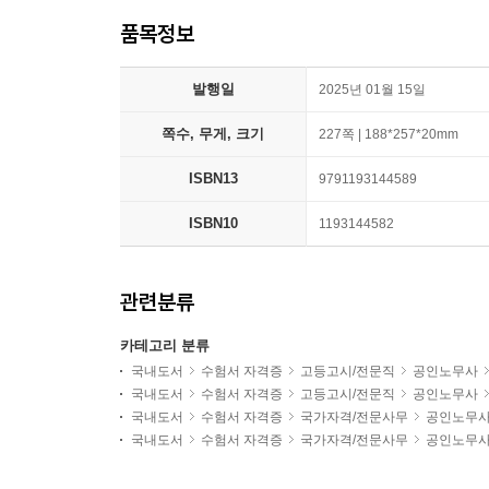
품목정보
발행일
2025년 01월 15일
쪽수, 무게, 크기
227쪽 | 188*257*20mm
ISBN13
9791193144589
ISBN10
1193144582
관련분류
카테고리 분류
국내도서
수험서 자격증
고등고시/전문직
공인노무사
국내도서
수험서 자격증
고등고시/전문직
공인노무사
국내도서
수험서 자격증
국가자격/전문사무
공인노무
국내도서
수험서 자격증
국가자격/전문사무
공인노무