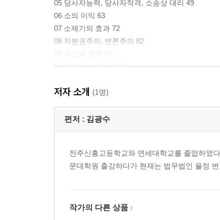
05 당사자능력, 당사자적격, 소송상 대리 49
06 소의 이익 63
07 소제기의 효과 72
08 처분권주의, 변론주의 82
09 부인과 항변 97
10 기일에의 결석 100
11 송 달 104
저자 소개
12 소송절차의 중단 108
(1명)
13 재판상 자백 118
14 서 증 124
편저 :
김광수
15 소의 취하 135
16 청구의 포기·인낙 141
전주신흥고등학교와 연세대학교를 졸업하였다. 
17 재판상 화해 144
문대학원 출강하다가 현재는 법무법인 율정 변
18 기판력 148
19 청구의 병합 158
20 청구의 변경 170
21 반 소 178
작가의 다른 상품
22 공동소송 186