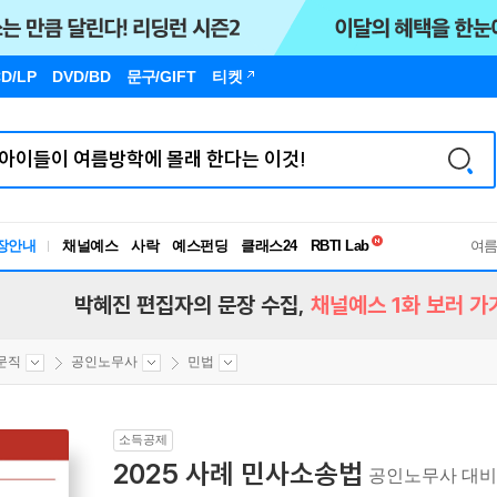
D/LP
DVD/BD
문구
/GIFT
티켓
독서유형검사
RBTI Lab
장안내
채널예스
사락
예스펀딩
클래스24
독서유형검사
여
박혜진 편집자의 문장 수집,
채널예스 1화 보러 가
문직
공인노무사
민법
소득공제
2025 사례 민사소송법
공인노무사 대