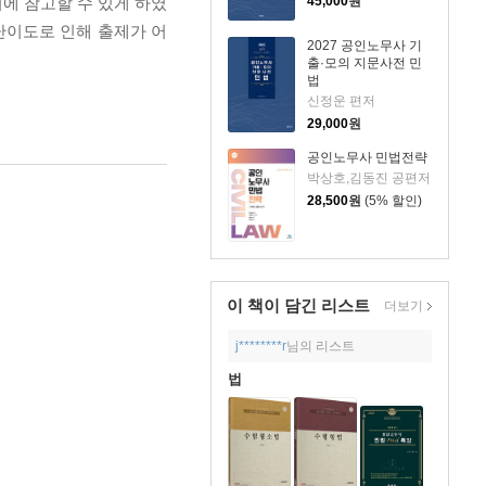
45,000
원
비에 참고할 수 있게 하였
난이도로 인해 출제가 어
2027 공인노무사 기
출·모의 지문사전 민
법
신정운 편저
29,000
원
공인노무사 민법전략
박상호,김동진 공편저
28,500
원
(5% 할인)
이 책이 담긴
리스트
더보기
j********r
님의 리스트
법