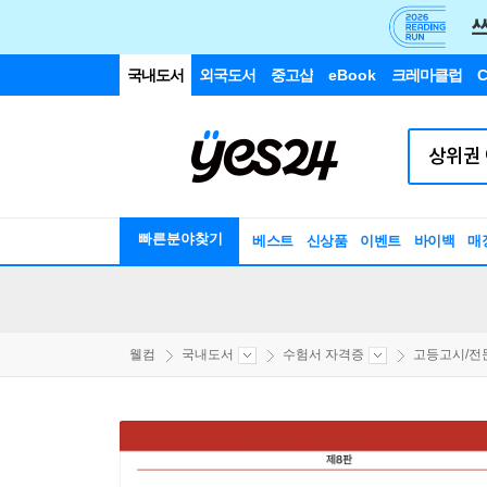
국내도서
외국도서
중고샵
eBook
크레마클럽
C
빠른분야찾기
베스트
신상품
이벤트
바이백
매
웰컴
국내도서
수험서 자격증
고등고시/전