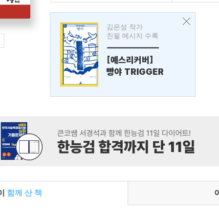
김은성 작가
친필 메시지 수록
---------------
[예스리커버]
빵야 TRIGGER
들이
함께 산 책