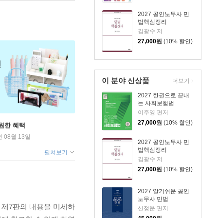
2027 공인노무사 민
법핵심정리
김광수 저
27,000
원
(10% 할인)
이 분야 신상품
더보기
2027 한권으로 끝내
는 사회보험법
이주영 편저
27,000
원
(10% 할인)
원한 혜택
년 08월 13일
2027 공인노무사 민
법핵심정리
펼쳐보기
김광수 저
27,000
원
(10% 할인)
2027 알기쉬운 공인
노무사 민법
 제7판의 내용을 미세하
신정운 편저