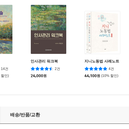
인사관리 워크북
지니노동법 사례노트
14건
2건
4건
% 할인)
24,000
원
44,100
원
(10% 할인)
배송/반품/교환