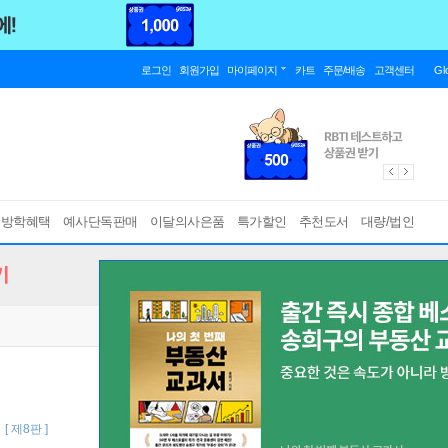
로그인
회원가입
마이페이지
카트
주문/배송
고객센터
Gl
름방학혜택
예사단독판매
이달의사은품
특가할인
추천도서
대량/법인
기
비
[ 제8판 ]