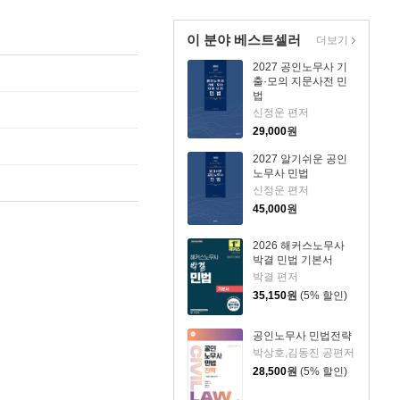
이 분야 베스트셀러
더보기
2027 공인노무사 기
출·모의 지문사전 민
법
신정운 편저
29,000
원
2027 알기쉬운 공인
노무사 민법
신정운 편저
45,000
원
2026 해커스노무사
박결 민법 기본서
박결 편저
35,150
원
(5% 할인)
공인노무사 민법전략
박상호,김동진 공편저
28,500
원
(5% 할인)