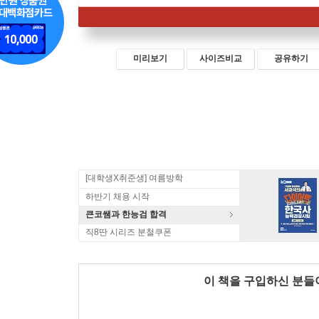
미리보기
사이즈비교
공유하기
[대학생X취준생] 여름방학
하반기 채용 시작
큰코쌤과 한능검 합격
직8딴 시리즈 분철쿠폰
이 책을 구입하신 분