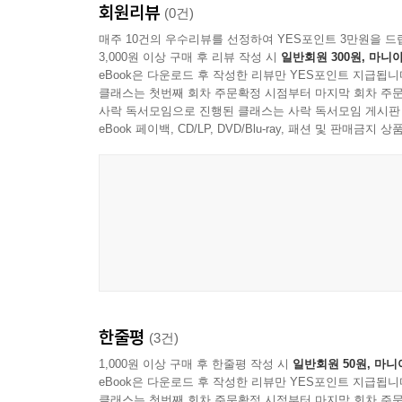
회원리뷰
변화를 가능성으로 바꾸는 철학의 힘!
(0건)
SNS에서 사람들은 자신의 일상을 끊임없이 게시하
매주 10건의 우수리뷰를 선정하여 YES포인트 3만원을 드
기 위해 혹은 공감받기 위해 내보이는 ‘정보’일 뿐
3,000원 이상 구매 후 리뷰 작성 시
일반회원 300원, 마니아
흔히 ‘노동의 종말’이 시작되었다고 이야기한다.
곤 하지요. 이렇게 우리의 일상은 정보로 소비되어
eBook은 다운로드 후 작성한 리뷰만 YES포인트 지급됩니
완전히 대체될 것이라는 위기의식이 만연하다. 노
--- p.118~119
클래스는 첫번째 회차 주문확정 시점부터 마지막 회차 주문
1장은 그렇다면 노동이 줄어드는 게 과연 나쁜 일
사락 독서모임으로 진행된 클래스는 사락 독서모임 게시판
예술작품과 사상, 기념비적인 과학 발전은 대개 여
eBook 페이백, CD/LP, DVD/Blu-ray, 패션 및 판매금
위대한 종교들끼리는 차이점보다 공통점이 훨씬 더 
사회 참여 또한 어렵게 하기 때문이라고 말한다. 이
관계를 가꾸는 능력을 1인치 키우는 것이 더 중요하
를 구해낼 위대한 정신을 어디서 찾을 수 있을까요?
저자는 육아와 가사 노동, 문학, 예술, 정치와 같
--- p.136
돌보고 즐겁게 해주는 일”에 새로운 시장이 숨
필요하지만 그만큼의 가치를 인정받지 못했던 돌봄,
혐오 표현에서 벗어나기 위해서 데이비드 베레비는
아니라 자기다운 삶을 꾸리는 여가 활동에서 부가
황’ 탓으로, 상대의 부족함과 실패는 ‘본질’ 탓으로
새로운 상상력과 통찰력을 제공한다.
에 시험 점수가 낮다고 생각하는 식입니다.
--- p.148
한줄평
(3건)
2장에서는 급변하는 미디어 환경을 읽는 준거가 
매체와 인터넷의 발달은 인류를 시각에만 의존하는
1,000원 이상 구매 후 한줄평 작성 시
일반회원 50원, 마니
롤스는 우리에게 연방대법관처럼 생각하라고 충고합니
eBook은 다운로드 후 작성한 리뷰만 YES포인트 지급됩니
장 보드리야르가 우려했듯, 실재하는 대상과의 
치적 성향과 상관없이 누구나 받아들일 만한 합리
클래스는 첫번째 회차 주문확정 시점부터 마지막 회차 주문