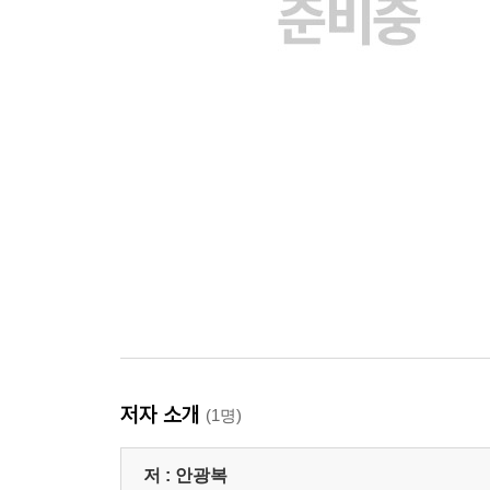
다시 종교의 시대가 온다 - 아널드 토인비
4장 형이상학적 욕망을 틔우라 ─ 편견과 혐오를 넘
우리 안의 짐승을 길들여라 - 지그문트 프로이트
근본속성의 오류, 원래 그런 사람은 없다 - 데이비
주노 변증법, 주인의 자격을 갖추라 - 게오르크 헤겔
‘진실한 거짓말’에 숨은 가능성 - 프랑수아 누델만
탁월한 욕망이 갈등을 잠재운다 - 르네 지라르
원인 말고 목적을 보라 - 알프레트 아들러
미스터 원칙주의의 빛과 그림자 - 한비
중첩된 합의가 정의를 만든다 - 존 롤스
환대의 순환고리를 만들라 - 윌 버킹엄
‘모성애’가 중심이 되게 하라 - 샬럿 퍼킨스 길먼
저자 소개
(1명)
5장 이기려 하지 말고, 초연하라! ─ 변화를 위한 
저 :
안광복