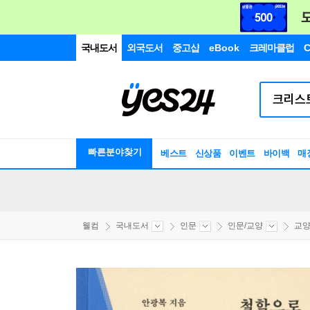
국내도서
외국도서
중고샵
eBook
크레마클럽
C
빠른분야찾기
베스트
신상품
이벤트
바이백
매
웰컴
국내도서
인문
인문/교양
교양