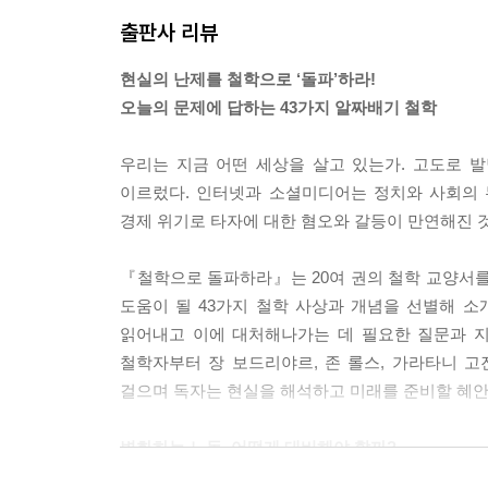
실을 잊으려 하지요.
출판사 리뷰
--- p.40
현실의 난제를 철학으로 ‘돌파’하라!
스마트폰은 언제 어디서나 필요한 정보를 얻게끔 인
오늘의 문제에 답하는 43가지 알짜배기 철학
어들었지요. 그렇지만 서로서로 연결되어 있다는 
전자 매체로 부활한 새로운 구어 문명은 앞으로 어
우리는 지금 어떤 세상을 살고 있는가. 고도로 
--- p.65
이르렀다. 인터넷과 소셜미디어는 정치와 사회의 
경제 위기로 타자에 대한 혐오와 갈등이 만연해진 것
시뮬라크르란 ‘원본이 없는 복제’를 뜻합니다. 가령
정까지 덧붙여 가장 멋진 모습으로 꾸며놓은 결과이니
『철학으로 돌파하라』는 20여 권의 철학 교양서
어버려요. 심지어 ‘원본’격인 배우조차도 자신의 
도움이 될 43가지 철학 사상과 개념을 선별해 
--- p.67
읽어내고 이에 대처해나가는 데 필요한 질문과 지
철학자부터 장 보드리야르, 존 롤스, 가라타니 고
따라서 매킨타이어는 “무엇을 해야 할지 묻기 전에
걸으며 독자는 현실을 해석하고 미래를 준비할 혜안을
이 “온갖 어려움을 헤쳐 나가며 정의롭고 아름답게
떻게 처신해야 할지가 보일 겁니다.
변화하는 노동, 어떻게 대비해야 할까?
--- p.112~113
SNS 시대, 민주주의는 정말 위기일까?