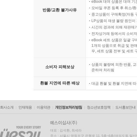
eBook 대여 상품은 대여 기
모바일 쿠폰 등록 후 취소/환
반품/교환 불가사유
중고상품이 구매확정(자동 
LP상품의 재생 불량 원인이 기
시간의 경과에 의해 재판매가
전자상거래 등에서의 소비자
eBook 세트 상품은 일괄 
1개의 상품으로 취급 및 판매
우, 세트 상품 전부 및 세트
상품의 불량에 의한 반품, 교
소비자 피해보상
준하여 처리됨
환불 지연에 따른 배상
대금 환불 및 환불 지연에 
회사소개
인재채용
이용약관
개인정보처리방침
청소년보호정책
도서홍보안내
대표 : 김석환, 최세라
주소 : 서울시 영등포구 은행로 11, 5층~6층(여의도동,일신