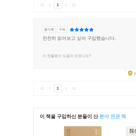
한계와 편견을 돌아보는 태도다. 이방인에 대한 두려
--- p.204
1
주고받는 연습을 끊임없이 해야 한다는 영국 철학
이루는 데 집중하라는 심리학자 알프레트 아들러의
나아가, 삶을 고통을 겪는 과정이라 여기면 말 섞
“사악한 이들 탓에 분노가 이는가? 즉시 그의 삶에
종이책
구매
현실을 있는 그대로 마주하고 삶의 불확실성을 받
도 그이가 어려운 처지 속에서 힘들게 버티고 있음
찬찬히 읽어보고 싶어 구입했습니다.
혼란스러운 오늘을 단단한 내일로 바꿔줄 스토아 
사람들을 ‘인생이라는 고통을 함께하는 벗’이라 부
--- p.210~211
5장에서는 일상을 단단하게 꾸리는 데 도움이 될
이 한줄평이 도움이 되었나요?
정확하게 인지하고, 제대로 비관하여 미래를 준
쇼펜하우어는 자주 예술로 돌아가 휴식하라고 말합
수용하라는 부처와 쇼펜하우어의 이야기는 담담한 위안
y
덮인 산의 경치를 즐길 때와, 석탄이 묻힌 광맥으로
어려운 처지를 견뎌내고 있다면 이 자체로 그대는 충
그 자체로 바라보며 아름다움을 느끼게 합니다.
편의 과제와도 같으니 이를 견뎌내는 것만으로도 
1
고통을 부정하는 욕망이다, 그러므로 많은 것을 
--- p.215
감정에 휘둘리지 말고 다듬어진 무관심으로 고난에 
이 책을 구입하신 분들이 산
분야 연관 책
통제할 수 있는 것은 아니다. 하지만 일이 벌어졌을
담담하게 맞선다면 적어도 자기 자신만큼은 단단
로버트슨이 말하는 ‘탈파국화 전략’, 즉 감정을