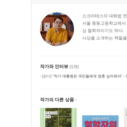
속도가 곧 실력은 아니다 - 레프 비고츠키
대도시에는 창의력이 없다 - 에릭 호퍼
소크라테스의 대화법 연구
우리는 여전히 삶을 사랑하는가 - 에리히 프롬
서울 중동고등학교에서 
비관주의는 힘이 된다 - 아르투어 쇼펜하우어
상 철학자이기도 하다. 
자주 예술로 돌아가 휴식하라 - 아르투어 쇼펜하우
사상을 소개하는 책들을,
행복과 불행을 똑같이 맞이하라 - 윌리엄 어빈
간결하게, 객관적으로 말하라 - 마르쿠스 아우렐리
이기려 하지 않기 - 『숫타니파타』
성공과 실패에 초연하라 - 친닝추
작가와 인터뷰
(1개)
네 욕망을 포기하지 마라 - 자크 라캉
[읽다]
“차기 대통령은 국민들에게 영혼 심어줘야” - 안광
운명에 맞서는 소박한 품격 - 칼 야스퍼스
작가의 다른 상품