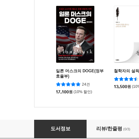
일론 머스크의 DOGE(정부
철학자의 설
효율부)
24건
13,500
원
(10
17,100
원
(10% 할인)
철학으로 돌파하라
도서정보
리뷰/한줄평
(0/3)