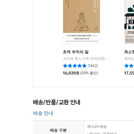
살아가는 우리에게 유용한 지침이 되어줄 것이다.
초역 부처의 말
최소
코이케 류노스케 저/박재현 역
포레스트북스
최태성
|
744건
16,020
원
(10% 할인)
17,5
배송/반품/교환 안내
배송 안내
예스24 배송
배송 구분