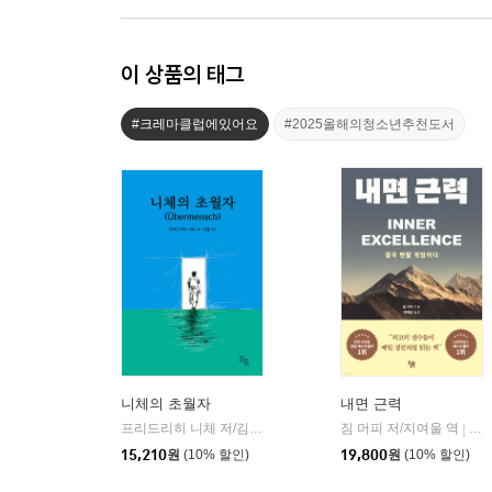
이 상품의 태그
#크레마클럽에있어요
#2025올해의청소년추천도서
니체의 초월자
내면 근력
프리드리히 니체 저/김철 편역
히읏
짐 머피 저/지여울 역
윌북(
|
|
15,210
원
(10% 할인)
19,800
원
(10% 할인)