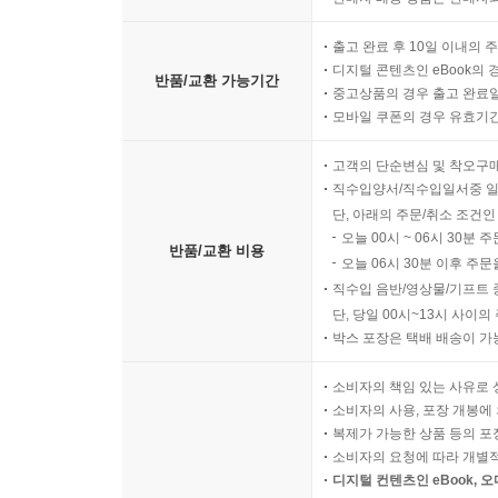
출고 완료 후 10일 이내의 
디지털 콘텐츠인 eBook의 
반품/교환 가능기간
중고상품의 경우 출고 완료일
모바일 쿠폰의 경우 유효기간(
고객의 단순변심 및 착오구
직수입양서/직수입일서중 일
단, 아래의 주문/취소 조건인
오늘 00시 ~ 06시 30분 
반품/교환 비용
오늘 06시 30분 이후 주문
직수입 음반/영상물/기프트 
단, 당일 00시~13시 사이
박스 포장은 택배 배송이 가
소비자의 책임 있는 사유로 
소비자의 사용, 포장 개봉에 
복제가 가능한 상품 등의 포장을 
소비자의 요청에 따라 개별
디지털 컨텐츠인 eBook, 