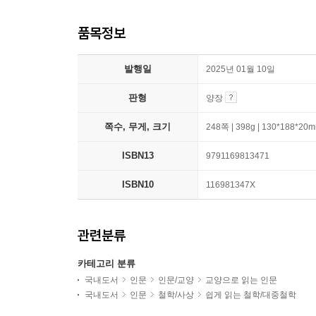
품목정보
발행일
2025년 01월 10일
판형
양장
쪽수, 무게, 크기
248쪽 | 398g | 130*188*20
ISBN13
9791169813471
ISBN10
116981347X
관련분류
카테고리 분류
국내도서
인문
인문/교양
교양으로 읽는 인문
국내도서
인문
철학/사상
쉽게 읽는 철학/대중철학