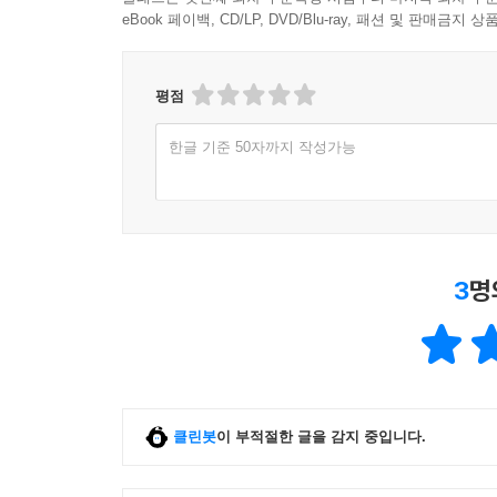
홍수처럼 쏟아지는 정보와 극단적인 의견으로 가
서로의 종교나 정치적 성향에 매달리지 않고도, 합
eBook 페이백, CD/LP, DVD/Blu-ray, 패션 및 판매금
『철학으로 돌파하라』는 우리가 처한 현실을 균
--- p.117
던진다. 새로운 정치적 주체인 ‘다중’이 이끄는 2
열띤 감정이 흐르는 시대, ‘이성’이 제대로 작동
평점
고대 그리스의 아테네, 로마제국의 수도인 로마, 2
민주주의의 가능성을 논하는 데 주요한 참조점이 되
입니다. 이들의 특징은 낯선 사람들로 가득하다는 데
한글 기준 50자까지 작성가능
다. 다양한 만남이 중요한 이유는 여기에 있지요.
잃어버린 삶의 의미를 되찾고 편견과 혐오에서 벗어
--- p.181
가장 풍요롭지만 가장 빈곤한 시대에 권하는 철학
제노포비아와 필로제니아는 늘 위태위태한 긴장 관
이 책에서 집중하는 또 하나의 키워드는 삶의 ‘서
래서 윌 버킹엄은 우리에게 낯섦에 친숙해지라고 
3
명
느끼는 사람이 많아진 것은 “자신이 어떤 삶을 
요. 인간관계의 기술도 공부만큼이나 열심히 노력해
어떻게 살아가야 할지 방향을 제시하는 자기 ‘서사
--- p.183~184
연결될 수 있다. 이런 맥락에서 3장에서 소개하는 
역할을 다시금 조명하는 아널드 토인비의 주장은 되
에리히 프롬은 나의 영혼이 사라지고 있는 듯싶다면 
무관심이다. 고통스러울 때는 그 원인을 없애려 노력
클린봇
이 부적절한 글을 감지 중입니다.
4장에서는 우리 시대에 더욱 심화되고 있는 편견과
다. 나와 생각과 느낌이 다른 사람들과 갈등을 겪으
본능을 가지고 있으며 자신이 속하지 않은 집단에 대
부터 마찰 없이 잘 돌아가는 기계가 될 뿐이니까요.