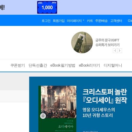
로그인
회원가입
마이페이지
카트
주문/배송
고객센터
Gl
쿠폰받기
단독선출간
eBook필기방법
eBook리더기
디지털머니