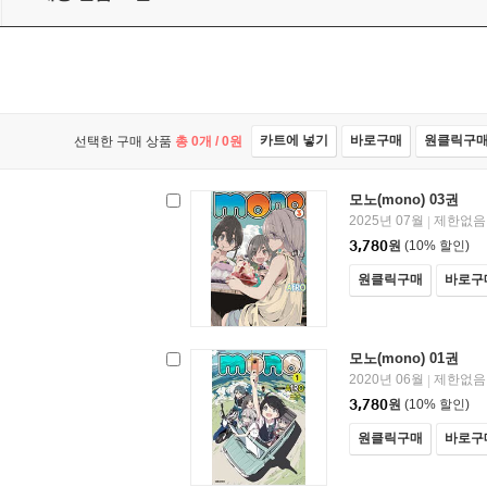
카트에 넣기
바로구매
원클릭구
선택한 구매 상품
총
0
개 /
0
원
모노(mono) 03권
2025년 07월
제한없음
|
3,780
원
(10% 할인)
원클릭구매
바로구
모노(mono) 01권
2020년 06월
제한없음
|
3,780
원
(10% 할인)
원클릭구매
바로구