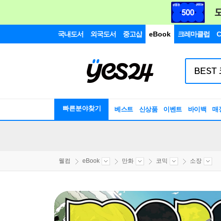
국내도서
외국도서
중고샵
eBook
크레마클럽
C
빠른분야찾기
베스트
신상품
이벤트
바이백
매
웰컴
eBook
만화
코믹
소장