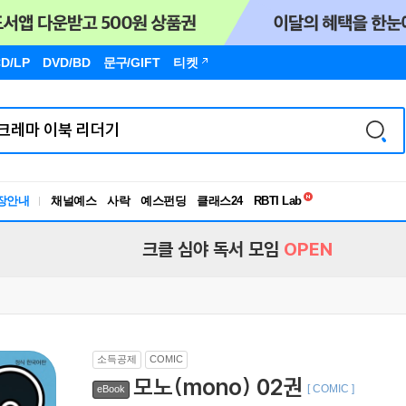
D/LP
DVD/BD
문구
/GIFT
티켓
독서유형검사
RBTI Lab
장안내
채널예스
사락
예스펀딩
클래스24
독서유형검사
크클 심야 독서 모임
OPEN
소득공제
COMIC
모노(mono) 02권
[ COMIC ]
eBook