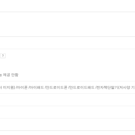
기
능 제공 안함
니터 미지원) /아이폰 /아이패드 /안드로이드폰 /안드로이드패드 /전자책단말기(저사양 기기 