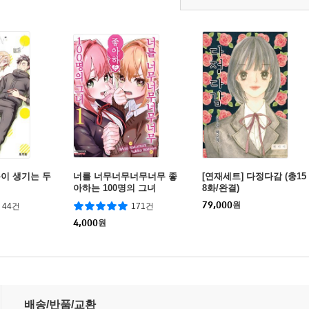
이 생기는 두
너를 너무너무너무너무 좋
[연재세트] 다정다감 (총15
기
아하는 100명의 그녀
8화/완결)
79,000
원
44건
171건
4,000
원
배송/반품/교환