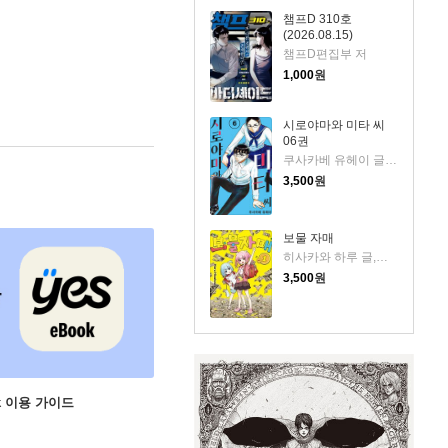
챔프D 310호
(2026.08.15)
챔프D편집부 저
1,000
원
시로야마와 미타 씨
06권
쿠사카베 유헤이 글그림
3,500
원
보물 자매
히사카와 하루 글,그림
3,500
원
ok 이용 가이드