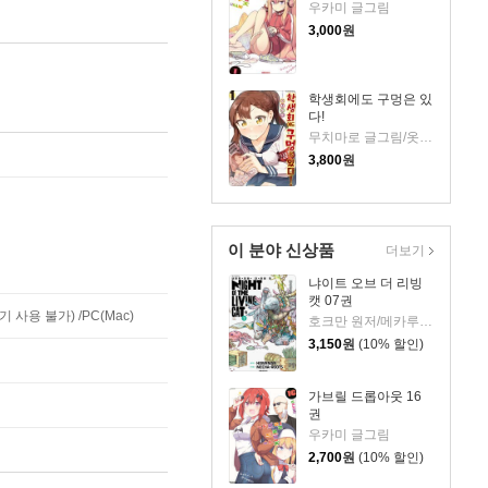
우카미 글그림
3,000
원
학생회에도 구멍은 있
다!
무치마로 글그림/옷무 역
3,800
원
이 분야 신상품
더보기
냐이트 오브 더 리빙
캣 07권
사용 불가) /PC(Mac)
호크만 원저/메카루츠 그림
3,150
원
(10% 할인)
가브릴 드롭아웃 16
권
우카미 글그림
2,700
원
(10% 할인)