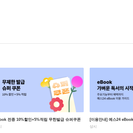
Book 전종 10%할인+5%적립 무한발급 슈퍼쿠폰
[이용안내] 예스24 eBo
시
상시