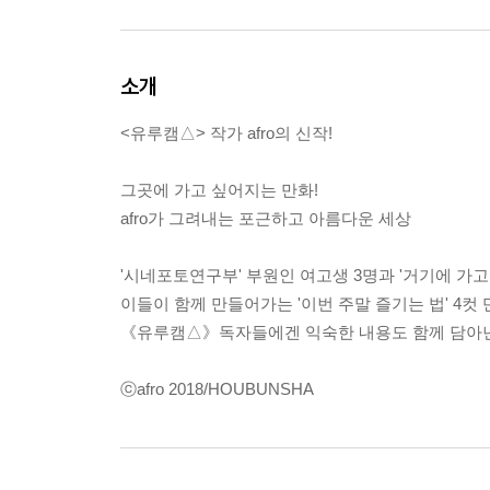
소개
<유루캠△> 작가 afro의 신작!
그곳에 가고 싶어지는 만화!
afro가 그려내는 포근하고 아름다운 세상
'시네포토연구부' 부원인 여고생 3명과 '거기에 가
이들이 함께 만들어가는 '이번 주말 즐기는 법' 4컷
《유루캠△》독자들에겐 익숙한 내용도 함께 담아낸
ⓒafro 2018/HOUBUNSHA