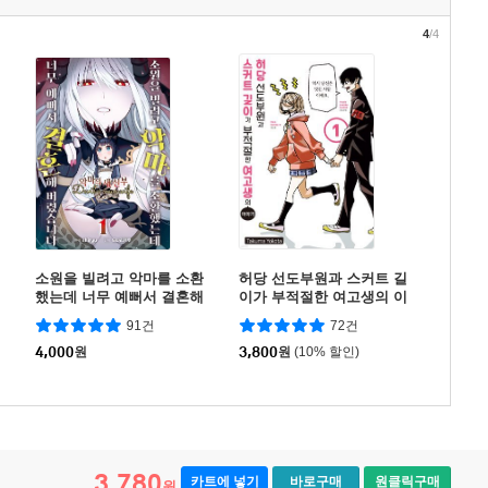
4
/4
소원을 빌려고 악마를 소환
허당 선도부원과 스커트 길
했는데 너무 예뻐서 결혼해
이가 부적절한 여고생의 이
버렸습니다
야기
91건
72건
4,000
원
3,800
원
(10% 할인)
3,780
카트에 넣기
바로구매
원클릭구매
원