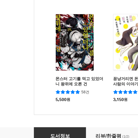
몬스터 고기를 먹고 있었더
꽁냥거리면 돈
니 왕위에 오른 건
사람의 이야
58건
5,500
원
3,150
원
모노(mono) 02권
도서정보
리뷰/한줄평
(1/2)