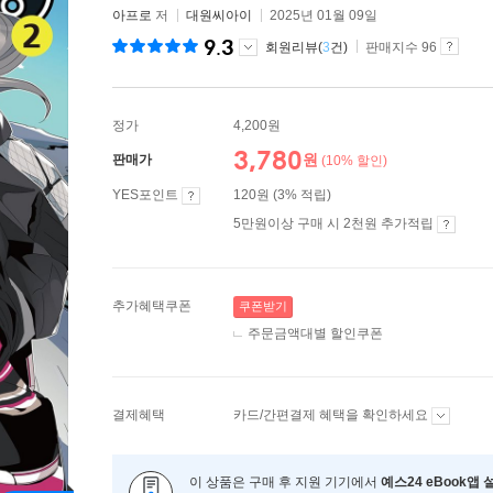
아프로
저
대원씨아이
2025년 01월 09일
9.3
회원리뷰(
3
건)
판매지수 96
정가
4,200원
3,780
원
판매가
(10% 할인)
YES포인트
120원 (3% 적립)
5만원이상 구매 시 2천원 추가적립
추가혜택쿠폰
쿠폰받기
주문금액대별 할인쿠폰
결제혜택
카드/간편결제 혜택을 확인하세요
이 상품은 구매 후 지원 기기에서
예스24 eBook앱