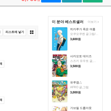
이 분야 베스트셀러
더보기
히카루가 죽은 여름
매
리스트에 넣기
모쿠모쿠렌 글그림/송재희 역
3,600
원
사카모토 데이즈
스즈키 유우토 글,그림
매
3,500
원
유루캠△
AFRO 글,그림
3,000
원
매
가브릴 드롭아웃