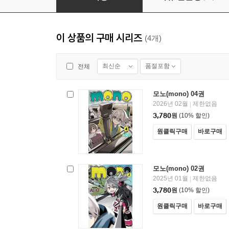
이 상품의 구매 시리즈
(4개)
최신순
품절포함
전체
모노(mono) 04권
2026년 02월
제한없음
|
3,780
원
(10% 할인)
원클릭구매
바로구매
모노(mono) 02권
2025년 01월
제한없음
|
3,780
원
(10% 할인)
원클릭구매
바로구매