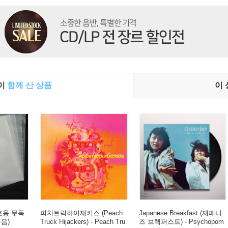
들이
함께 산 상품
이
보호용 무독
피치트럭하이재커스 (Peach
Japanese Breakfast (재패니
묶음)
Truck Hijackers) - Peach Tru
즈 브렉퍼스트) - Psychopom