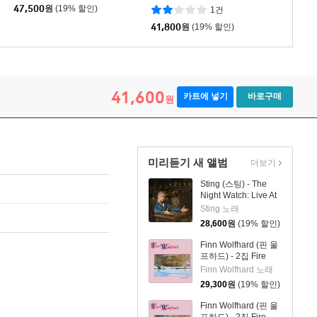
ncertos) [LP]
47,500
원
(19% 할인)
1건
41,800
원
(19% 할인)
41,600
카트에 넣기
바로구매
원
미리듣기 새 앨범
더보기
Sting (스팅) - The
Night Watch: Live At
The Rijksmuseum
Sting 노래
28,600
원
(19% 할인)
Finn Wolfhard (핀 울
프하드) - 2집 Fire
From The Hip
Finn Wolfhard 노래
29,300
원
(19% 할인)
Finn Wolfhard (핀 울