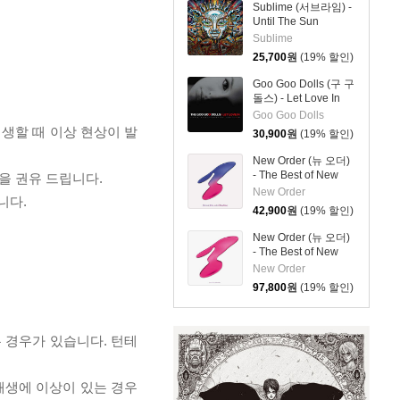
Sublime (서브라임) -
Until The Sun
Explodes
Sublime
25,700
원
(19% 할인)
Goo Goo Dolls (구 구
돌스) - Let Love In
Goo Goo Dolls
재생할 때 이상 현상이 발
30,900
원
(19% 할인)
New Order (뉴 오더)
- The Best of New
을 권유 드립니다.
Order
New Order
니다.
42,900
원
(19% 할인)
New Order (뉴 오더)
- The Best of New
Order [3LP]
New Order
97,800
원
(19% 할인)
 경우가 있습니다. 턴테
 재생에 이상이 있는 경우