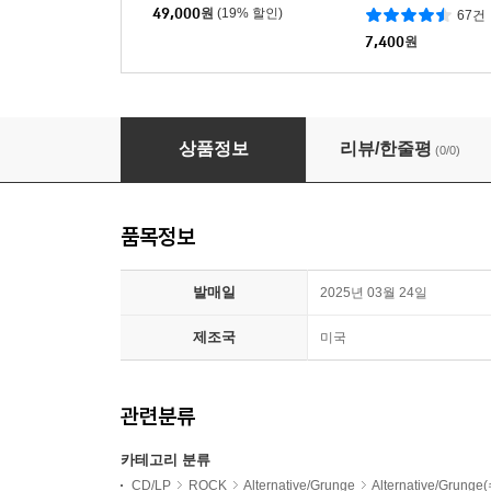
49,000
원
(19% 할인)
67건
7,400
원
Japanese Breakfast (재패니즈 브렉퍼스트) - 4집 
상품정보
리뷰/한줄평
(0/0)
품목정보
발매일
2025년 03월 24일
제조국
미국
관련분류
카테고리 분류
CD/LP
ROCK
Alternative/Grunge
Alternative/Grung