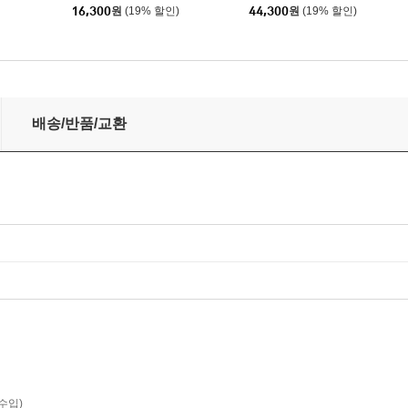
ck Hijackers
p [LP]
16,300
원
(19% 할인)
44,300
원
(19% 할인)
For Melancholy Brunettes (& sad women) [컬러 LP]
배송/반품/교환
e(수입)