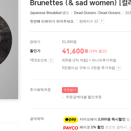
Brunettes (& sad women) [컬
Japanese Breakfast
밴드
Dead Oceans
/
Dead Oceans
20
첫번째 리뷰어가 되어주세요.
판매지수 12
판매가
51,400원
41,600
원
할인가
(19% 할인)
YES포인트
420원 (1% 적립) + 마니아추가적립
5만원이상 구매 시 2천원 추가적립
추가혜택쿠폰
쿠폰받기
주문금액대별 할인쿠폰
결제혜택
카카오페이
2,000원 즉시할인
일
페이코
1% 할인
포인트 결제시