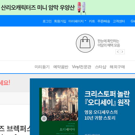
로그인
회원가입
마이페이지
카트
주문/배송
고객센터
Gl
미리듣기
예약음반
Vinyl전문관
스타샵
해외구매
세요!
니즈 브렉퍼스트) - 4집 For Melancholy