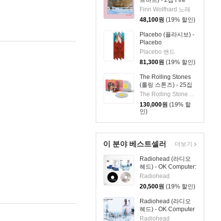
프하드) - 2집 Fire
From The Hip [LP]
Finn Wolfhard 노래
48,100
원
(19% 할인)
Placebo (플라시보) -
Placebo
RE:CREATED [7인치
Placebo 밴드
Vinyl + 2LP]
81,300
원
(19% 할인)
The Rolling Stones
(롤링 스톤즈) - 25집
Foreign Tongues [클
The Rolling Stones 밴드
리어 컬러 2LP]
130,000
원
(19% 할
인)
이 분야 베스트셀러
더보기
Radiohead (라디오
헤드) - OK Computer:
OKNOTOK 1997
Radiohead
2017 [2CD 수입]
20,500
원
(19% 할인)
Radiohead (라디오
헤드) - OK Computer
[2LP]
Radiohead