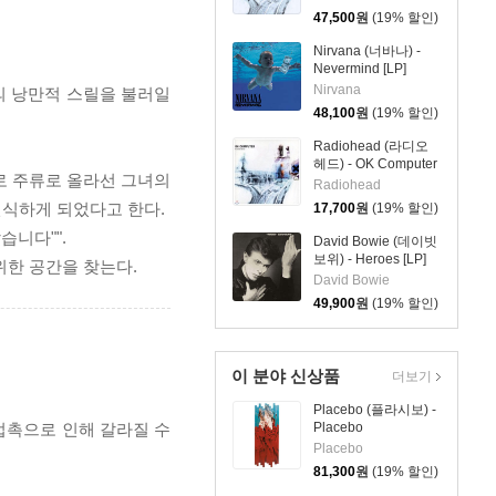
47,500
원
(19% 할인)
Nirvana (너바나) -
Nevermind [LP]
Nirvana
 소설의 낭만적 스릴을 불러일
48,100
원
(19% 할인)
Radiohead (라디오
헤드) - OK Computer
 Mart로 주류로 올라선 그녀의
Radiohead
인식하게 되었다고 한다.
17,700
원
(19% 할인)
습니다"".
David Bowie (데이빗
보위) - Heroes [LP]
위한 공간을 찾는다.
David Bowie
49,900
원
(19% 할인)
이 분야 신상품
더보기
Placebo (플라시보) -
 접촉으로 인해 갈라질 수
Placebo
RE:CREATED [7인치
Placebo
Vinyl + 2LP]
81,300
원
(19% 할인)