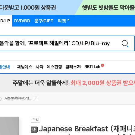
D/LP
DVD/BD
문구
/GIFT
티켓
독서유형검사
장안내
채널예스
사락
예스펀딩
클래스24
RBTI Lab
독서유형검사
주말에는 더욱 알뜰하게!
최대 2,000원 상품권 받으
Alternative/Gru...
수입
Japanese Breakfast (재패
LP