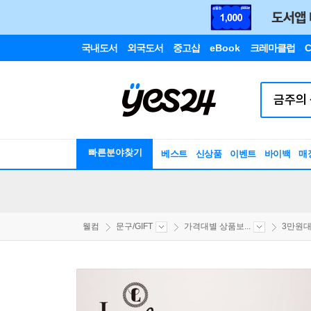
국내도서
외국도서
중고샵
eBook
크레마클럽
C
빠른분야찾기
베스트
신상품
이벤트
바이백
매
웰컴
문구/GIFT
가격대별 상품보...
3만원