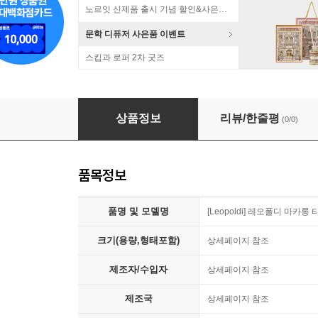
노르잇 신제품 출시 기념 할인&사은품 증정!
문학 디퓨저 사은품 이벤트
스킵과 로퍼 2차 굿즈
[Leopoldi] 레오폴디 NEW 마카롱 티포트 1.5L 
상품정보
리뷰/한줄평
(0/0)
품목정보
품명 및 모델명
[Leopoldi] 레오폴디 마카롱 티
크기(용량,형태포함)
상세페이지 참조
제조자/수입자
상세페이지 참조
제조국
상세페이지 참조