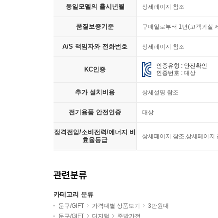
동일모델의 출시년월
상세페이지 참조
품질보증기준
구매일로부터 1년(고객과실 
A/S 책임자와 전화번호
상세페이지 참조
인증유형 : 안전확인
KC인증
인증번호 :
대상
추가 설치비용
상세설명 참조
전기용품 안전인증
대상
정격전압/소비전력/에너지 비
상세페이지 참조,상세페이지 
효율등급
관련분류
카테고리 분류
문구/GIFT
가격대별 상품보기
3만원대
문구/GIFT
디지털
주방가전