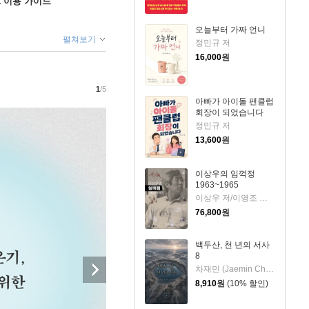
ok 이용 가이드
오늘부터 가짜 언니
펼쳐보기
정민규 저
16,000
원
1
/5
아빠가 아이돌 팬클럽
회장이 되었습니다
정민규 저
13,600
원
이상우의 임꺽정
1963~1965
이상우 저/이영조 그림
76,800
원
백두산, 천 년의 서사
8
차재민 (Jaemin Cha) 저
8,910
원
(10% 할인)