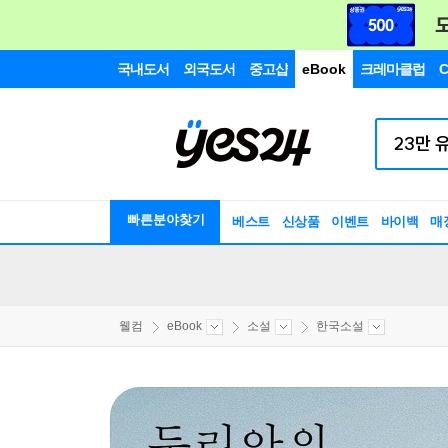
국내도서
외국도서
중고샵
eBook
크레마클럽
C
빠른분야찾기
베스트
신상품
이벤트
바이백
매
웰컴
eBook
소설
한국소설