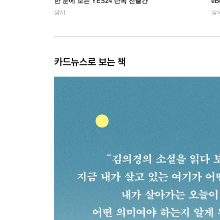
한 눈에 보는 YES24 단독 선출간
e
상시
상
카드뉴스로 보는 책