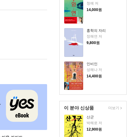
청예 저
14,000
원
홍학의 자리
정해연 저
9,800
원
인비인
성해나 저
14,400
원
이 분야 신상품
더보기
산군
박해로 저
12,900
원