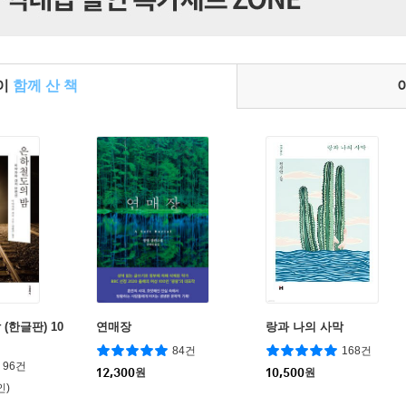
들이
함께 산 책
(한글판) 10
연매장
랑과 나의 사막
84건
168건
96건
12,300
원
10,500
원
인)