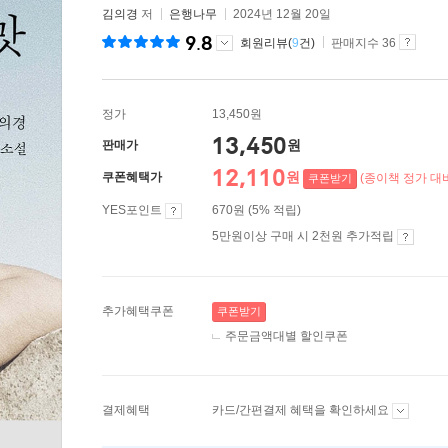
김의경
저
은행나무
2024년 12월 20일
9.8
회원리뷰(
9
건)
판매지수 36
정가
13,450원
13,450
원
판매가
12,110
원
쿠폰혜택가
(종이책 정가 대비
쿠폰받기
YES포인트
670원 (5% 적립)
5만원이상 구매 시 2천원 추가적립
추가혜택쿠폰
쿠폰받기
주문금액대별 할인쿠폰
결제혜택
카드/간편결제 혜택을 확인하세요