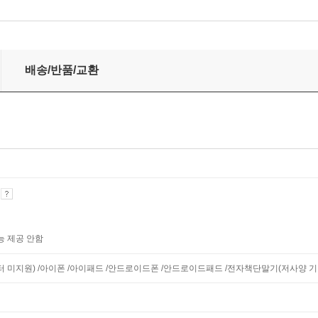
배송/반품/교환
기
능 제공 안함
모니터 미지원) /아이폰 /아이패드 /안드로이드폰 /안드로이드패드 /전자책단말기(저사양 기