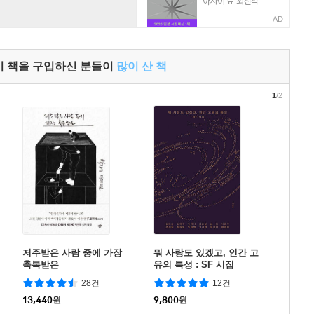
AD
이 책을 구입하신 분들이
많이 산 책
1
/2
저주받은 사람 중에 가장
뭐 사랑도 있겠고, 인간 고
축복받은
유의 특성 : SF 시집
28건
12건
13,440
원
9,800
원