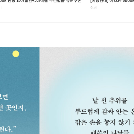
Book 전종 10%할인+5%적립 무한발급 슈퍼쿠폰
[이용안내] 예스24 eBo
시
상시