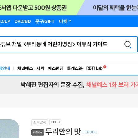
D/LP
DVD/BD
문구
/GIFT
티켓
독서유형검사
RBTI Lab
장안내
채널예스
사락
예스펀딩
클래스24
독서유형검사
박혜진 편집자의 문장 수집,
채널예스 1화 보러 가
소득공제
EPUB
두리안의 맛
[ EPUB ]
eBook