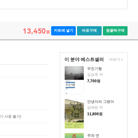
13,450
카트에 넣기
바로구매
원클릭구매
원
이 분야 베스트셀러
더보기
무진기행
김승옥 저
7,700
원
안녕이라 그랬어
김애란 저
11,800
원
기 사용 불가)
주와 연