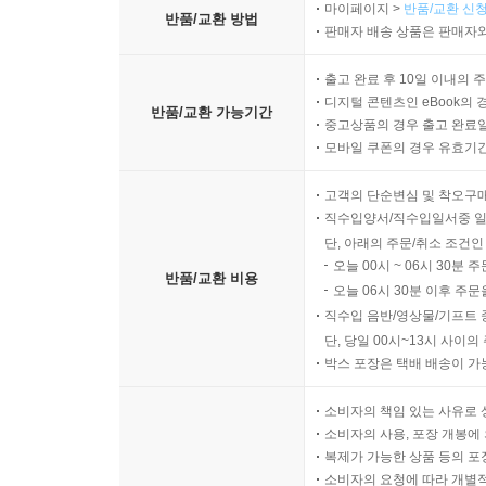
마이페이지 >
반품/교환 신청
반품/교환 방법
판매자 배송 상품은 판매자와
출고 완료 후 10일 이내의 
디지털 콘텐츠인 eBook의 
반품/교환 가능기간
중고상품의 경우 출고 완료일
모바일 쿠폰의 경우 유효기간(
고객의 단순변심 및 착오구
직수입양서/직수입일서중 일
단, 아래의 주문/취소 조건인
오늘 00시 ~ 06시 30분 
반품/교환 비용
오늘 06시 30분 이후 주문
직수입 음반/영상물/기프트 
단, 당일 00시~13시 사이
박스 포장은 택배 배송이 가
소비자의 책임 있는 사유로 
소비자의 사용, 포장 개봉에 
복제가 가능한 상품 등의 포장을 
소비자의 요청에 따라 개별