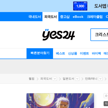
국내도서
외국도서
중고샵
eBook
크레마클럽
C
빠른분야찾기
베스트
신상품
이벤트
바이백
매
웰컴
외국도서
일본도서
만화/애니
소
직