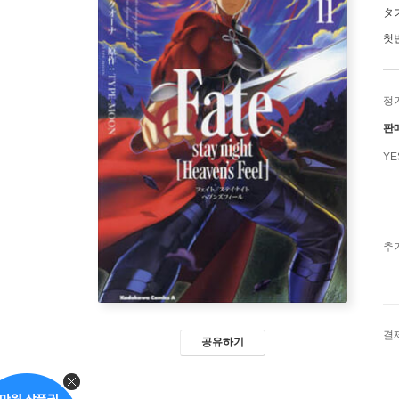
タ
첫
정
판
Y
추
결
공유하기