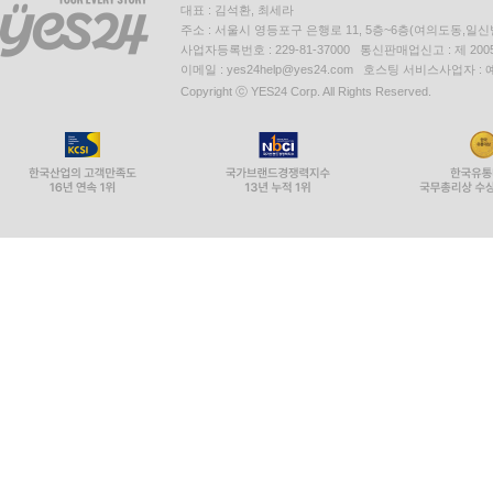
대표 : 김석환, 최세라
주소 : 서울시 영등포구 은행로 11, 5층~6층(여의도동,일신
사업자등록번호 : 229-81-37000 통신판매업신고 : 제 200
이메일 : yes24help@yes24.com 호스팅 서비스사업자 :
Copyright ⓒ YES24 Corp. All Rights Reserved.