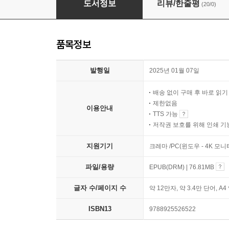
도서정보
리뷰/한줄평
(20/0)
품목정보
발행일
2025년 01월 07일
배송 없이 구매 후 바로 읽
제한없음
이용안내
TTS 가능
저작권 보호를 위해 인쇄 기
지원기기
크레마 /PC(윈도우 - 4K 모
파일/용량
EPUB(DRM) | 76.81MB
글자 수/페이지 수
약 12만자, 약 3.4만 단어, A4
ISBN13
9788925526522