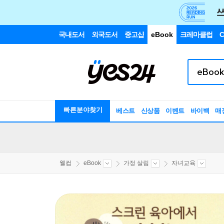
국내도서
외국도서
중고샵
eBook
크레마클럽
C
빠른분야찾기
베스트
신상품
이벤트
바이백
매
웰컴
eBook
가정 살림
자녀교육