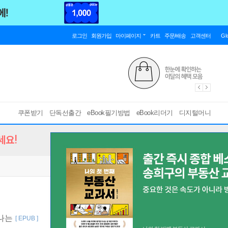
로그인
회원가입
마이페이지
카트
주문/배송
고객센터
Gl
쿠폰받기
단독선출간
eBook필기방법
eBook리더기
디지털머니
세요!
어나는
[ EPUB ]