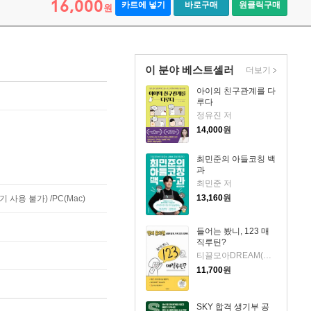
16,000
카트에 넣기
바로구매
원클릭구매
원
이 분야 베스트셀러
더보기
아이의 친구관계를 다
루다
정유진 저
14,000
원
최민준의 아들코칭 백
과
최민준 저
13,160
원
사용 불가) /PC(Mac)
들어는 봤니, 123 매
직루틴?
티끌모아DREAM(강서윤) 저
11,700
원
SKY 합격 생기부 공