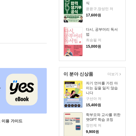
식
윤윤구,장성민 저
17,600
원
다시, 공부머리 독서
법
최승필 저
15,000
원
이 분야 신상품
더보기
자기 언어를 가진 아
이는 길을 잃지 않습
니다
구선아 저
15,400
원
학부모와 교사를 위한
챗GPT 학습 코칭
ok 이용 가이드
정민제 저
9,900
원