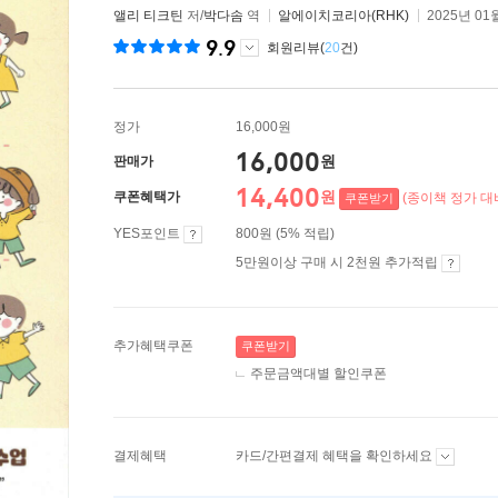
앨리 티크틴
저/
박다솜
역
알에이치코리아(RHK)
2025년 01
9.9
회원리뷰(
20
건)
정가
16,000원
16,000
원
판매가
14,400
원
쿠폰혜택가
(종이책 정가 대비
쿠폰받기
YES포인트
800원 (5% 적립)
5만원이상 구매 시 2천원 추가적립
추가혜택쿠폰
쿠폰받기
주문금액대별 할인쿠폰
결제혜택
카드/간편결제 혜택을 확인하세요