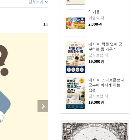
펼쳐보기
9. 가을
이명숙 저
2,000
원
1
/5
내 아이 학원 없이 공
부하는 힘 키우기
김프로랩 저
19,000
원
내 아이 스마트폰보다
공부에 빠지게 하는
습관
김프로랩 저
19,000
원