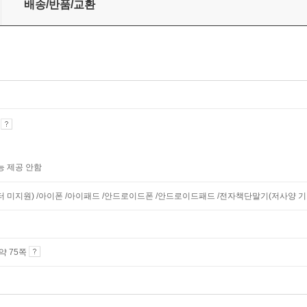
배송/반품/교환
기
능 제공 안함
니터 미지원) /아이폰 /아이패드 /안드로이드폰 /안드로이드패드 /전자책단말기(저사양 기기 
 약 75쪽