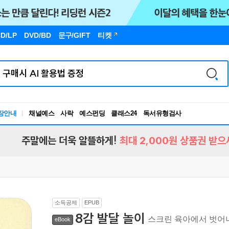
D/LP
DVD/BD
문구
/GIFT
티켓
장안내
채널예스
사락
예스펀딩
클래스24
독서유형검사
RBTI Lab
독서유형검사
주말에는 더욱 알뜰하게!
최대 2,000원 상품권 받으
소득공제
EPUB
8감 발달 놀이
스크린 육아에서 벗
eBook