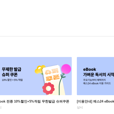
Book 전종 10%할인+5%적립 무한발급 슈퍼쿠폰
[이용안내] 예스24 eBo
시
상시