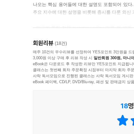
나오는 핵심 용어들에 대한 설명도 포함되어 있다.
주요 지수에 대한 설명을 비롯해 증시를 다룬 외신 
- 미국의 통화 정책 monetary policy 만큼 전 
국가인 만큼 이 나라의 중앙은행인 연방준비제도(Federal Re
회원리뷰
운용 manage 하느냐에 따라서 수많은 국가의 금융
(18건)
매주 10건의 우수리뷰를 선정하여 YES포인트 3만원을 드
3,000원 이상 구매 후 리뷰 작성 시
일반회원 300원, 마니아
금융 시장에는 Don’t Fight the Fed(연
eBook은 다운로드 후 작성한 리뷰만 YES포인트 지급됩니
무시하거나 반대하는 행동을 해서는 안 된다는 말입
클래스는 첫번째 회차 주문확정 시점부터 마지막 회차 주문
사락 독서모임으로 진행된 클래스는 사락 독서모임 게시판
중앙은행은 기준 금리로 통화 정책을 조정합니다
eBook 페이백, CD/LP, DVD/Blu-ray, 패션 및 판매금
인플레이션, 고용 상태 등을 조절합니다.
18
명
연준은 1년에 총 8번, 보통 6주 간격으로 FOMC라고 
내릴지, 동결할지를 결정합니다.
FOMC 결정은 국내의 주식 stock, 채권 debt, 