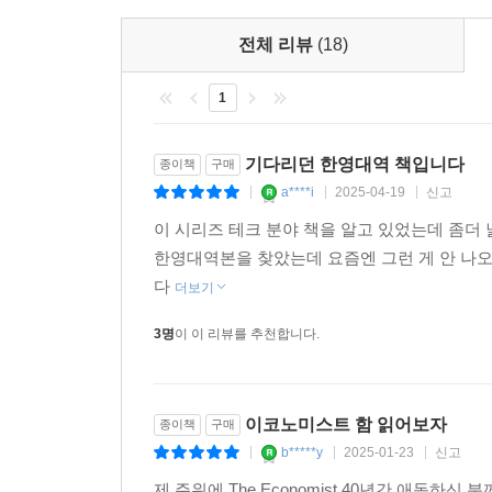
10년물 국채는 미국 재무부에서 정기적으로 발행하며,
쉽게 사고팔 수 있게 해 주죠. 유동성이 높기 때
전체 리뷰
(18)
10년물 국채 기준으로 쓰였다는 것을 알 수 있습니다
1
- 기업 입장에서 상장은 연구개발 R&D 과 마케팅, 설비 투
있고, 회사의 주식 가치 stock valuation 
기다리던 한영대역 책입니다
종이책
구매
필요한 자금 조달 funding 역량도 강화되겠죠.
a****i
2025-04-19
신고
|
|
|
이 시리즈 테크 분야 책을 알고 있었는데 좀
하지만 이런 여러 가지 이점에도 불구하고 비상장 기업 
한영대역본을 찾았는데 요즘엔 그런 게 안 나오
않기도 합니다. 상장했을 때보다 오히려 그렇지 않았을 때 사
다
조달을 더 유연하게 할 수 있다고 믿거나, 부담스러운 공
더보기
짊어지지 않아도 된다고 판단할 때 그렇습니다
3명
이 이 리뷰를 추천합니다.
고수익기업투자펀드라고도 합니다. 특히 이 중 
말합니다).
이코노미스트 함 읽어보자
종이책
구매
상장 과정 또한 번거롭기 그지없습니다. 시간도 많이 듭
b*****y
2025-01-23
신고
|
|
|
대비해야 할 뿐만 아니라 상장 기업을 감독하는 증권
미국의 경우 이 증권 규제 당국은 증권거래위원회 Securiti
제 주위에 The Economist 40년간 애독