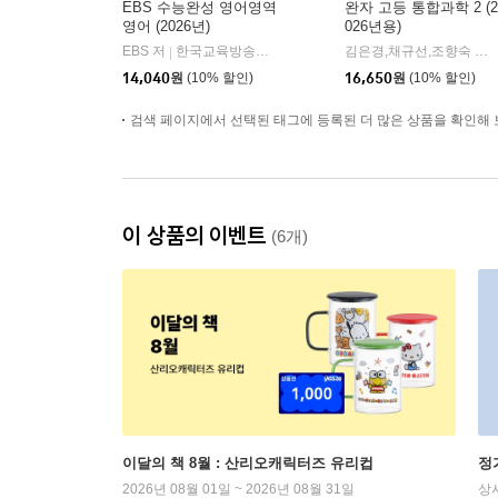
EBS 수능완성 영어영역
완자 고등 통합과학 2 (2
영어 (2026년)
026년용)
EBS 저
한국교육방송공사
김은경,채규선,조향숙 등저
|
14,040
원
(10% 할인)
16,650
원
(10% 할인)
검색 페이지에서 선택된 태그에 등록된 더 많은 상품을 확인해 
이 상품의 이벤트
(6개)
이달의 책 8월 : 산리오캐릭터즈 유리컵
정
2026년 08월 01일 ~ 2026년 08월 31일
상