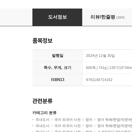
영국 주간지 스터디 - 경제편
도서정보
리뷰/한줄평
(18/3)
품목정보
발행일
2024년 12월 30일
쪽수, 무게, 크기
600쪽 | 741g | 135*210*34
ISBN13
9791140714162
관련분류
카테고리 분류
국내도서
국어 외국어 사전
영어
영어 독해/문법/작문/
국내도서
국어 외국어 사전
영어
영어 독해/문법/작문/