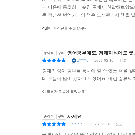
는 마음에 동호회 비슷한 곳에서 한달해보았으
이런 복잡한 과정을 거쳐야 해서 상장을 계획하는 기
온 정병선 번역가님의 책은 도서관에서 책을 빌려
컨설팅과 함께 주식 공모가를 책정하는 데 도움을 
2명
이 이 리뷰를 추천합니다.
투자자와의 미팅 일정을 잡는 등 경영진의 IPO 준
- 여기서는 국채 금리가 당분간 높은 상태를 유지할 가능성이
영어공부에도, 경제지식에도 굿.
종이책
구매
buoyant 상태를 유지하고 있고, 둘째는 정부가
z*****e
2026-02-16
신고
그대로 상환을 허용했기 때문입니다. 경제가 강하게
|
|
|
경제와 영어 공부를 동시에 할 수 있는 책을 찾
또 재정적자가 많다는 것은 정부가 지출을 위해 국
데 도움이 많이 됐다고 느꼈어요. 이런 종류의
원인이 됩니다. 많이 발행한 국채의 매수자를 구하려
이 리뷰가 도움이 되었나요?
그리고 연준이 지난 여름부터 재무제표 balance-s
만기가 돌아와도 다시 국채를 매입하지 않고 장
공급하는 게 되는데, 그렇게 하지 않겠다는 뜻이므
사세요
종이책
구매
s*******i
2025-12-24
신고
|
|
|
구매자입니다정말 좋은 책입니다앞의 테크편보