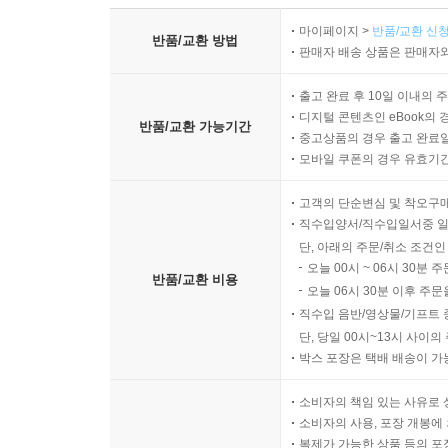
마이페이지 >
반품/교환 신청
반품/교환 방법
판매자 배송 상품은 판매자와
출고 완료 후 10일 이내의 
디지털 콘텐츠인 eBook의 
반품/교환 가능기간
중고상품의 경우 출고 완료일
모바일 쿠폰의 경우 유효기간(
고객의 단순변심 및 착오구
직수입양서/직수입일서중 일
단, 아래의 주문/취소 조건인
오늘 00시 ~ 06시 30분 
반품/교환 비용
오늘 06시 30분 이후 주문
직수입 음반/영상물/기프트 
단, 당일 00시~13시 사이
박스 포장은 택배 배송이 가
소비자의 책임 있는 사유로 
소비자의 사용, 포장 개봉에 
복제가 가능한 상품 등의 포장을 