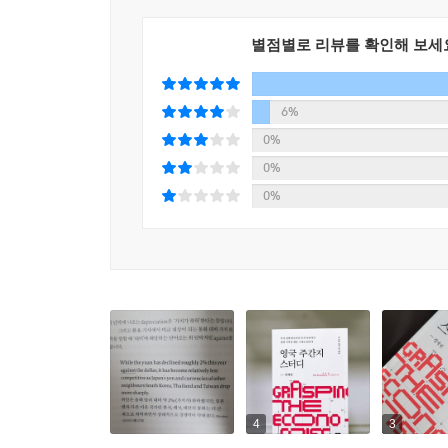
금융 시장이 열리기 3시간 전인 새벽 6시 이전에
일어나 생중계로 연준 의장 chairman의 기자회
별점별로 리뷰를 확인해 보세
요동치는 경우를 자주 볼 수 있었습니다.
FOMC는 3월부터 11월 초 미국의 서머타임 기간
6%
4시에 결과가 나옵니다. 이후 30분 뒤에 연준 의
0%
statement가 발표되는데, 전문가와 기자들은 
0%
분석하느라 분주한 시간을 보냅니다.
0%
- 채권의 금리와 가격은 반대로 움직입니다. 대부분
액면가 1,000달러, 연 5% 쿠폰 금리의 채권은 
채권 발행 시 발행사는 더 높은 금리를 제시해야 합
테니까요. 그러다 보니 금리 상승은 채권 발행사 입장
여기선 채권 금리 상승 사례로 10년물 미국 국채 금리 yi
때문입니다.
4
3