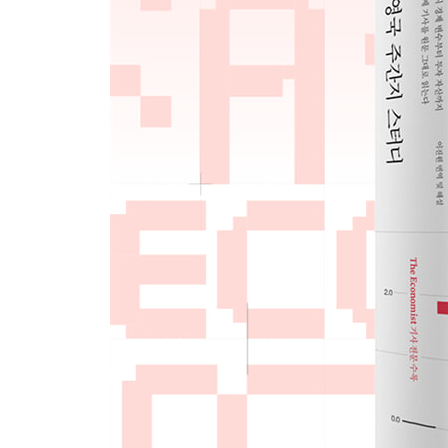
13 Why the stockmarket is disappearing? 361
주식 시장이 사라지는 이유
14 Nvidia is not the only rm cashing in on the AI gol
AI 골드러시에서 엔비디아만 수익을 창출하는 건 
15 High bond yields imperil America’s nancial stabili
미국의 금융 안정성 위협하는 높은 채권 금리
16 Copper is the missing ingredient of the energy tr
에너지 전환의 숨은 열쇠, 구리
17 Bitcoin ETFs are oto a bad start. Will things imp
시작이 좋지 않은 비트코인 ETF, 시간이 지나면 괜
18 The mystery of gold prices 507
미스터리한 금값의 움직임
19 The anti-ESG industry is taking investors for a ri
투자자 속이는 반(反) ESG 산업
20 How scared is China of Donald Trump’s return? 
도널드 트럼프의 복귀가 두렵기만 한 중국
편집자의 글 598