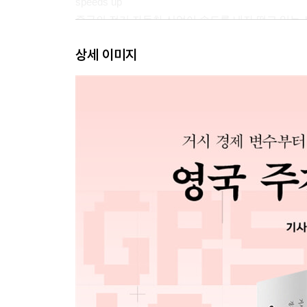
speeds up
중국의 전기 자동차 산업이 속도를 내자 떨고 있는
7 Why global GDP might be $7trn bigger than 193
상세 이미지
everyone thought
전 세계 GDP가 모두의 생각보다 7조 달러 더 커질 
8 To understand America’s job market, look beyond
unemployed workers
미국의 고용 시장 이해하려면 실업자 수만 봐서는 
9 Economists and investors should pay less attentio
consumers
경제학자와 투자자는 소비자에 신경을 덜 써도 된
10 Why America can’t escape ination worries 277
미국은 왜 인플레 걱정에서 벗어날 수 없을까
11 America may soon be in recession, according to
a famous rule
미국이 조만간 경기 침체에 빠질 것을 예상하는 샴
12 Is the bull market about to turn into a bubble? 32
강세장이 곧 거품으로 바뀔까?