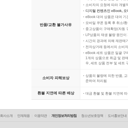
소비자의 요청에 따라 개별
디지털 컨텐츠인 eBook, 
eBook 대여 상품은 대여 기
모바일 쿠폰 등록 후 취소/환
반품/교환 불가사유
중고상품이 구매확정(자동 
LP상품의 재생 불량 원인이 기
시간의 경과에 의해 재판매가
전자상거래 등에서의 소비자
eBook 세트 상품은 일괄 
1개의 상품으로 취급 및 판매
우, 세트 상품 전부 및 세트
상품의 불량에 의한 반품, 교
소비자 피해보상
준하여 처리됨
환불 지연에 따른 배상
대금 환불 및 환불 지연에 
회사소개
인재채용
이용약관
개인정보처리방침
청소년보호정책
도서홍보안내