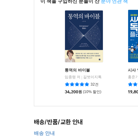
이 책을 구입하신 분들이 산
분야 연관 책
통역의 바이블
시사 
임종령 저
길벗이지톡
홍준기
|
32건
34,200
원
(10% 할인)
19,8
배송/반품/교환 안내
배송 안내