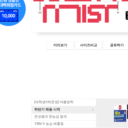
미리보기
사이즈비교
공유하기
[대학생X취준생] 여름방학
하반기 채용 시작
큰코쌤과 한능검 합격
YBM X 농심 배홍동