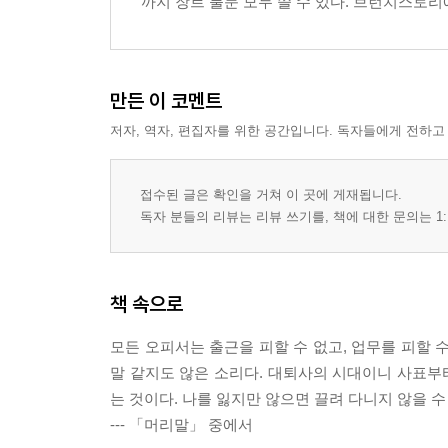
까지 장르 불문 모두 쓸 수 있다. 브런치스토
내가 잡일이나 하러 회사 온 줄 알아?
회사가 나를 감시하고 있다고? 설마?
회사에서 내 의견과 생각을 묻는 진짜 이유
만든 이 코멘트
회사에서 절대 전문가가 되면 안 되는 이유
저자, 역자, 편집자를 위한 공간입니다. 독자들에게 전하고
재택근무 싫어하는 회사의 진짜 속내
과연 회사에 살생부는 존재할까?
월급이 왜 이거밖에 안 오르는 거야!!
접수된 글은 확인을 거쳐 이 곳에 게재됩니다.
승진했다! 회사의 진급 박스오피스
독자 분들의 리뷰는 리뷰 쓰기를, 책에 대한 문의는 1:
급한 일? 중요한 일? 뭐부터 해야 되는 거야?
정성스러운 인수인계의 치명적 결말
사람들은 왜 자꾸 MBTI를 물어보는 것일까?
책 속으로
회식. 오피서들을 무장 해제시키는 순간!
수평적인 소통! 직급폐지의 실체적 진실
모든 오피서는 출근을 피할 수 없고, 업무를 피할 수
회사가 망해가는 징후! 망국의 시그널
말 같지도 않은 소리다. 대퇴사의 시대이니 사표부터
는 것이다. 나를 잃지만 않으면 끌려 다니지 않을 수
Chapter 04 회사의 살육 퀘스트
--- 「머리말」 중에서