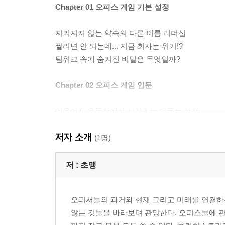
Chapter 01 오피스 게임 기본 설정
지켜지지 않는 약속의 다른 이름 리더십
짤리면 안 되는데... 지금 회사는 위기!?
팀워크 속에 숨겨진 비밀은 무엇일까?
Chapter 02 오피스 게임 입문
기울어진 운동장에서 시작하는 디폴트 설정
모든 것이 용서받는 튜토리얼의 유효기간
저자 소개
좋소는 무조건 제끼는 것이다
(1명)
유통기한 미리 정해진 오피서의 이름. 계약직
그래! 나 유통기한 다 되가는 계약직이다!
저 :
초맹
친해질 사람 찾기보다 다가오는 사람 거르기가 먼저
내게 관심 없는 사람은 꼭 다가가야 하는 사람
오피서들의 과거와 현재 그리고 미래를 연결하는
않는 것들을 바라보며 관망한다. 오피스물에 관해서
Chapter 03 회사가 알려주지 않는 비밀