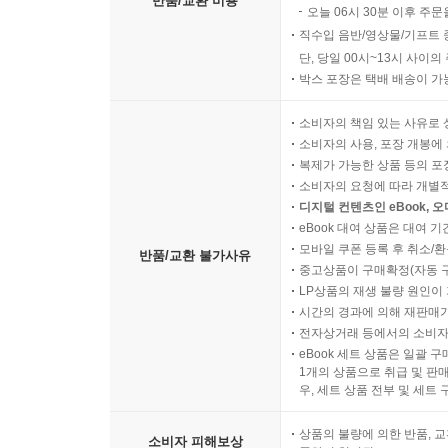
반품/교환 비용
오늘 06시 30분 이후 주문
직수입 음반/영상물/기프트 
단, 당일 00시~13시 사이
박스 포장은 택배 배송이 가
소비자의 책임 있는 사유로 
소비자의 사용, 포장 개봉에 
복제가 가능한 상품 등의 포장을 
소비자의 요청에 따라 개별
디지털 컨텐츠인 eBook, 
eBook 대여 상품은 대여 기
모바일 쿠폰 등록 후 취소/환
반품/교환 불가사유
중고상품이 구매확정(자동 
LP상품의 재생 불량 원인이 기
시간의 경과에 의해 재판매가
전자상거래 등에서의 소비자
eBook 세트 상품은 일괄 
1개의 상품으로 취급 및 판매
우, 세트 상품 전부 및 세트
상품의 불량에 의한 반품, 교
소비자 피해보상