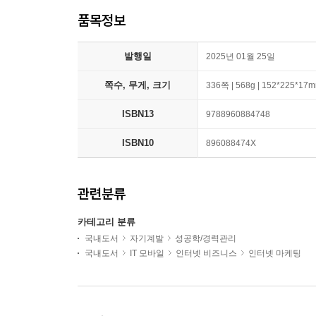
품목정보
발행일
2025년 01월 25일
쪽수, 무게, 크기
336쪽 | 568g | 152*225*17
ISBN13
9788960884748
ISBN10
896088474X
관련분류
카테고리 분류
국내도서
자기계발
성공학/경력관리
국내도서
IT 모바일
인터넷 비즈니스
인터넷 마케팅