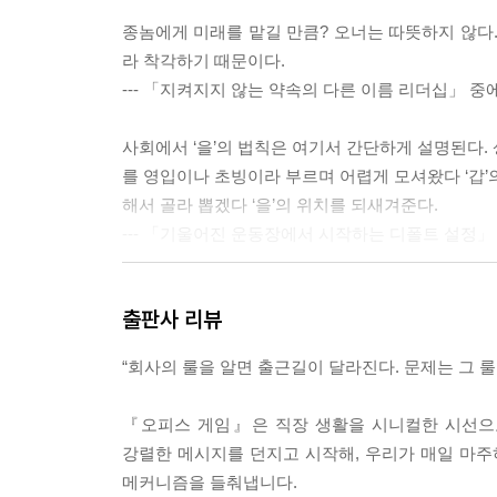
사내에서 입지가 줄어들고 있는 다양한 신호
종놈에게 미래를 맡길 만큼? 오너는 따뜻하지 않다.
"너 나가!" 회사가 사람 짜르는 방법!
라 착각하기 때문이다.
목줄은 회사와 내가 함께 잡고 있는 것
--- 「지켜지지 않는 약속의 다른 이름 리더십」 중
해고에 대처하는 현명한 자세
사회에서 ‘을’의 법칙은 여기서 간단하게 설명된다. 
Chapter 05 대이직의 시대
를 영입이나 초빙이라 부르며 어렵게 모셔왔다 ‘갑’
해서 골라 뽑겠다 ‘을’의 위치를 되새겨준다.
우대와 견제를 동시에 받는 경력사원의 법칙
--- 「기울어진 운동장에서 시작하는 디폴트 설정」
이직하면서 연봉이 팍팍 깎이는 매직
좋소와 괜찮은 중소의 판별법
괜찮다. 오피스 게임은 국영수로 하는 게 아니다. 
출판사 리뷰
--- 「그래! 나 유통기한 다 되가는 계약직이다!」 중에서
에필로그
“회사의 룰을 알면 출근길이 달라진다. 문제는 그 
청년들이 회사의 미래? 오피스 꼰대사
『오피스 게임』은 직장 생활을 시니컬한 시선으로
대퇴사의 시대! 진정한 나를 찾아가는 여정
강렬한 메시지를 던지고 시작해, 우리가 매일 마주
메커니즘을 들춰냅니다.
부록