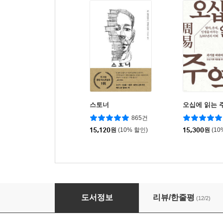
스토너
오십에 읽는 
865건
15,120
원
(10% 할인)
15,300
원
(10
오피스 게임
도서정보
리뷰/한줄평
(12/2)