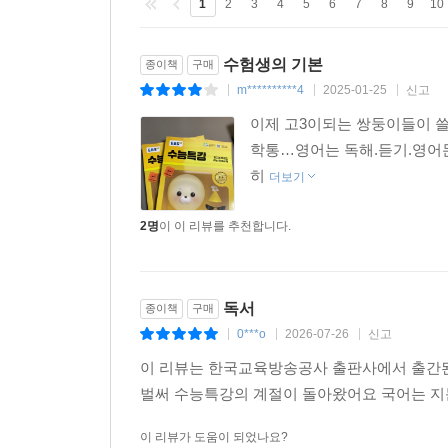
1
2
3
4
5
6
7
8
9
10
수험생의 기본
종이책
구매
m**********4
2025-01-25
신고
|
|
|
이제 고3이되는 쌍둥이들이 쓸
학통…영어는 독해.듣기.영어
히
더보기
2명
이 이 리뷰를 추천합니다.
독서
종이책
구매
0***o
2026-07-26
신고
|
|
|
이 리뷰는 한국교육방송공사 출판사에서 출간된 <
벌써 수능특강의 계절이 돌아왔어요 국어는 
이 리뷰가 도움이 되었나요?