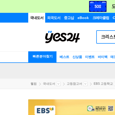
국내도서
외국도서
중고샵
eBook
크레마클럽
C
빠른분야찾기
베스트
신상품
이벤트
바이백
매
웰컴
국내도서
고등참고서
EBS 고등학교