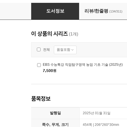
EBS 수능특강 국어영역 독서 (2025년)
도서정보
리뷰/한줄평
(134/311)
이 상품의 시리즈
(1개)
품절포함
전체
EBS 수능특강 직업탐구영역 농업 기초 기술 (2025년)
7,500
원
품목정보
발행일
2025년 01월 31일
쪽수, 무게, 크기
454쪽 | 206*260*30mm