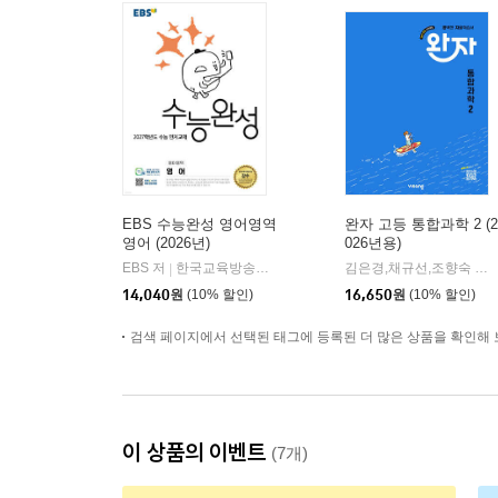
EBS 수능완성 영어영역
완자 고등 통합과학 2 (2
영어 (2026년)
026년용)
EBS 저
한국교육방송공사
김은경,채규선,조향숙 등저
|
14,040
원
(10% 할인)
16,650
원
(10% 할인)
검색 페이지에서 선택된 태그에 등록된 더 많은 상품을 확인해 
이 상품의 이벤트
(7개)