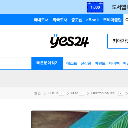
국내도서
외국도서
중고샵
eBook
크레마클럽
C
빠른분야찾기
베스트
신상품
이벤트
바이백
매
웰컴
CD/LP
POP
Electronica/Tec...