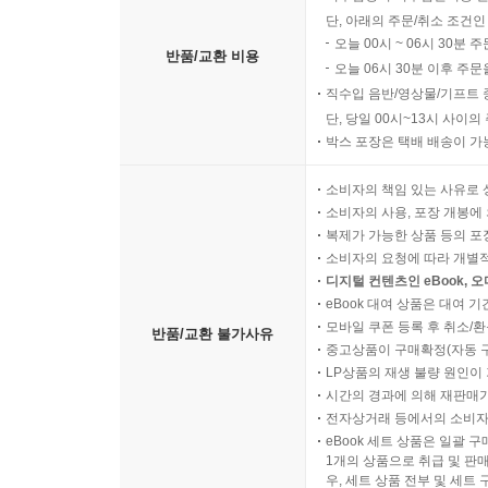
단, 아래의 주문/취소 조건인
오늘 00시 ~ 06시 30분 
반품/교환 비용
오늘 06시 30분 이후 주문
직수입 음반/영상물/기프트 
단, 당일 00시~13시 사이
박스 포장은 택배 배송이 가
소비자의 책임 있는 사유로 
소비자의 사용, 포장 개봉에 
복제가 가능한 상품 등의 포장을 
소비자의 요청에 따라 개별
디지털 컨텐츠인 eBook, 
eBook 대여 상품은 대여 기
모바일 쿠폰 등록 후 취소/환
반품/교환 불가사유
중고상품이 구매확정(자동 
LP상품의 재생 불량 원인이 기
시간의 경과에 의해 재판매가
전자상거래 등에서의 소비자
eBook 세트 상품은 일괄 
1개의 상품으로 취급 및 판매
우, 세트 상품 전부 및 세트