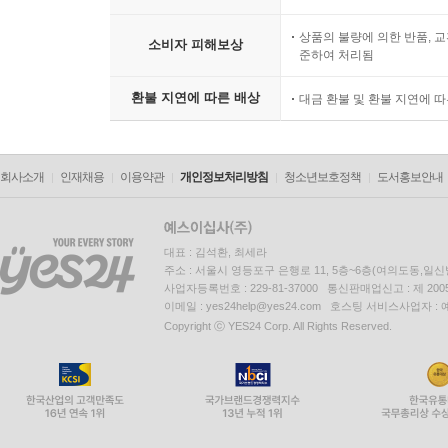
상품의 불량에 의한 반품, 교
소비자 피해보상
준하여 처리됨
환불 지연에 따른 배상
대금 환불 및 환불 지연에 
회사소개
인재채용
이용약관
개인정보처리방침
청소년보호정책
도서홍보안내
대표 : 김석환, 최세라
주소 : 서울시 영등포구 은행로 11, 5층~6층(여의도동,일신
사업자등록번호 : 229-81-37000 통신판매업신고 : 제 200
이메일 : yes24help@yes24.com 호스팅 서비스사업자 :
Copyright ⓒ YES24 Corp. All Rights Reserved.