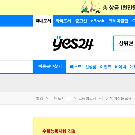
국내도서
외국도서
중고샵
eBook
크레마클럽
C
빠른분야찾기
베스트
신상품
이벤트
바이백
매
웰컴
국내도서
고등참고서
영어전문교재