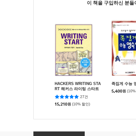
이 책을 구입하신 분
HACKERS WRITING STA
족집게 수능 
RT 해커스 라이팅 스타트
5,400
원
(10%
27건
15,210
원
(10% 할인)