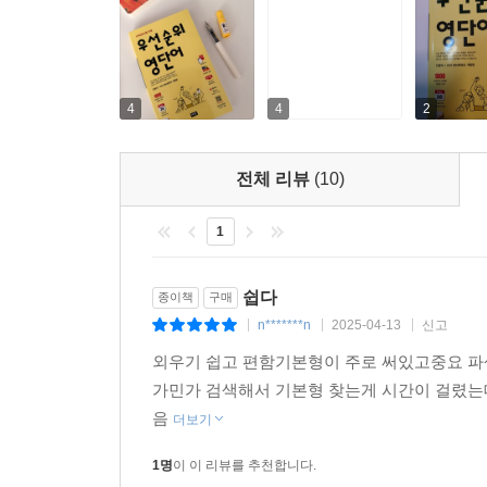
4
4
2
전체 리뷰
(10)
1
쉽다
종이책
구매
n*******n
2025-04-13
신고
|
|
|
외우기 쉽고 편함기본형이 주로 써있고중요 파
가민가 검색해서 기본형 찾는게 시간이 걸렸는
음
더보기
1명
이 이 리뷰를 추천합니다.