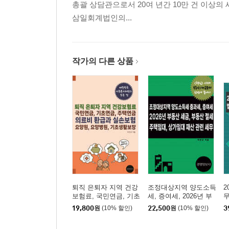
총괄 상담관으로서 20여 년간 10만 건 이상의
- 재무상태표 계정과목
삼일회계법인의...
- 손익계산서 계정과목
[제3부] 지출증빙, 정규영수증 제도
SECTION 01 지출에 대한 증빙, 정규영수증 제도
작가의 다른 상품
- 정규영수증 개요
- 정규영수증 수취대상거래
- 정규영수증 수취대상이 아닌 경우
SECTION 02 세금계산서 등 영수증 관리
- 세금계산서 관리 및 보관 방법
- 면세 계산서 관리 및 보관 방법
- 신용카드매출전표 관리 및 보관 방법
- 현금영수증 관리 및 보관 방법
퇴직 은퇴자 지역 건강
조정대상지역 양도소득
2
- 기타 영수증 관리 및 보관 방법
보험료, 국민연금, 기초
세, 증여세, 2026년 부
무
연금, 주택연금, 의료비
동산 세금, 부동산 절
치
- 사업용계좌(개인사업자 복식부기의무자)
19,800
원
(10% 할인)
22,500
원
(10% 할인)
3
환급과 실손보험, 요양
세, 주택임대, 상가임대
원, 요양병원, 기초생활
재산 관련 세무