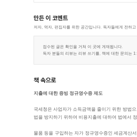
보장
SECTION 03 세무사사무소 장부 대행 및 협조
(1) 부가가치세 신고 서류 제출
만든 이 코멘트
- 매출 관련 서류 제출
- 매입 관련 서류 제출
저자, 역자, 편집자를 위한 공간입니다. 독자들에게 전하고
(2) 소득세?법인세 신고 서류 제출
- 근로소득세, 퇴직소득세 신고 서류 제출
접수된 글은 확인을 거쳐 이 곳에 게재됩니다.
- 소득세 신고 관련 서류 제출
독자 분들의 리뷰는 리뷰 쓰기를, 책에 대한 문의는 1:
[제4부] 소득과 세금, 종합소득세, 지방세
SECTION 01 소득과 세금 및 세금의 종류
책 속으로
- 거주자(개인)의 소득과 세금
- 원천징수제도 및 분리과세
지출에 대한 증빙 정규영수증 제도
- 지방세 및 지방소득세
- 소비 행위에 대하여 부담하는 세금
국세청은 사업자가 소득금액을 줄이기 위한 방법으
- 세금 신고 및 납부일정표
법을 방지하기 위하여 비용지출에 대하여 법에서 정
SECTION 02 개인사업자 종합소득세 신고?납부
물품 등을 구입하는 자가 정규영수증인 세금계산서