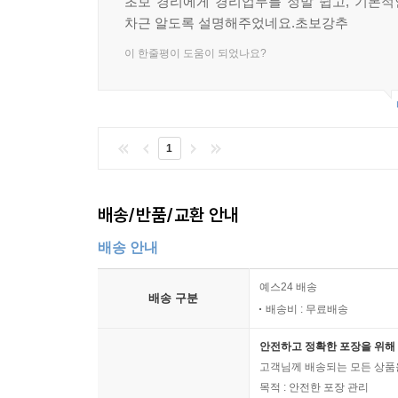
초보 경리에게 경리업무를 정말 쉽고, 기본
- 근로자 4인 이하 개정 전 근로기준법
2. 매입세액을 공제받을 수 있는 승용자동차
차근 알도록 설명해주었네요.초보강추
- 근로기준법 및 고용노동부 지원제도
① 9인승 이상 자동차 및 승합차
이 한줄평이 도움이 되었나요?
② 배기량이 1,000cc 이하의 것으로서 길이가 3.6
SECTION 02 법정 퇴직금 및 실직 근로자 지원
③ 밴차량(운전석 앞자리에만 사람의 탑승이 가능하고
- 퇴직금 계산
④ 2륜자동차 중 총배기량이 125cc 이하인 것
- 근로자 4인 이하 사업장 퇴직금
- 실직근로자 지원제도
1
· 접대비 및 이와 유사한 비용과 관련한 매입세액
접대비 및 이와 유사한 비용의 지출로서 교제비?
SECTION 03 퇴직금 및 퇴직연금제도
공제할 수 없습니다.
배송/반품/교환 안내
- 퇴직연금 도입 배경 및 개요
- 퇴직급여제도의 설정
· 사업자등록을 하기 전의 매입세액
배송 안내
- 퇴직금제도 종류
사업자등록을 신청하기 전의 매입세액은 공제받을 수
- 퇴직금 지급
예스24 배송
한 경우 그 과세기간내 매입세액은 공제받을 수 있
배송 구분
- 퇴직소득세 과세이연
배송비 : 무료배송
근로기준법에서 정하고 있는 임금, 휴가, 연차, 법
안전하고 정확한 포장을 위해 
SECTION 04 4대보험료 납부 및 정산
고객님께 배송되는 모든 상품을
- 4대보험 가입대상 사업장 및 가입신고
- 연장근로수당
목적 : 안전한 포장 관리
- 4대보험 가입신고 및 절차