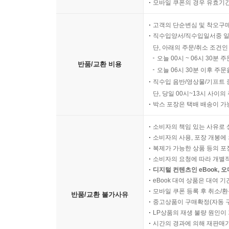
모바일 쿠폰의 경우 유효기간(
고객의 단순변심 및 착오구
직수입양서/직수입일서중 일
단, 아래의 주문/취소 조건인
오늘 00시 ~ 06시 30분 
반품/교환 비용
오늘 06시 30분 이후 주문
직수입 음반/영상물/기프트 
단, 당일 00시~13시 사이
박스 포장은 택배 배송이 가
소비자의 책임 있는 사유로 
소비자의 사용, 포장 개봉에 
복제가 가능한 상품 등의 포장을 
소비자의 요청에 따라 개별
디지털 컨텐츠인 eBook, 
eBook 대여 상품은 대여 기
모바일 쿠폰 등록 후 취소/환
반품/교환 불가사유
중고상품이 구매확정(자동 
LP상품의 재생 불량 원인이 기
시간의 경과에 의해 재판매가