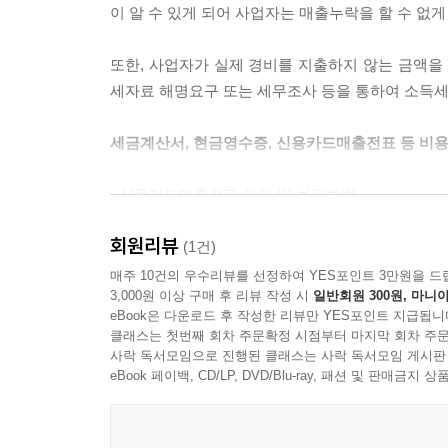
- 사업자의 소득은 어떻게 계산되나요?
이 알 수 있게 되어 사업자는 매출누락을 할 수 없게
- 개인사업자의 총수입금액 및 필요경비
- 개인사업자의 소득공제
또한, 사업자가 실제 경비를 지출하지 않는 금액
- 과세표준 및 산출세액
세자료 해명요구 또는 세무조사 등을 통하여 소득세
- 세액감면 및 세액공제
- 종합소득세 신고 및 신고유형
세금계산서, 현금영수증, 신용카드매출전표 등 비용
[제5부] 원천세 신고 및 납부, 일용근로자
- 신용카드매출전표 관리 및 보관방법
SECTION 01 원천징수 및 원천세 신고 및 납부
- 원천징수제도
회원리뷰
신용카드매출전표 중 매입세액을 공제받는 것(부가가치세 
(1건)
- 근로소득세 등 징수 및 신고?납부
12.31)로 나누어 철합니다. 단. 신용카드매출전표
매주 10건의 우수리뷰를 선정하여 YES포인트 3만원을 드
- 상여금 지급과 원천징수
3,000원 이상 구매 후 리뷰 작성 시
일반회원 300원, 마니아
- 원천세 수정신고 및 관련 가산세
eBook은 다운로드 후 작성한 리뷰만 YES포인트 지급됩니
한편, 매입세액을 공제받지 못하는 신용카드매출전
클래스는 첫번째 회차 주문확정 시점부터 마지막 회차 주문
- 반기(6개월)별 근로소득세 신고 및 납부
기하여도 무방합니다.
사락 독서모임으로 진행된 클래스는 사락 독서모임 게시판
- 연말정산
eBook 페이백, CD/LP, DVD/Blu-ray, 패션 및 판매금
- 퇴직소득세 신고 및 납부
[보충] 종업원 및 가족명의 신용카드를 사용한 경우
- 이자소득세 원천징수
개인사업자가 업무와 관련하여 종업원 명의 또는 
- 기타소득세 원천징수