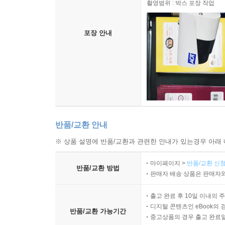
촬영범위 : 박스 포장 작업
- 4대보험료 고지 및 정산 [근로자]
연장근로수당이란 근로자가 근로기준법에 의한 규정
- 신규입사자 4대보험 처리
시간 이후부터 22:00 이전까지의 근무를 말합니다.
포장 안내
- 중도퇴사자 4대보험 처리
- 4대보험과 관련 기타 실무 유의사항
예를 들어 시간 당 임금이 10,000원인 근로자가 
- 두루누리 사회보험 지원제도
른 연장근로가산수당 50%(20,000원)를 추가로 지
SECTION 05 개인기업 사업주 4대보험 가입
[사례] 연장근로수당 계산
- 개인기업 사업주의 4대보험료
- 자영업자의 지역 건강보험료 부과기준
- 통상임금(09;00∼ 18:00) 80,000원(10,000원 × 8시
반품/교환 안내
- 자영업자 본인 고용보험 임의 가입
- 연장근로수당(18:00 ∼ 22:00) 40,000원(10,000원 
※ 상품 설명에 반품/교환과 관련한 안내가 있는경우 아래 
- 자영업자 본인 산재보험 임의가입
- 연장근로가산수당(18:00 ∼ 22:00) 20,000원(40,00
개정 근로기준법에 의하여 1주간의 근로시간을 40
마이페이지 >
반품/교환 신청
반품/교환 방법
SECTION 06 근로장려금 지원제도 등
주40시간근로제 시행일로부터 3년간은 연장근로수당을 가
판매자 배송 상품은 판매자와
- 근로장려금 신청 자격
- 근로장려금 지원금액 및 신청과 환급
--- 본문 중에서
출고 완료 후 10일 이내의 
디지털 콘텐츠인 eBook의 
- 경차 유류 구입에 대한 환급제도
반품/교환 가능기간
중고상품의 경우 출고 완료일