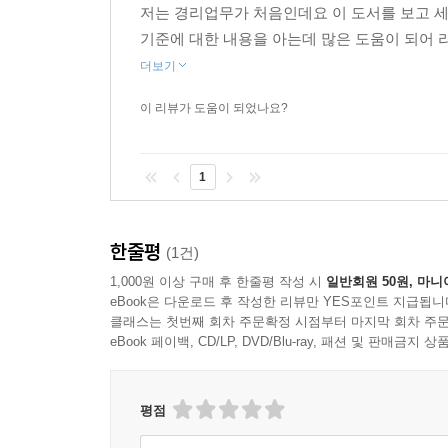
저는 경리업무가 처음인데요 이 도서를 보고 세
- 경감?공제세액
- 종합소득세 신고대상소득
기준에 대한 내용을 아는데 많은 도움이 되어 
- 부가가치세 신고납부 및 신고서 작성 사례
더보기
- 간이과세자 부가가치세 신고 및 납부
· 이자소득 및 배당소득
이자 및 배당소득의 연간 합계액이 2,000만원 이
이 리뷰가 도움이 되었나요?
SECTION 04 세금계산서 작성일자 및 발급일자
2,000만원을 초과하는 경우 종합소득세 신고를 하
- 세금계산서 작성일자
- 세금계산서 발급일자
1
· 사업소득
- 전자세금계산서 발급
사업자는 사업소득에 대하여 장부를 기장하여 소득
- 세금계산서 수정 발급
한줄평
(1건)
· 근로소득
[제7뷰] 세금 납부 및 환급, 세금 절세
1,000원 이상 구매 후 한줄평 작성 시
일반회원 50원, 마니
근로소득만이 있는 경우 연말정산으로 납세의무가 
SECTION 01 세금 미납부가산세, 납부서 작성
eBook은 다운로드 후 작성한 리뷰만 YES포인트 지급됩니
클래스는 첫번째 회차 주문확정 시점부터 마지막 회차 주문
- 세금을 미납한 경우 가산세 및 가산금
· 연금소득
eBook 페이백, CD/LP, DVD/Blu-ray, 패션 및 판매금
- 세금 납부서 작성
연금소득이 1,200만원을 초과할 시 종합소득세신고
SECTION 02 경정청구 및 수정신고
평점
· 기타소득
- 경정청구
달리 분류되지 않는 소득을 기타소득(일시적인 소득)