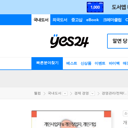
국내도서
외국도서
중고샵
eBook
크레마클럽
C
빠른분야찾기
베스트
신상품
이벤트
바이백
매
웰컴
국내도서
경제 경영
경영관리/전략/...
소
개