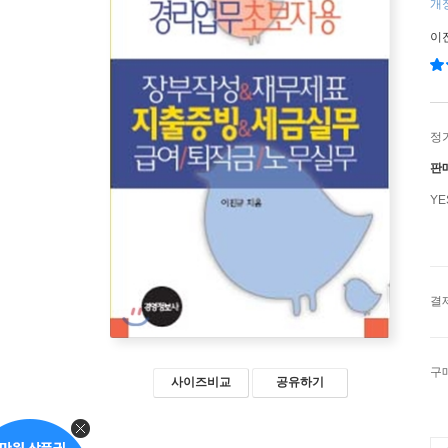
개정
이
정
판
Y
결
구
사이즈비교
공유하기