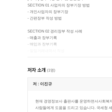
SECTION 01 사업자의 장부기장 방법
- 개인사업자의 장부기장
- 간편장부 작성 방법
SECTION 02 경리장부 작성 사례
- 매출과 장부기록
- 매입과 장부기록
- 일일거래내역서 작성
[제2부] 재무제표 및 계정과목
저자 소개
SECTION 01 재무제표 이해
(1명)
- 재무제표 기초
- 수익과 비용 및 손익계산서
저 :
이진규
- 자산 감소분 및 가치 감소가 예상되는 자산의 비
현재 경영정보사 출판사를 운영하면서사회복지 
SECTION 02 재무상태표 및 손익게산서 계정과목
사람들에게 도움을 드리고 있습니다. 국세청 세
- 계정과목