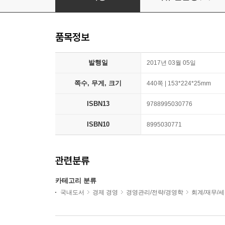
품목정보
발행일
2017년 03월 05일
쪽수, 무게, 크기
440쪽 | 153*224*25mm
ISBN13
9788995030776
ISBN10
8995030771
관련분류
카테고리 분류
국내도서
경제 경영
경영관리/전략/경영학
회계/재무/