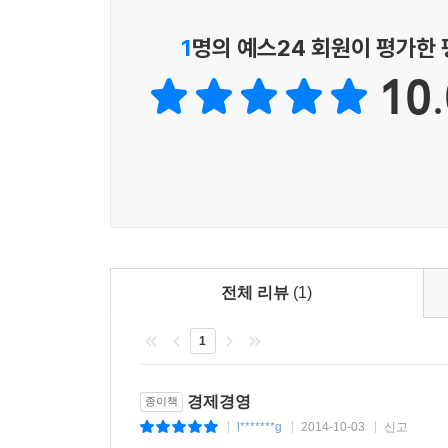
비에 산입할 수 있습니다. 또한 과세사업자로서 불
카드로 사용한 경우 손금산입핳 수 없습니다.
1
명의 예스24 회원이 평가한
SECTION 02 일용근로자 세무실무와 4대보험
- 일용직근로자 및 법정수당 등
10.
소득과 세금 및 세금의 종류
- 일용직근로자 4대보험 가입 및 신고
- 일용직근로자 세무실무
- 거주자(개인)의 소득과 세금
[제6부] 부가가치세
거주자(통상 국내에서 1년 거주하는 자)의 경우 소
SECTION 01 부가가치세 과세사업 및 매출세액
소득은 여러 가지 원인으로 발생하나 대표적 소득은
- 과세사업자 및 면세사업자
- 부가가치세 매출세액 및 매입세액
사업소득이 있는 자는 반드시 사업과 관련하여 얻은 이익
세무서에 종합소득세를 신고 및 납부하여야 합니다
전체 리뷰
(1)
SECTION 02 매입세액공제 및 매입세액불공제
- 세금계산서에 의한 매입세액공제
1
한편, 소득에는 금융기관에 돈을 예치하여 두는 경
- 기타 공제 매입세액공제
기타 달리 분류되지 않는 기타소득(일시적으로 발생
- 매입세액으로 공제받을 수 없는 것
소득과 구분한 다음 합산하여 소득자별로 주소지 
경제경영
종이책
운용으로 발생하는 이자소득 및 배당소득은 사업소
l*******g
2014-10-03
신고
|
|
|
SECTION 03 부가가치세 경감 및 공제세액