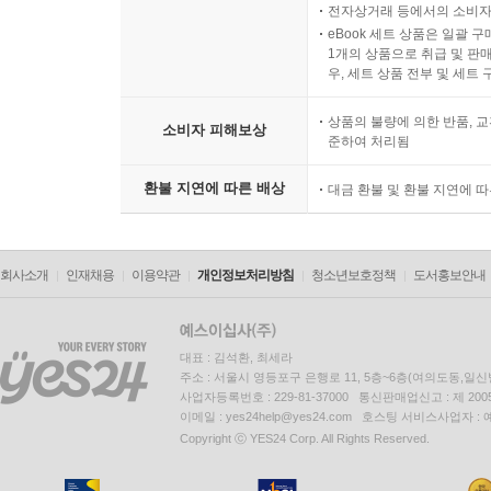
전자상거래 등에서의 소비자
eBook 세트 상품은 일괄 
1개의 상품으로 취급 및 판매
우, 세트 상품 전부 및 세트
상품의 불량에 의한 반품, 교
소비자 피해보상
준하여 처리됨
환불 지연에 따른 배상
대금 환불 및 환불 지연에 
회사소개
인재채용
이용약관
개인정보처리방침
청소년보호정책
도서홍보안내
대표 : 김석환, 최세라
주소 : 서울시 영등포구 은행로 11, 5층~6층(여의도동,일신
사업자등록번호 : 229-81-37000 통신판매업신고 : 제 200
이메일 : yes24help@yes24.com 호스팅 서비스사업자 :
Copyright ⓒ YES24 Corp. All Rights Reserved.