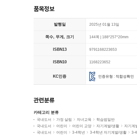
품목정보
발행일
2025년 01월 13일
쪽수, 무게, 크기
144쪽 | 188*257*20mm
ISBN13
9791168223653
ISBN10
1168223652
KC인증
인증유형 : 적합성확인
관련분류
카테고리 분류
국내도서
가정 살림
자녀교육
학습법일반
국내도서
어린이
어린이 교양
자기계발/생활
자기계
국내도서
어린이
3-4학년
3-4학년 자기계발/생활
3