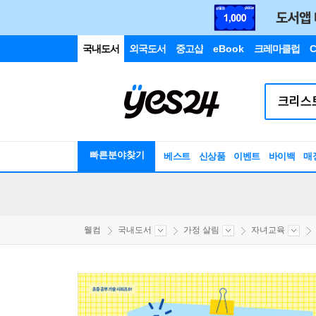
국내도서
외국도서
중고샵
eBook
크레마클럽
C
빠른분야찾기
베스트
신상품
이벤트
바이백
매
웰컴
국내도서
가정 살림
자녀교육