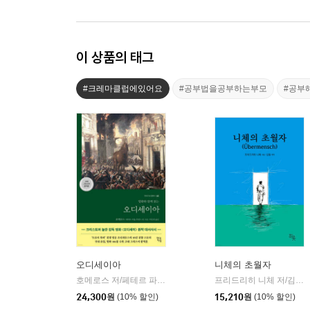
이 상품의 태그
#크레마클럽에있어요
#공부법을공부하는부모
#공부
오디세이아
니체의 초월자
호메로스 저/페테르 파울 루벤스 그림/박문재 역
현대지성
프리드리히 니체 저/김철 편역
|
24,300
원
(10% 할인)
15,210
원
(10% 할인)