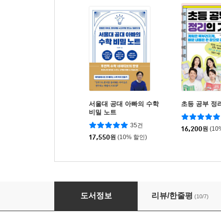
서울대 공대 아빠의 수학
초등 공부 정
비밀 노트
35건
16,200
원
(10
17,550
원
(10% 할인)
초등 노트 정리
도서정보
리뷰/한줄평
(10/7)