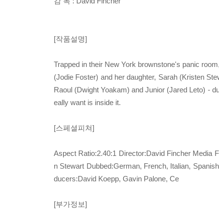
감 독 : David Fincher
[작품설명]
Trapped in their New York brownstone's panic room,
(Jodie Foster) and her daughter, Sarah (Kristen St
Raoul (Dwight Yoakam) and Junior (Jared Leto) - duri
eally want is inside it.
[스페셜피쳐]
Aspect Ratio:2.40:1 Director:David Fincher Media F
n Stewart Dubbed:German, French, Italian, Spanish,
ducers:David Koepp, Gavin Palone, Ce
[부가정보]