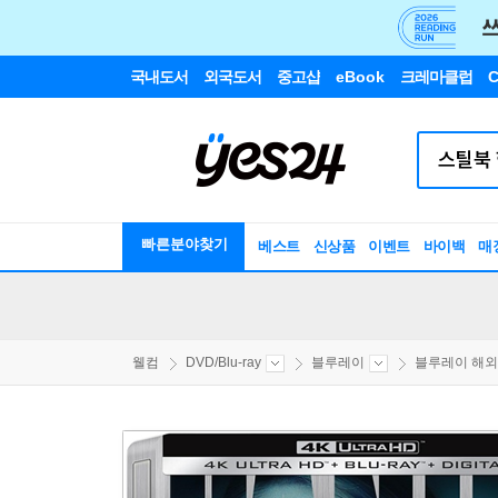
국내도서
외국도서
중고샵
eBook
크레마클럽
C
빠른분야찾기
베스트
신상품
이벤트
바이백
매
웰컴
DVD/Blu-ray
블루레이
블루레이 해외구