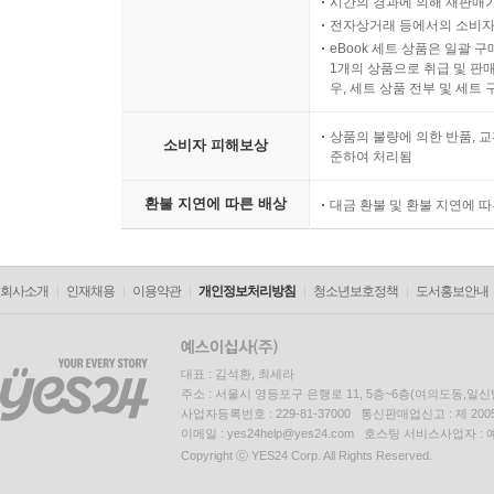
시간의 경과에 의해 재판매가
전자상거래 등에서의 소비자
eBook 세트 상품은 일괄 
1개의 상품으로 취급 및 판매
우, 세트 상품 전부 및 세트
상품의 불량에 의한 반품, 교
소비자 피해보상
준하여 처리됨
환불 지연에 따른 배상
대금 환불 및 환불 지연에 
회사소개
인재채용
이용약관
개인정보처리방침
청소년보호정책
도서홍보안내
대표 : 김석환, 최세라
주소 : 서울시 영등포구 은행로 11, 5층~6층(여의도동,일신
사업자등록번호 : 229-81-37000 통신판매업신고 : 제 200
이메일 : yes24help@yes24.com 호스팅 서비스사업자 :
Copyright ⓒ YES24 Corp. All Rights Reserved.