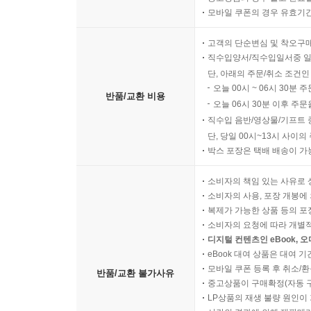
모바일 쿠폰의 경우 유효기간(
고객의 단순변심 및 착오구
직수입양서/직수입일서중 일
단, 아래의 주문/취소 조건인
오늘 00시 ~ 06시 30분 
반품/교환 비용
오늘 06시 30분 이후 주문
직수입 음반/영상물/기프트 
단, 당일 00시~13시 사이
박스 포장은 택배 배송이 가
소비자의 책임 있는 사유로 
소비자의 사용, 포장 개봉에 
복제가 가능한 상품 등의 포장을 
소비자의 요청에 따라 개별
디지털 컨텐츠인 eBook, 
eBook 대여 상품은 대여 기
모바일 쿠폰 등록 후 취소/환
반품/교환 불가사유
중고상품이 구매확정(자동 
LP상품의 재생 불량 원인이 기