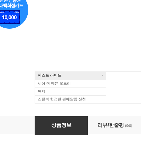
퍼스트 라이드
세상 참 예쁜 오드리
룩백
스틸북 한정판 판매알림 신청
Panic Room (패닉 룸) (2002)(Steelbook)(한글무
상품정보
리뷰/한줄평
(0/0)