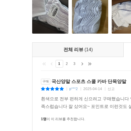
전체 리뷰
(14)
1
2
3
국산양말 스포츠 스쿨 카바 단목양말
구매
p***2
2025-04-14
신고
|
|
|
흰색으로 전부 편하게 신으려고 구매했습니다 
족스럽습니다 잘 샀어요~ 포인트로 이런것도 
1명
이 이 리뷰를 추천합니다.