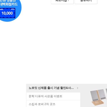
파트너샵
공유하기
노르잇 신제품 출시 기념 할인&사은품 증정!
문학 디퓨저 사은품 이벤트
스킵과 로퍼 2차 굿즈