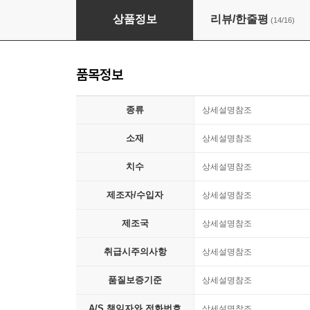
(10켤레 SET) 국산양말 스포츠 스쿨 카바 단목
상품정보
리뷰/한줄평
(14/16)
품목정보
종류
상세설명참조
소재
상세설명참조
치수
상세설명참조
제조자/수입자
상세설명참조
제조국
상세설명참조
취급시주의사항
상세설명참조
품질보증기준
상세설명참조
A/S 책임자와 전화번호
상세설명참조