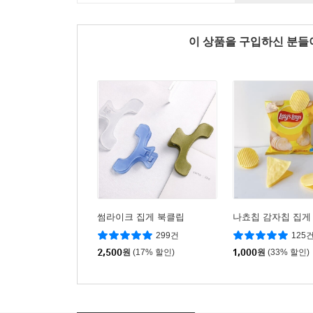
이 상품을 구입하신 분
썸라이크 집게 북클립
나쵸칩 감자칩 집게
299건
125
2,500
원
(17% 할인)
1,000
원
(33% 할인)