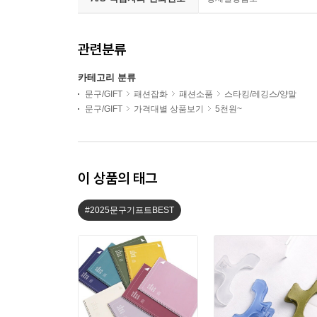
관련분류
카테고리 분류
문구/GIFT
패션잡화
패션소품
스타킹/레깅스/양말
문구/GIFT
가격대별 상품보기
5천원~
이 상품의 태그
#2025문구기프트BEST