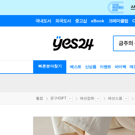
국내도서
외국도서
중고샵
eBook
크레마클럽
C
빠른분야찾기
베스트
신상품
이벤트
바이백
매
웰컴
문구/GIFT
패션잡화
패션소품