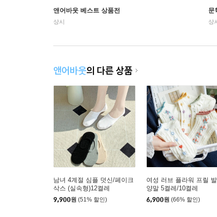
앤어바웃 베스트 상품전
문
상시
상
앤어바웃
의 다른 상품
남녀 4계절 심플 덧신/페이크
여성 러브 플라워 프릴 
삭스 (실속형)12켤레
양말 5켤레/10켤레
9,900
원
(51% 할인)
6,900
원
(66% 할인)