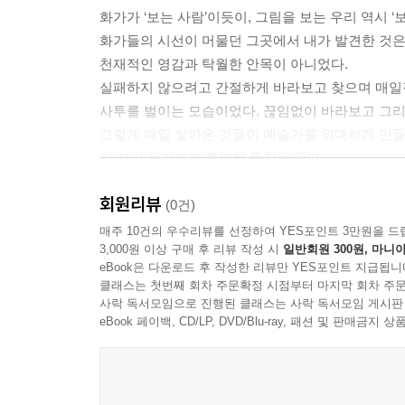
지처럼, 그의 그림은 우리에게 보내는 마음으로 가
화가가 ‘보는 사람’이듯이, 그림을 보는 우리 역시 ‘
---「빈센트 반 고흐_ 불멸을 보는 눈」중에서
화가들의 시선이 머물던 그곳에서 내가 발견한 것
천재적인 영감과 탁월한 안목이 아니었다.
어머니의 조각은 온몸을 밀착하는 행위가 얼마나 인간
실패하지 않으려고 간절하게 바라보고 찾으며 매일
동체를 지키는 신념들이 발생한다는 것을 보여준다
사투를 벌이는 모습이었다. 끊임없이 바라보고 그리
하고 열렬한 감정의 덩어리로 보인다. 조각은 가난
그렇게 매일 쌓아온 것들이 예술가를 위대하게 만들
---「케테 콜비츠_ 가난한 사람들의 피에타」중에
이 점이 우리에게 특별한 통찰을 준다.
치열하게 바라보며 힘껏 살아낸 순간들이 우리를 더
세잔은 예술의 관습에서 이탈하고 규칙을 모조리 어
회원리뷰
(0건)
보아도 화가마다 다르게 본다는 사실은 지당하면서
_‘책을 시작하며’ 중에서
매주 10건의 우수리뷰를 선정하여 YES포인트 3만원을 드
감각한다. 세잔은 자신의 눈, 자신의 감각을 믿으며
3,000원 이상 구매 후 리뷰 작성 시
일반회원 300원, 마니아
게 바라보는 한 세잔의 산은 언제까지나 미완성이며
eBook은 다운로드 후 작성한 리뷰만 YES포인트 지급됩니
예술가는 자신의 사유를 ‘자기만의 언어’로 표현
---「폴 세잔_ 색채로 쌓아 올린 산」중에서
클래스는 첫번째 회차 주문확정 시점부터 마지막 회차 주문
감응하고 마침내 변화한다. 그들이 남긴 작품들이 ‘
사락 독서모임으로 진행된 클래스는 사락 독서모임 게시판
이것은 예술이 가지는 힘이자, 우리가 예술을 바라
eBook 페이백, CD/LP, DVD/Blu-ray, 패션 및 판매금
“나에겐 비밀이 있어. 아주 단순한 비밀이지. 그건 
왕자에게 말했듯이 진정 중요한 것은 눈에 보이지 않
저자는 이 책에서 “본다는 것은 사유하는 것, 세
로 그 몸을 둘러싼 것들과 벌이는 맹렬한 싸움이다.
“대상과 세상을 똑바로, 진실되게 보려고 노력한