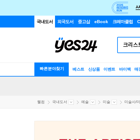
국내도서
외국도서
중고샵
eBook
크레마클럽
C
빠른분야찾기
베스트
신상품
이벤트
바이백
매
웰컴
국내도서
예술
미술
미술사/