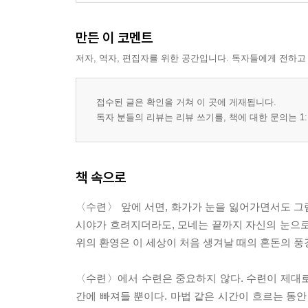
앙투안 드 생텍쥐페리 Antoine de Saint-Exup
만든 이 코멘트
작가의 인생작 『어린 왕자』 자필 원고와 데생
저자, 역자, 편집자를 위한 공간입니다. 독자들에게 전하고
미주
참고 도서 및 자료
접수된 글은 확인을 거쳐 이 곳에 게재됩니다.
독자 분들의 리뷰는 리뷰 쓰기를, 책에 대한 문의는 1:
책 속으로
〈수련〉 앞에 서면, 화가가 눈을 잃어가면서도 그
시야가 흐려지더라도, 모네는 끝까지 자신의 눈으로 
위의 환영은 이 세상이 처음 생겨날 때의 혼돈의 풍경
〈수련〉에서 수련은 중요하지 않다. 수련이 제대로
간에 빠져들 뿐이다. 마법 같은 시간이 흐르는 동안