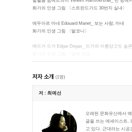
빌헬름 함메르쇠이 Vilhelm Hammershøi_ 빈 
화가의 인생 그림 〈스트란드가드 30번지 실내〉
에두아르 마네 Edouard Manet_ 보는 사람, 마네
화가의 인생 그림 〈발코니〉
에드가 드가 Edgar Degas_ 드가의 아름답고도 
화가의 인생 그림 〈발레 연습〉
에드바르 뭉크 Edvard Munch_ 나는 느끼며 아
저자 소개
화가의 인생 그림 〈키스〉
(1명)
빈센트 반 고흐 Vincent van Gogh_ 불멸을 보는 눈
저 :
최예선
화가의 인생 그림 〈해바라기〉
오래된 문화유산에서 예
케테 콜비츠 Kahe Kollwitz_ 가난한 사람들의 피에
글을 쓰는 에세이스트. 
화가의 인생 그림 〈죽은 아이를 안고 있는 여인〉
고 있다. 근대라는 시공