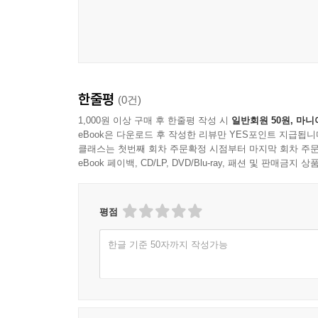
집요하게 자신의 세계를 펼쳐놓은 그 시간, 그곳으로
---「앙투안 드 생텍쥐페리_ 그림은 어떻게 우리에게 오
하여, 작가는 “자연과 밀접하게 연결되는 것 외엔 
뒤섞여 있는 물 위의 환영에서 나름의 질서를 찾아
실내 정경 그림에서 시적인 고독과 찰나의 아름다
한줄평
(0건)
그림에서 “한 인간이 예술로 존재하려는 강렬한 
손자까지 잃는 비극 속에서도 예술로 대중이 겪는 고
1,000원 이상 구매 후 한줄평 작성 시
일반회원 50원, 마니
eBook은 다운로드 후 작성한 리뷰만 YES포인트 지급됩니
예술이 된 수많은 어머니를 떠올린다.
클래스는 첫번째 회차 주문확정 시점부터 마지막 회차 주문
eBook 페이백, CD/LP, DVD/Blu-ray, 패션 및 판매금
저자는 화가의 시선을 좇는 데 그치지 않고 직접 화
작가가 풀어놓는 농밀한 그림 이야기를 좇다 보면
응시하는 일이라는 것을 깨닫는다. ‘보는 행위’는 
평점
한글 기준 50자까지 작성가능
화가들의 인생작으로 마주하는
그림이 우리에게 오는 순간!
추앙받는 위대한 그림들이 대부분 작품이 그려진