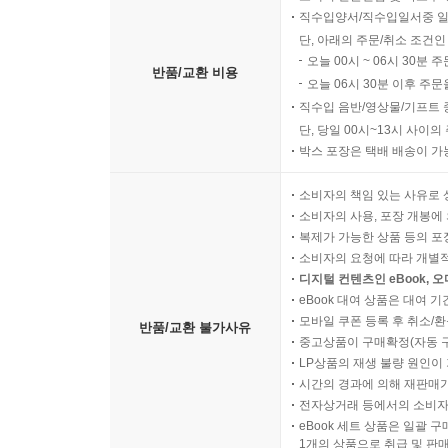
직수입양서/직수입일서중 일
단, 아래의 주문/취소 조건인
오늘 00시 ~ 06시 30분 
반품/교환 비용
오늘 06시 30분 이후 주문
직수입 음반/영상물/기프트 
단, 당일 00시~13시 사이
박스 포장은 택배 배송이 가
소비자의 책임 있는 사유로 
소비자의 사용, 포장 개봉에 
복제가 가능한 상품 등의 포장을 
소비자의 요청에 따라 개별
디지털 컨텐츠인 eBook, 
eBook 대여 상품은 대여 기
모바일 쿠폰 등록 후 취소/환
반품/교환 불가사유
중고상품이 구매확정(자동 
LP상품의 재생 불량 원인이 기
시간의 경과에 의해 재판매가
전자상거래 등에서의 소비자
eBook 세트 상품은 일괄 
1개의 상품으로 취급 및 판매