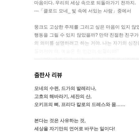
마음이다. 우리의 세상 속으로 되돌아가기 전까지.
---「클로드 모네_ 빛 속에 서있는 사람」중에서
뭉크도 고상한 주제를 그리고 싶은 마음이 있지 않았
행동을 그릴 수 있지 않았을까? 만약 친절한 친구가
의 의미를 설명하려고 하는 거야. 나는 자기의 심장
들어져야 해. 예술은 한 인간의 심혈이야!”
---「에드바르 뭉크_ 나는 느끼며 아파하고 사랑
출판사 리뷰
뭉크를 심리적으로 괴롭힌 것은 사랑의 고통이 아
지 않는, 왔다가도 금방 사라지는 예술의 성취감을
모네의 수련, 드가의 발레리나,
비추어보면, 예술가란 보이지 않는 것들 속에서 불
고흐의 해바라기, 세잔의 산,
---「에드바르 뭉크_ 나는 느끼며 아파하고 사랑
오키프의 뼈, 프리다 칼로의 드레스와 몸……
책들, 촛불들, 별이 반짝이는 눈을 가진 초상화들,
본다는 것은 사유하는 것,
소한 것들을 어루만지듯이 다정하게 포착하고 눈부
세상을 자기만의 언어로 바꾸는 일이다!
은 너무도 많은 영감으로 가득해서 마음을 울컥하게 