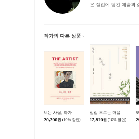
은 절집에 담긴 예술과 
폴 세잔 Paul Ceanne_ 색채로 쌓아 올린 산
화가의 인생 그림 〈생트 빅투아르 산〉
프리다 칼로 Frida Kahlo_ 드레스로 감싼 상처투성
작가의 다른 상품
화가의 인생 그림 〈멕시코와 미국의 국경에 서있
그랜트 우드 Grant Wood_ 아메리칸 드림이라는 허
화가의 인생 그림 〈미국식 고딕〉
조지아 오키프 Georgia O’Keeffe_ 동물의 뼈를 들
화가의 인생 그림 〈멀고도 가까운 곳에서〉
에곤 실레 Egon Schiele_ 서로를 뜨겁게 끌어안은
화가의 인생 그림 〈죽음과 소녀〉
보는 사람, 화가
절집 오르는 마음
모
20,700
원
(10% 할인)
17,820
원
(10% 할인)
2
프란시스코 데 고야 Francisco de Goya_ 어둠
화가의 인생 그림 〈마녀들의 회합〉