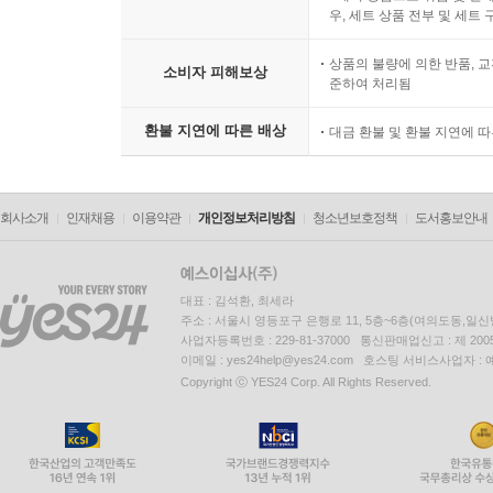
우, 세트 상품 전부 및 세트
상품의 불량에 의한 반품, 교
소비자 피해보상
준하여 처리됨
환불 지연에 따른 배상
대금 환불 및 환불 지연에 
회사소개
인재채용
이용약관
개인정보처리방침
청소년보호정책
도서홍보안내
대표 : 김석환, 최세라
주소 : 서울시 영등포구 은행로 11, 5층~6층(여의도동,일신
사업자등록번호 : 229-81-37000 통신판매업신고 : 제 200
이메일 : yes24help@yes24.com 호스팅 서비스사업자 :
Copyright ⓒ YES24 Corp. All Rights Reserved.