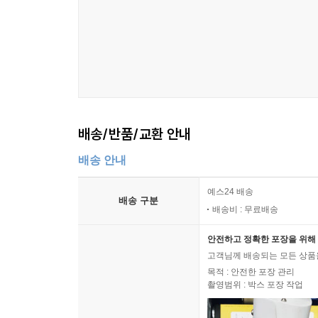
아는가? 살아있을 당시 단 한 점의 그림밖에 팔지
콜비츠 역시 냉전 시대에 서독과 동독에서 완전히
보내야 했다. 그렇게 예술가의 품을 떠난 작품들
예술을 바라보는 사람들에게 ‘발견’되었다.
프란시스코 데 고야가 한 농가 주택의 벽지 위에 그
추진한 데를랑제 남작 덕분에 지금까지 보존될 수 
배송/반품/교환 안내
우리에게 올 수 있었다.
배송 안내
이 책이 더욱 특별한 점은 위대한 예술 작품들이 우
할 것들을 어떻게든 지켜오는 그 마음이, 어떻게든
예스24 배송
배송 구분
상기시킨다는 점이다. 그러므로 모든 그림은, 그리
배송비 : 무료배송
안전하고 정확한 포장을 위해 
고객님께 배송되는 모든 상품을
목적 : 안전한 포장 관리
촬영범위 : 박스 포장 작업