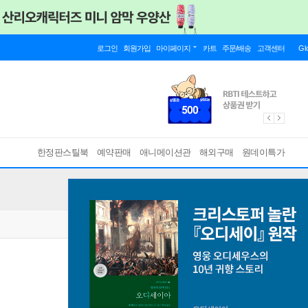
로그인
회원가입
마이페이지
카트
주문/배송
고객센터
Gl
한정판스틸북
예약판매
애니메이션관
해외구매
원데이특가