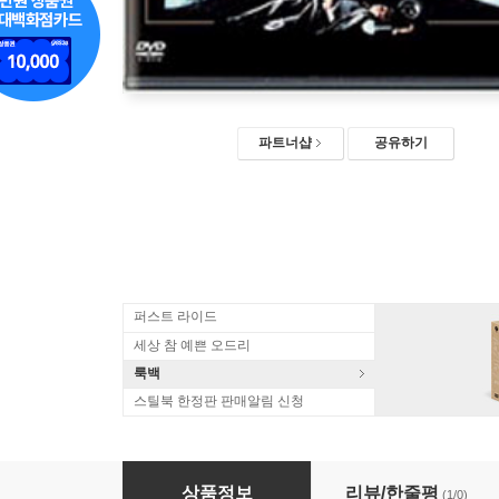
파트너샵
공유하기
퍼스트 라이드
세상 참 예쁜 오드리
룩백
스틸북 한정판 판매알림 신청
좋은 친구들 SE (2Disc)
상품정보
리뷰/한줄평
(1/0)