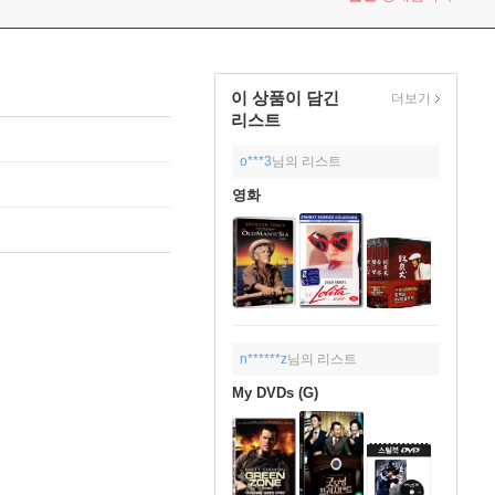
이 상품이 담긴
더보기
리스트
o***3
님의 리스트
영화
n******z
님의 리스트
My DVDs (G)