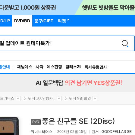
D/LP
DVD/BD
문구
/GIFT
티켓
장안내
채널예스
사락
예스펀딩
클래스24
독서유형검사
RBTI Lab
독서유형검사
AI 일문백답
의견 남기면 YES상품권!
 브라더스
워너 1009 행사...
워너 9월 할인
좋은 친구들 SE (2Disc)
DVD
워너브러더스
2008년 02월 15일
원서 :
GOODFELLAS SE