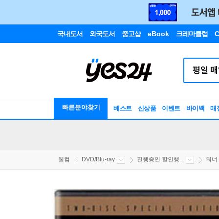
국내도서
외국도서
중고샵
eBook
크레마클럽
C
빠른분야찾기
베스트
신상품
이벤트
바이백
매
웰컴
DVD/Blu-ray
진행중인 할인행...
워너