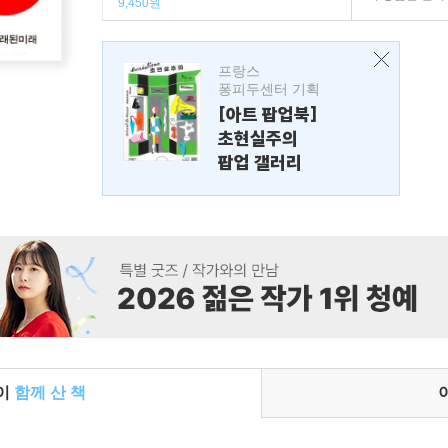
9,450원
프랑스
퐁피두센터 기획
[아트 팝업북]
초현실주의
팝업 갤러리
들이
함께 산 책