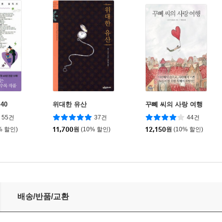
40
위대한 유산
꾸뻬 씨의 사랑 여행
55건
37건
44건
% 할인)
11,700
원
(10% 할인)
12,150
원
(10% 할인)
배송/반품/교환