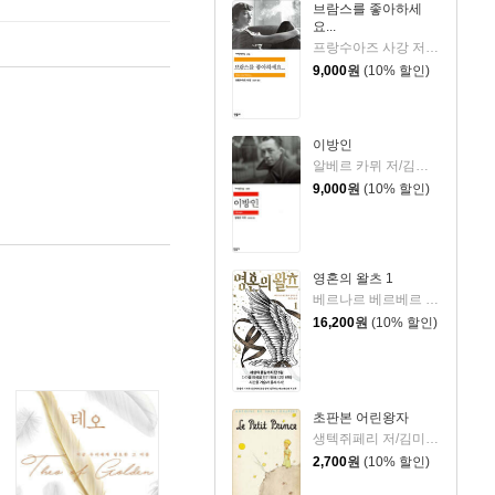
브람스를 좋아하세
요...
프랑수아즈 사강 저/김남주 역
9,000
원
(10% 할인)
이방인
알베르 카뮈 저/김화영 역
9,000
원
(10% 할인)
영혼의 왈츠 1
베르나르 베르베르 저/전미연 역
16,200
원
(10% 할인)
초판본 어린왕자
생텍쥐페리 저/김미정 역
2,700
원
(10% 할인)