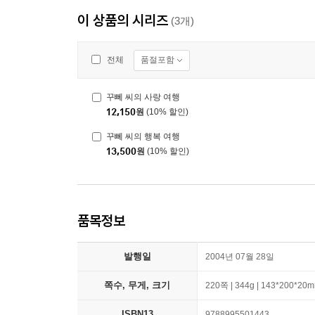
이 상품의 시리즈
(3개)
품절포함
전체
꾸뻬 씨의 사랑 여행
12,150
원
(10% 할인)
꾸뻬 씨의 행복 여행
13,500
원
(10% 할인)
품목정보
발행일
2004년 07월 28일
쪽수, 무게, 크기
220쪽 | 344g | 143*200*20
ISBN13
9788995501443