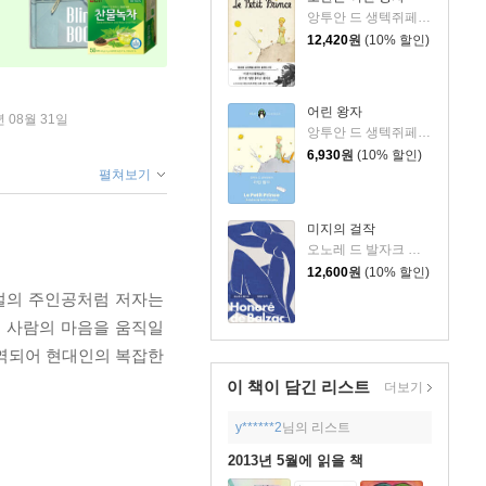
앙투안 드 생텍쥐페리 저/김미정 역
12,420
원
(10% 할인)
어린 왕자
년 08월 31일
앙투안 드 생텍쥐페리 저/김미정 역
6,930
원
(10% 할인)
펼쳐보기
미지의 걸작
오노레 드 발자크 저/박명숙 역
12,600
원
(10% 할인)
소설의 주인공처럼 저자는
더 사람의 마음을 움직일
번역되어 현대인의 복잡한
이 책이 담긴
리스트
더보기
y******2
님의 리스트
2013년 5월에 읽을 책