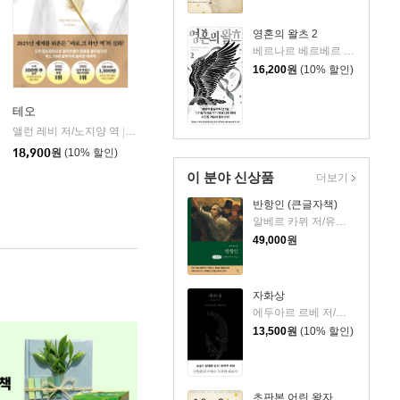
영혼의 왈츠 2
베르나르 베르베르 저/전미연 역
16,200
원
(10% 할인)
테오
앨런 레비 저/노지양 역
오팬하우스
|
18,900
원
(10% 할인)
이 분야 신상품
더보기
반항인 (큰글자책)
알베르 카뮈 저/유기환 역
49,000
원
자화상
에두아르 르베 저/정영문 역
13,500
원
(10% 할인)
초판본 어린 왕자