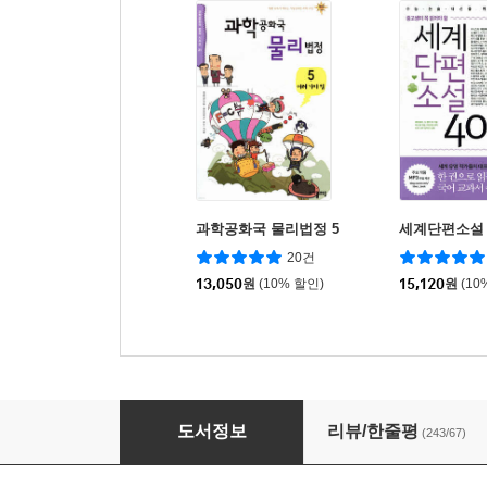
과학공화국 물리법정 5
세계단편소설 
20건
13,050
원
(10% 할인)
15,120
원
(10
꾸뻬 씨의 행복 여행
도서정보
리뷰/한줄평
(243/67)