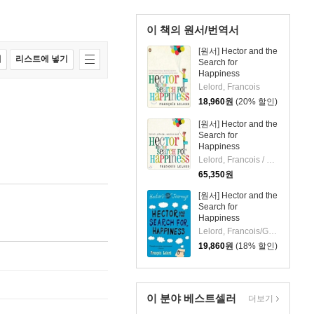
이 책의 원서/번역서
[원서] Hector and the
매
리스트에 넣기
Search for
Happiness
Lelord, Francois
18,960
원
(20% 할인)
[원서] Hector and the
Search for
Happiness
Lelord, Francois / Clamp, James / Garcia, Lorenza
65,350
원
[원서] Hector and the
Search for
Happiness
Lelord, Francois/Garcia, Lorenza(TRN)
19,860
원
(18% 할인)
이 분야 베스트셀러
더보기