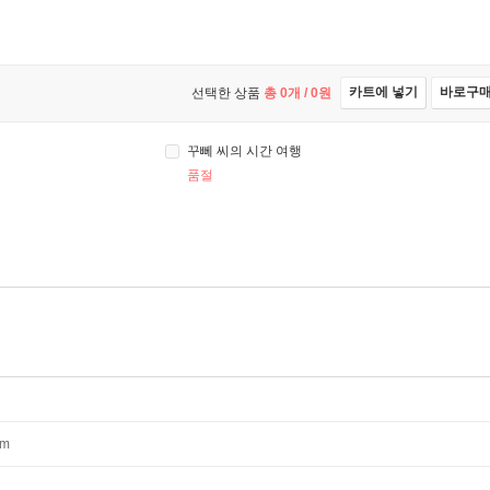
카트에 넣기
바로구
선택한 상품
총
0
개 /
0
원
꾸뻬 씨의 시간 여행
품절
mm