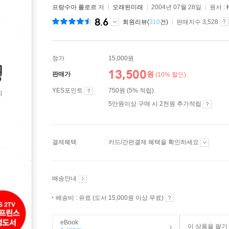
프랑수아 를로르
저
오래된미래
2004년 07월 28일
원서 :
8.6
회원리뷰(
310
건)
판매지수 3,528
정가
15,000원
13,500
원
판매가
(10% 할인)
YES포인트
750원 (5% 적립)
5만원이상 구매 시 2천원 추가적립
결제혜택
카드/간편결제 혜택을 확인하세요
배송안내
배송비 : 유료 (도서 15,000원 이상 무료)
eBook
이 상품을 팔기