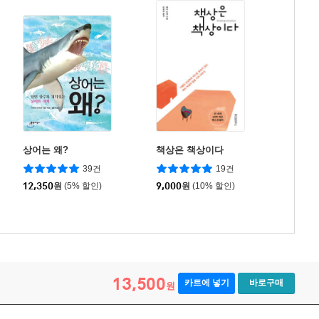
상어는 왜?
책상은 책상이다
39건
19건
12,350
원
(5% 할인)
9,000
원
(10% 할인)
13,500
카트에 넣기
바로구매
원