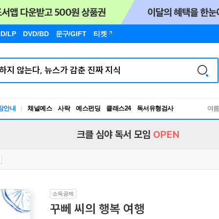
D/LP
DVD/BD
문구
/GIFT
티켓
장안내
채널예스
사락
예스펀딩
클래스24
독서유형검사
여
RBTI Lab
독서유형검사
크클 심야 독서 모임
OPEN
소득공제
꾸뻬 씨의 행복 여행