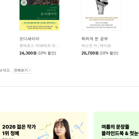
오디세이아
독하게 돈 공부
willbook)
호메로스 저/페테르 파울 루벤스 그림/박문재 역
박소연 저
현대지성
메이븐
|
|
24,300
원
(10% 할인)
20,700
원
(10% 할인)
보세요.
전체보기