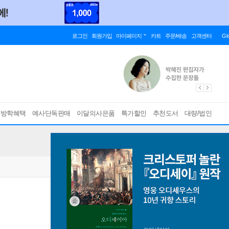
로그인
회원가입
마이페이지
카트
주문/배송
고객센터
Gl
름방학혜택
예사단독판매
이달의사은품
특가할인
추천도서
대량/법인