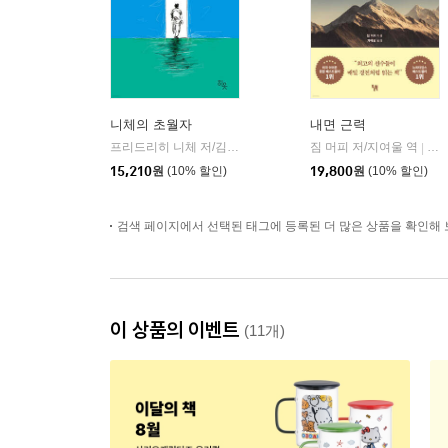
니체의 초월자
내면 근력
프리드리히 니체 저/김철 편역
히읏
짐 머피 저/지여울 역
윌북(
|
|
15,210
원
(10% 할인)
19,800
원
(10% 할인)
검색 페이지에서 선택된 태그에 등록된 더 많은 상품을 확인해 
이 상품의 이벤트
(11개)