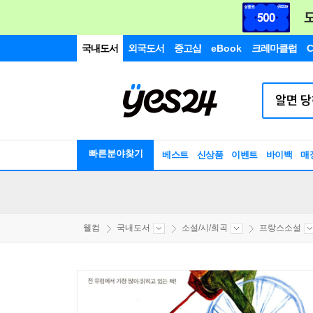
국내도서
외국도서
중고샵
eBook
크레마클럽
C
빠른분야찾기
베스트
신상품
이벤트
바이백
매
웰컴
국내도서
소설/시/희곡
프랑스소설