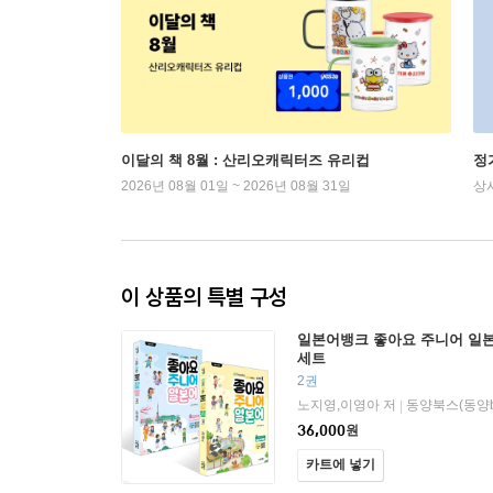
이달의 책 8월 : 산리오캐릭터즈 유리컵
정
2026년 08월 01일 ~ 2026년 08월 31일
상
이 상품의 특별 구성
일본어뱅크 좋아요 주니어 일본어
세트
2권
노지영,이영아 저
동양북스(동양bo
|
36,000
원
카트에 넣기