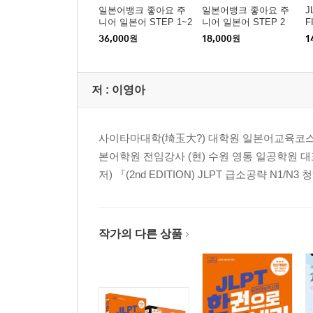
일본어뱅크 좋아요 주
일본어뱅크 좋아요 주
J
니어 일본어 STEP 1~2
니어 일본어 STEP 2
F
권 세트
36,000
원
18,000
원
1
저 :
이영아
사이타마대학(埼玉大?) 대학원 일본어교육코스 석
본어학원 전임강사 (현) 수원 영통 일공학원 대표강사 
저) 『(2nd EDITION) JLPT 급소공략 N1/N
작가의 다른 상품