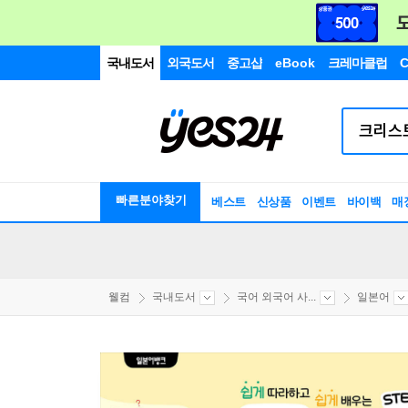
국내도서
외국도서
중고샵
eBook
크레마클럽
C
빠른분야찾기
베스트
신상품
이벤트
바이백
매
웰컴
국내도서
국어 외국어 사...
일본어