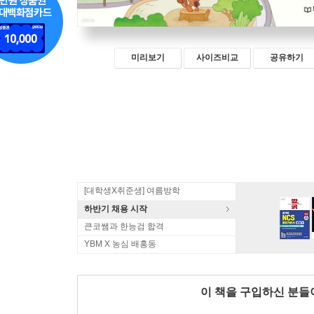
미리보기
사이즈비교
공유하기
[대학생X취준생] 여름방학
하반기 채용 시작
큰코쌤과 한능검 합격
YBM X 농심 배홍동
이 책을 구입하신 분