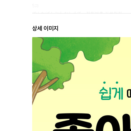
5과
でんわばんごう おしえて。전화번호 가르쳐줘.
상세 이미지
6과
いま、なんじ？ 지금, 몇 시야?
7과
きょうは なんようび？ 오늘은 무슨 요일이야?
8과
ぱんだ、かわいい。판다 귀여워.
9과
たべものは なにが すき？ 음식은 뭘 좋아해?
10과
どっちが おもしろい？ 어느 쪽이 재미있어?