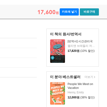
17,600
카트에 넣기
바로구매
원
이 책의 원서/번역서
[번역서] 시간관리국
캘리앤 브래들리 저/장성주 역
17,820
원
(10% 할인)
이 분야 베스트셀러
더보기
People We Meet on
Vacation
Henry, Emily
12,000
원
(38% 할인)