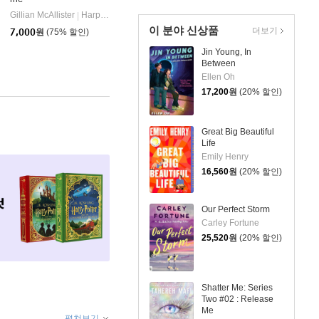
Gillian McAllister
HarperCollins
|
이 분야 신상품
더보기
7,000
원
(75% 할인)
Jin Young, In
Between
Ellen Oh
17,200
원
(20% 할인)
Great Big Beautiful
Life
Emily Henry
16,560
원
(20% 할인)
Our Perfect Storm
Carley Fortune
25,520
원
(20% 할인)
Shatter Me: Series
Two #02 : Release
Me
펼쳐보기