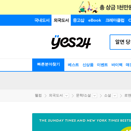
국내도서
외국도서
중고샵
eBook
크레마클럽
C
빠른분야찾기
베스트
신상품
이벤트
바이백
매
웰컴
외국도서
문학/소설
소설
로맨