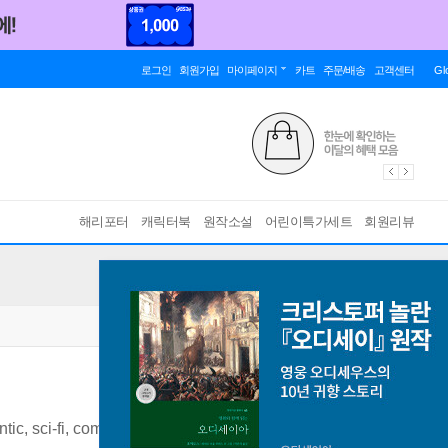
로그인
회원가입
마이페이지
카트
주문/배송
고객센터
Gl
해리포터
캐릭터북
원작소설
어린이특가세트
회원리뷰
ic, sci-fi, comedic, literary, genre-defying bestseller
[