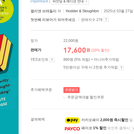
Paperback ]
바인딩 & 에디션 안내
캘리앤 브래들리
저
Hodder & Stoughton
2025년 03월 27일
첫번째 리뷰어가 되어주세요.
판매지수 276
정가
22,000원
17,600
원
판매가
(20% 할인)
YES포인트
880원 (5% 적립) + 마니아추가적립
5만원이상 구매 시 2천원 추가적립
추가혜택쿠폰
쿠폰받기
주문금액대별 할인쿠폰
결제혜택
카카오페이
2,000원 즉시할인
일
페이코
1% 할인
포인트 결제시