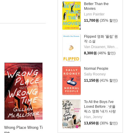
Better Than the
Movies
Lynn Painter
11,700
원
(35% 할인)
Flipped 영화 '플립' 원
작 소설
Van Draanen, Wendelin
8,300
원
(46% 할인)
Normal People
Sally Rooney
11,150
원
(41% 할인)
To All the Boys I've
Loved Before : 넷플
릭스 영화 '내가 사랑
했던 모든 남자들에
Han, Jenny
게' 원작소설
13,650
원
(30% 할인)
Wrong Place Wrong Ti
me