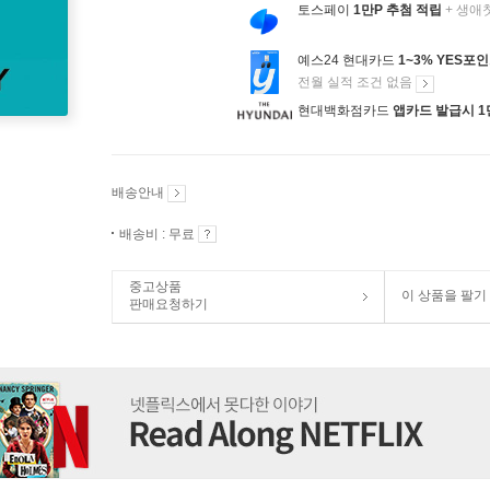
토스페이
1만P 추첨 적립
+ 생애
예스24 현대카드
1~3% YES포
전월 실적 조건 없음
현대백화점카드
앱카드 발급시 1
배송안내
배송비 : 무료
중고상품
이 상품을 팔기
판매요청하기