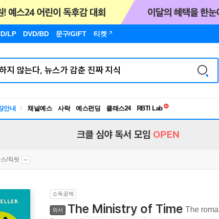
D/LP
DVD/BD
문구
/GIFT
티켓
독서유형검사
RBTI Lab
장안내
채널예스
사락
예스펀딩
클래스24
독서유형검사
크클 심야 독서 모임
OPEN
스/칙릿
소득공제
The Ministry of Time
The romant
외서