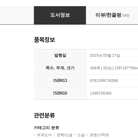
The Ministry of Time
도서정보
리뷰/한줄평
(0/0)
품목정보
발행일
2025년 03월 27일
쪽수, 무게, 크기
368쪽 | 322g | 128*197*30
ISBN13
9781399726368
ISBN10
1399726366
관련분류
카테고리 분류
외국도서
문학/소설
소설
로맨스/칙릿