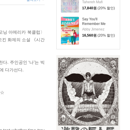
Tahereh Mafi
17,840
원
(20% 할인)
Say You'll
Remember Me
Abby Jimenez
굿모닝 아메리카 북클럽〉
16,560
원
(20% 할인)
으킨 화제의 소설 《시간
다. 주인공인 ‘나’는 빅
에 다가선다.
d ☆