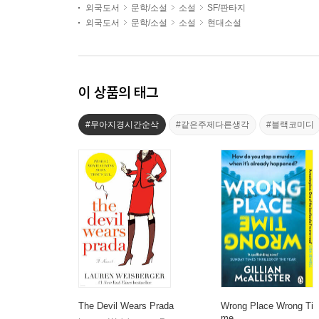
외국도서
문학/소설
소설
SF/판타지
외국도서
문학/소설
소설
현대소설
이 상품의 태그
#무아지경시간순삭
#같은주제다른생각
#블랙코미디
The Devil Wears Prada
Wrong Place Wrong Ti
me