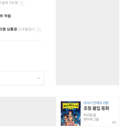
첫결제 3천원
인트 적립
만원 상품권
신규발급시
AD