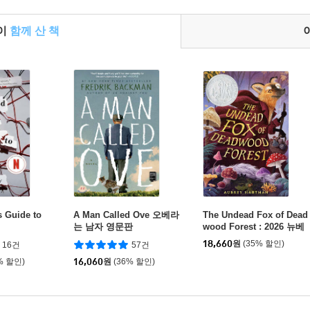
들이
함께 산 책
s Guide to
A Man Called Ove 오베라
The Undead Fox of Dead
는 남자 영문판
wood Forest : 2026 뉴베
리 아너
18,660
원
(35% 할인)
16건
57건
% 할인)
16,060
원
(36% 할인)