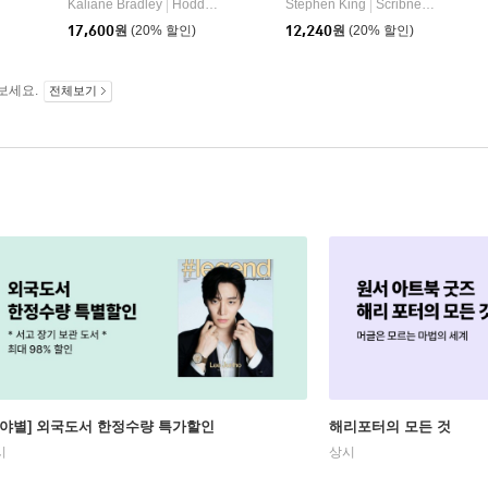
Kaliane Bradley
Hodder & Stoughton
Stephen King
Scribner Book Company
|
|
17,600
원
(20% 할인)
12,240
원
(20% 할인)
보세요.
전체보기
분야별] 외국도서 한정수량 특가할인
해리포터의 모든 것
시
상시