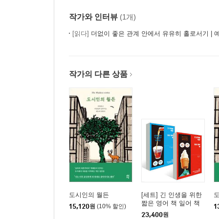
작가와 인터뷰
(1개)
[읽다]
더없이 좋은 관계 안에서 유유히 홀로서기 | 예
작가의 다른 상품
도시인의 월든
[세트] 긴 인생을 위한
짧은 영어 책 일어 책
15,120
원
(10% 할인)
1
23,400
원