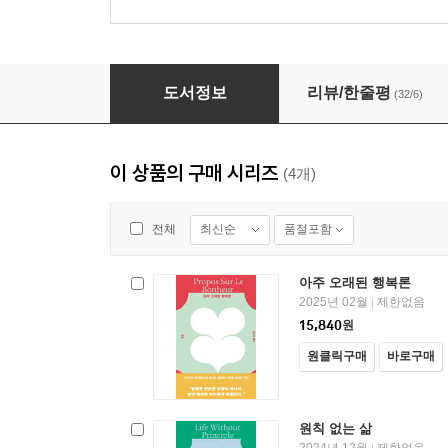
원칙 없는 삶
도서정보
리뷰/한줄평
(32/6)
이 상품의 구매 시리즈
(4개)
최신순
품절포함
전체
아주 오래된 행복론
2025년 02월
제한없음
|
15,840
원
원클릭구매
바로구매
원칙 없는 삶