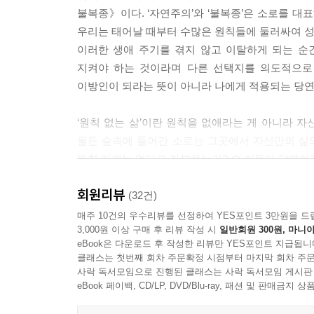
불복종》이다. ‘자연주의’와 ‘불복종’은 소로를 대
우리는 태어날 때부터 수많은 원칙들에 둘러싸여 성장
이러한 생애 주기를 겪지 않고 이탈하게 되는 순
지켜야 하는 것이라며 다른 선택지를 의도적으로 
이방인이 되라는 뜻이 아니라 나에게 적용되는 당연
‘원칙 없는 삶’이란 원칙을 없애라는 게 아니라 
월든 숲속에 들어간 소로는 그곳에서 자신만의 삶
원칙 따위는 없다고 자부하는가? 숨 쉬듯이 당연하
구속하는 타인이 만든 원칙을 벗어 던질 필요가 있
회원리뷰
주는 용기일 것이다.
(32건)
매주 10건의 우수리뷰를 선정하여 YES포인트 3만원을 드
3,000원 이상 구매 후 리뷰 작성 시
일반회원 300원, 마니아
“나는 번잡한 원칙에 들어간 것과 똑같은 이유로 그
eBook은 다운로드 후 작성한 리뷰만 YES포인트 지급됩니
클래스는 첫번째 회차 주문확정 시점부터 마지막 회차 주문
소유를 지향하는 삶에서 존재를 중심으로 하는 삶
사락 독서모임으로 진행된 클래스는 사락 독서모임 게시판
eBook 페이백, CD/LP, DVD/Blu-ray, 패션 및 판매금
소로는 하버드 졸업과 지역 선생님이라는 명망 