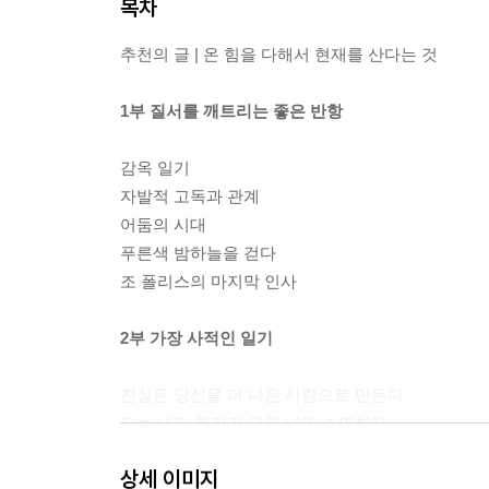
목차
추천의 글 | 온 힘을 다해서 현재를 산다는 것
1부 질서를 깨트리는 좋은 반항
감옥 일기
자발적 고독과 관계
어둠의 시대
푸른색 밤하늘을 걷다
조 폴리스의 마지막 인사
2부 가장 사적인 일기
진실은 당신을 더 나은 사람으로 만든다
오늘 내가 휘갈긴 글은 내일 소멸한다
침묵은 변치 않는 영원한 피난처
상세 이미지
용감한 사람의 나약함