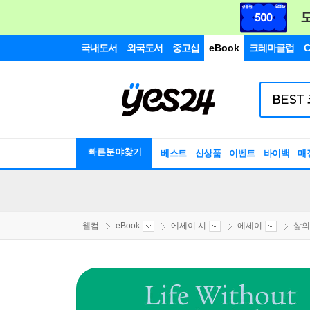
국내도서
외국도서
중고샵
eBook
크레마클럽
C
빠른분야찾기
베스트
신상품
이벤트
바이백
매
웰컴
eBook
에세이 시
에세이
삶의 