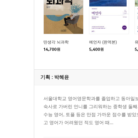
딴생각 뇌과학
예언자 (완역본)
유
14,700
원
5,400
원
5
기획 :
박혜윤
서울대학교 영어영문학과를 졸업하고 동아일보 
숙사로 가버린 언니를 그리워하는 중학생 둘째와
수능 영어, 토플 등은 만점 가까운 점수를 받
고 영어가 어려웠던 적도 영어 때...