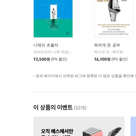
니체의 초월자
독하게 돈 공부
프리드리히 니체 저/김철 편역
히읏
박소연 저
메이븐
|
|
12,500
원
(0% 할인)
16,100
원
(0% 할인)
검색 페이지에서 선택된 태그에 등록된 더 많은 상품을 확인해 
이 상품의 이벤트
(12개)