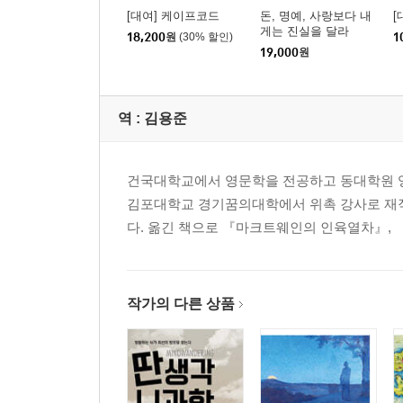
[대여] 케이프코드
돈, 명예, 사랑보다 내
[
게는 진실을 달라
18,200
원
(30% 할인)
1
19,000
원
역 :
김용준
건국대학교에서 영문학을 전공하고 동대학원 
김포대학교 경기꿈의대학에서 위촉 강사로 재
다. 옮긴 책으로 『마크트웨인의 인육열차』, 
작가의 다른 상품