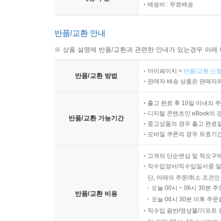
배송비 : 무료배송
반품/교환 안내
※ 상품 설명에 반품/교환과 관련한 안내가 있는경우 아래 
마이페이지 >
반품/교환 신청
반품/교환 방법
판매자 배송 상품은 판매자와
출고 완료 후 10일 이내의 
디지털 콘텐츠인 eBook의 
반품/교환 가능기간
중고상품의 경우 출고 완료일
모바일 쿠폰의 경우 유효기간(
고객의 단순변심 및 착오구
직수입양서/직수입일서중 일
단, 아래의 주문/취소 조건인
오늘 00시 ~ 06시 30분 
반품/교환 비용
오늘 06시 30분 이후 주문
직수입 음반/영상물/기프트 