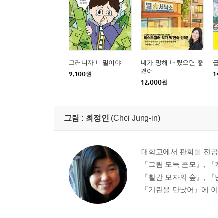
그러니까 비밀이야
네가 망해 버렸으면 좋
겠어
9,100
원
1
12,000
원
그림 :
최정인
(Choi Jung-in)
대학교에서 판화를 전공
『그림 도둑 준모』, 『
『빨간 모자의 숲』, 『
『기린을 만났어』에 이어