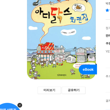
박
정
판
쿠
Y
추
미리보기
공유하기
결