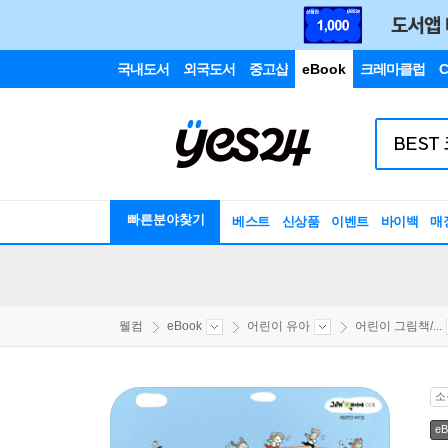
국내도서
외국도서
중고샵
eBook
크레마클럽
C
빠른분야찾기
베스트
신상품
이벤트
바이백
매
웰컴
eBook
어린이 유아
어린이 그림책/...
소
eB