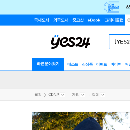
국내도서
외국도서
중고샵
eBook
크레마클럽
C
빠른분야찾기
베스트
신상품
이벤트
바이백
매
웰컴
CD/LP
가요
힙합