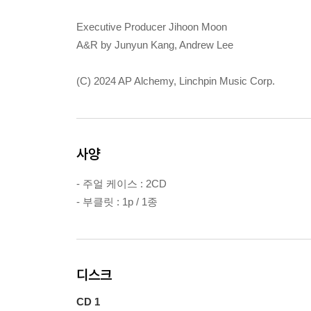
Executive Producer Jihoon Moon
A&R by Junyun Kang, Andrew Lee
(C) 2024 AP Alchemy, Linchpin Music Corp.
사양
- 주얼 케이스 : 2CD
- 부클릿 : 1p / 1종
디스크
CD 1