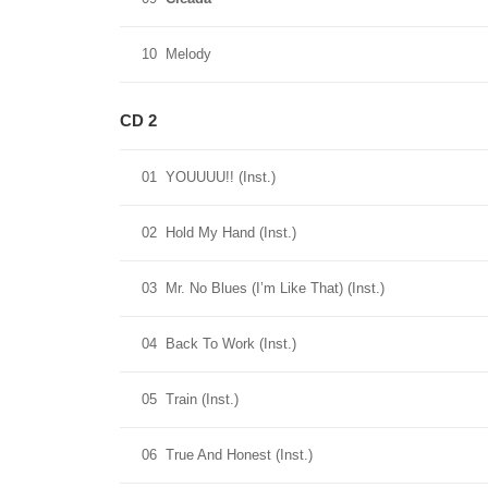
10
Melody
CD 2
01
YOUUUU!! (Inst.)
02
Hold My Hand (Inst.)
03
Mr. No Blues (I’m Like That) (Inst.)
04
Back To Work (Inst.)
05
Train (Inst.)
06
True And Honest (Inst.)