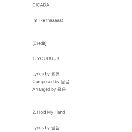
CICADA
Im like thaaaaat
[Credit]
1. YOUUUU!!
Lyrics by 율음
Composed by 율음
Arranged by 율음
2. Hold My Hand
Lyrics by 율음