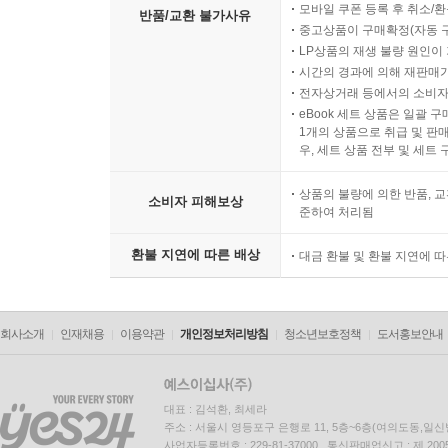
모바일 쿠폰 등록 후 취소/환
반품/교환 불가사유
중고상품이 구매확정(자동 
LP상품의 재생 불량 원인이 기
시간의 경과에 의해 재판매가
전자상거래 등에서의 소비자
eBook 세트 상품은 일괄 
1개의 상품으로 취급 및 판매
우, 세트 상품 전부 및 세트
상품의 불량에 의한 반품, 교
소비자 피해보상
준하여 처리됨
환불 지연에 따른 배상
대금 환불 및 환불 지연에 
회사소개
인재채용
이용약관
개인정보처리방침
청소년보호정책
도서홍보안내
대표 : 김석환, 최세라
주소 : 서울시 영등포구 은행로 11, 5층~6층(여의도동,일신
사업자등록번호 : 229-81-37000 통신판매업신고 : 제 200