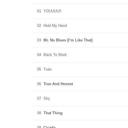
01
YOUUUU!!
02
Hold My Hand
03
Mr. No Blues (I’m Like That)
04
Back To Work
05
Train
06
True And Honest
07
Sky
08
That Thing
09
Cicada