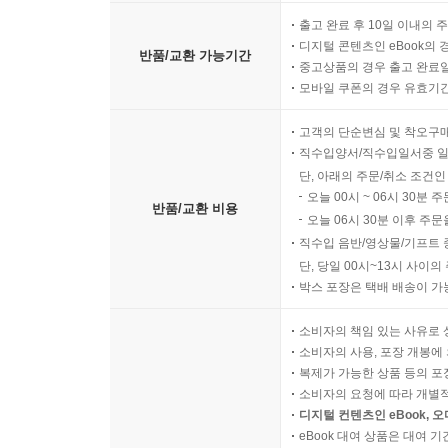
출고 완료 후 10일 이내의 
디지털 콘텐츠인 eBook의 
반품/교환 가능기간
중고상품의 경우 출고 완료일
모바일 쿠폰의 경우 유효기간(
고객의 단순변심 및 착오구
직수입양서/직수입일서중 일
단, 아래의 주문/취소 조건인
오늘 00시 ~ 06시 30분 
반품/교환 비용
오늘 06시 30분 이후 주문
직수입 음반/영상물/기프트 
단, 당일 00시~13시 사이
박스 포장은 택배 배송이 가
소비자의 책임 있는 사유로 
소비자의 사용, 포장 개봉에 
복제가 가능한 상품 등의 포장을 
소비자의 요청에 따라 개별
디지털 컨텐츠인 eBook, 
eBook 대여 상품은 대여 기