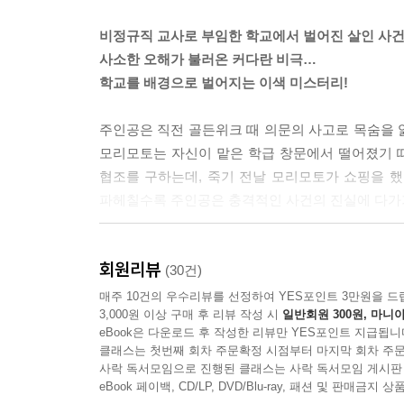
“사람들은 다들 금방 잊어버린단다. 그런데도 머리 
비정규직 교사로 부임한 학교에서 벌어진 살인 사건
망쳐서 해결될 일은 이 세상에 하나도 없어. 알겠니?
사소한 오해가 불러온 커다란 비극…
--- p.173
학교를 배경으로 벌어지는 이색 미스터리!
“그 페트병 말입니다.”
주인공은 직전 골든위크 때 의문의 사고로 목숨을 
가사이 형사가 병원으로 가는 경찰차 안에서 입을 
모리모토는 자신이 맡은 학급 창문에서 떨어졌기 
“뭐가 들어 있었나요?”
협조를 구하는데, 죽기 전날 모리모토가 쇼핑을 했던
내 질문에 그가 고개를 끄덕였다.
파헤칠수록 주인공은 충격적인 사건의 진실에 다가
“비소…….”
내 얼굴에서 핏기가 사라지는 게 느껴졌다. 비소라
청춘 미스터리라는 장르를 새롭게 썼다는 평가를 
--- p.182
회원리뷰
변화구(장르)를 결정구로 장착한 괴물 투수(작가)
(30건)
배경이 초등학교라 안심하고 있던 독자들을 긴장하게
매주 10건의 우수리뷰를 선정하여 YES포인트 3만원을 드
“생명을 돌보려면 책임을 져야 해. 아이에게 밥만 
3,000원 이상 구매 후 리뷰 작성 시
일반회원 300원, 마니아
장인!’이라는 평을 하게끔 한다. 이 작품은 총 
“근데 그런 부모는 많은데요.”
eBook은 다운로드 후 작성한 리뷰만 YES포인트 지급됩니
관찰자의 시점으로 전달하는 동시에 마지막에는 묵직
“그래서 세상이 이 모양이란다.”
클래스는 첫번째 회차 주문확정 시점부터 마지막 회차 주문
단초와 세계상에 대한 그만의 시각을 느낄 수 있어
사락 독서모임으로 진행된 클래스는 사락 독서모임 게시판
--- p.210
eBook 페이백, CD/LP, DVD/Blu-ray, 패션 및 판매금