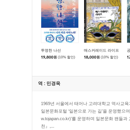
투명한 나선
매스커레이드 라이프
19,800
원
(10% 할인)
18,000
원
(10% 할인)
1
역 :
민경욱
1969년 서울에서 태어나 고려대학교 역사교육
일본문화포털 ‘일본으로 가는 길’을 운영했으며,
w.tojapan.co.kr)’를 운영하며 일본문화
천』,...