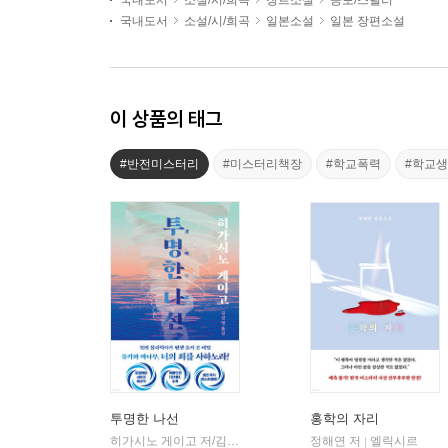
국내도서
소설/시/희곡
장르소설
공포/스릴러
국내도서
소설/시/희곡
일본소설
일본 장편소설
이 상품의 태그
#반전미스터리
#미스터리책장
#학교폭력
#학교
투명한 나선
홍학의 자리
히가시노 게이고 저/김선영 역
북다
정해연 저
엘릭시르
|
|