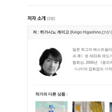
저자 소개
(2명)
저 :
히가시노 게이고
(Keigo Higashino
일본 최고의 베스트셀러 작
과 후》로 제31회 에도
협회상, 2006년 《용
《나미야 잡화점의 기적》
작가의 다른 상품