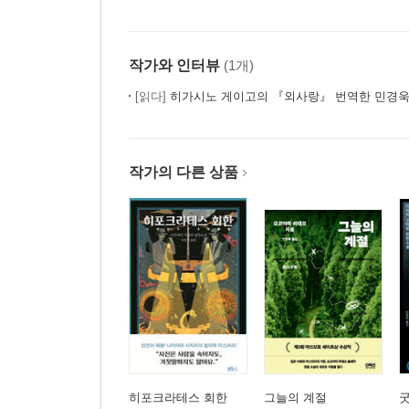
작가와 인터뷰
(1개)
[읽다]
히가시노 게이고의 『외사랑』 번역한 민경욱
작가의 다른 상품
히포크라테스 회한
그늘의 계절
굿