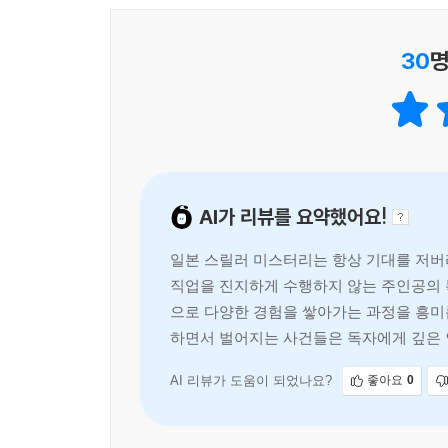
“우리는 모두 나약해.
다음 날 학교에서 부재중 메시지 이야기를 야마시타
약한 인간끼리 서로 돕고 살지 않으면 행복해질 수 
“어! 너네 집에도 카레 만들었다는 전화가 왔어?!
30
명
히가시노 게이고가 비정한 작금의 현실에 던지는 
지만.”
“너네 엄마는 뭐라고 하셔?”
작품의 원제인 비정근(非情勤)의 뜻은 ‘감정 없이 
“잘못 걸려 온 전화라고…….”
비정하게 일한다’라는 뜻인데, 그러한 비정한 주인
“흠, 그런가? 근데 너무 이상하지 않아? 우리 집만
“설령 대상이 아이들이더라도 믿지 않는다고 솔직히 
주인공은 임시직에 불과한 자신의 처지에 대해서
--- p.238
AI가 리뷰를 요약했어요!
표현하는데, 수사를 위해 주인공에게 접근한 경관조
이 소설은 주인공이 외부인, 즉 관찰자의 시점이기 
일본 스릴러 미스터리는 항상 기대를 저버리
직업을 진지하게 수행하지 않는 주인공의 
그러한 그의 시선은 비정하지만 객관적이다. 동시
으로 다양한 경험을 쌓아가는 과정을 흥미롭
동급생에게 저지른 악질적인 장난 속에 숨겨져 있는
하면서 벌어지는 사건들은 독자에게 깊은 
시대상과 작가의 생각이 맞닿아 있는 부분으로 묵직
히가시노 게이고의 작품들이 많은 사람들에게 오래
AI 리뷰가 도움이 되었나요?
좋아요
0
“이 작품에서 가장 중요한 것은 ‘아이들’이다.”