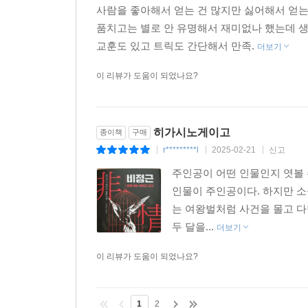
사람을 좋아해서 얻는 건 많지만 싫어해서 얻는 
품치고는 별로 안 유명해서 재미없나 했는데 
교훈도 있고 트릭도 간단해서 만족.
더보기
이 리뷰가 도움이 되었나요?
히가시노게이고
종이책
구매
r*********l
2025-02-21
신고
|
|
|
주인공이 어떤 인물인지 엿볼 
인물이 주인공이다. 하지만 소
는 여왕벌처럼 사건을 몰고 다
두 달을...
더보기
이 리뷰가 도움이 되었나요?
1
2