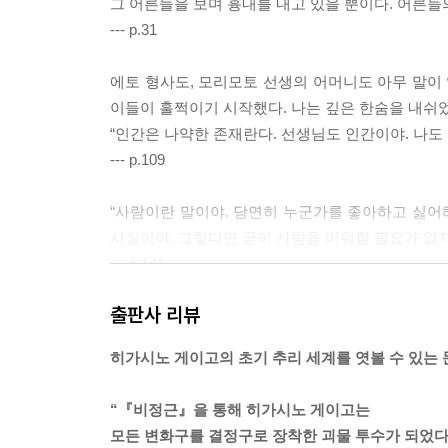
그 어른들을 보며 흉내를 내고 있을 뿐이다. 어른
--- p.31
에토 형사도, 모리모토 선생의 어머니도 아무 말이 
이들이 훌쩍이기 시작했다. 나는 깊은 한숨을 내쉬었
“인간은 나약한 존재란다. 선생님도 인간이야. 나도 
--- p.109
“사람이란 말이야. 당연히 누군가를 좋아하고 싫어해
사실이야. 그렇다면 굳이 사람을 미워할 필요가 없지
--- p.141
출판사 리뷰
사실 9월부터 이 학교에서 비상근 교사로 일하기로
데, 운동회 같은 행사 때 아이들이 내 말을 듣도록 
히가시노 게이고의 초기 추리 세계를 엿볼 수 있는 
야 하는 학생이 6학년이라는 사실을 듣고 눈앞이 캄
의 아이들이 얌전하게 있을 리 없다.
“『비정근』을 통해 히가시노 게이고는
--- p.146
모든 변화구를 결정구로 장착한 괴물 투수가 되었다