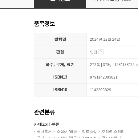
품목정보
발행일
2024년 12월 24일
판형
양장
쪽수, 무게, 크기
272쪽 | 378g | 128*188*22
ISBN13
9791142303821
ISBN10
1142303829
관련분류
카테고리 분류
국내도서
소설/시/희곡
장르소설
추리/미스터리