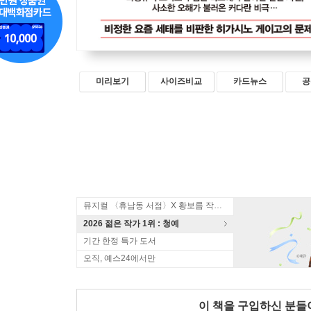
미리보기
사이즈비교
카드뉴스
공
뮤지컬 〈휴남동 서점〉X 황보름 작가 북토크
2026 젊은 작가 1위 : 청예
기간 한정 특가 도서
오직, 예스24에서만
이 책을 구입하신 분