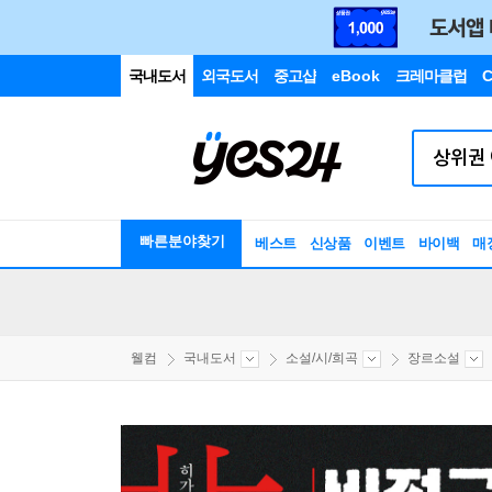
국내도서
외국도서
중고샵
eBook
크레마클럽
C
빠른분야찾기
베스트
신상품
이벤트
바이백
매
웰컴
국내도서
소설/시/희곡
장르소설