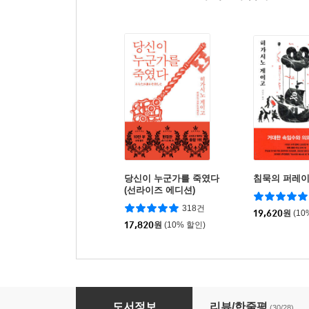
당신이 누군가를 죽였다
침묵의 퍼레
(선라이즈 에디션)
318건
19,620
원
(10
17,820
원
(10% 할인)
비정근
도서정보
리뷰/한줄평
(30/28)