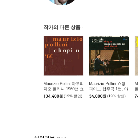
작가의 다른 상품
Maurizio Pollini 마우리
Maurizio Pollini 쇼팽:
M
치오 폴리니 1960년 쇼
피아노 협주곡 1번, 야
폴
팽 콩쿠르 실황 (Chopin
상곡 4, 5, 7 & 8번 (Cho
o
134,400
원
(19% 할인)
34,000
원
(19% 할인)
7
Piano Competition 196
pin: Piano Concerto N
0) [2LP]
o.1, Nocturnes) [SACD
Hybrid]