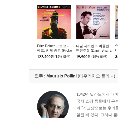
Fritz Reiner 프로코피
다닐 샤프란 바이올린
S
에프; 키제 중위 (Proko
명연주집 (Daniil Shafra
fiev: Lieutenant Kije /
n More Cello Masterwo
122,400
원
(19% 할인)
19,900
원
(19% 할인)
3
Stravinsky: Song Of T
rk)
(
he Nightingale) [2LP]
t
연주 :
Maurizio Pollini
(마우리치오 폴리니)
1942년 밀라노에서 태
국제 쇼팽 콩쿨에서 우
켜 "기교상으로는 우리
알린 바 있다. 그러나 