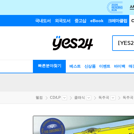
국내도서
외국도서
중고샵
eBook
크레마클럽
C
빠른분야찾기
베스트
신상품
이벤트
바이백
매
웰컴
CD/LP
클래식
독주곡
독주곡 