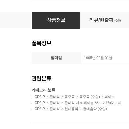
Maurizio Pollini 스트라빈스키: 페트로슈카 
상품정보
리뷰/한줄평
(0/0)
품목정보
발매일
1995년 02월 01일
관련분류
카테고리 분류
CD/LP
클래식
독주곡
독주곡 (수입)
피아노
CD/LP
클래식
클래식 대표 레이블 보기
Universal
CD/LP
클래식
현대음악
현대음악 (수입)