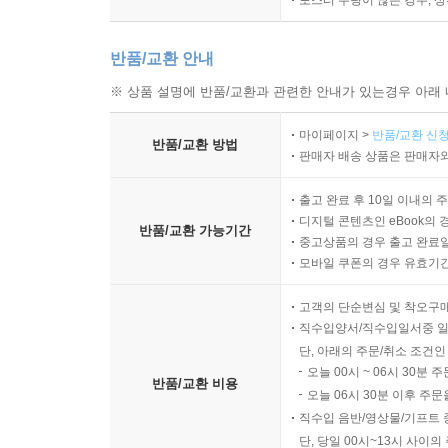
포스터 수량이 많은 경우, 
반품/교환 안내
※ 상품 설명에 반품/교환과 관련한 안내가 있는경우 아래 
마이페이지 >
반품/교환 신청
반품/교환 방법
판매자 배송 상품은 판매자와
출고 완료 후 10일 이내의 
디지털 콘텐츠인 eBook의 
반품/교환 가능기간
중고상품의 경우 출고 완료일
모바일 쿠폰의 경우 유효기간(
고객의 단순변심 및 착오구
직수입양서/직수입일서중 일
단, 아래의 주문/취소 조건인
오늘 00시 ~ 06시 30분 
반품/교환 비용
오늘 06시 30분 이후 주문
직수입 음반/영상물/기프트 
단, 당일 00시~13시 사이