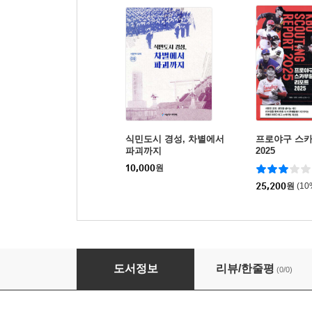
식민도시 경성, 차별에서
프로야구 스
파괴까지
2025
10,000
원
25,200
원
(1
일제강점기 경성부민의 여가생활
도서정보
리뷰/한줄평
(0/0)