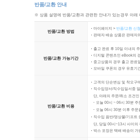
반품/교환 안내
※ 상품 설명에 반품/교환과 관련한 안내가 있는경우 아래 
마이페이지 >
반품/교환 신청
반품/교환 방법
판매자 배송 상품은 판매자와
출고 완료 후 10일 이내의 
디지털 콘텐츠인 eBook의 
반품/교환 가능기간
중고상품의 경우 출고 완료일
모바일 쿠폰의 경우 유효기간(
고객의 단순변심 및 착오구
직수입양서/직수입일서중 일
단, 아래의 주문/취소 조건인
오늘 00시 ~ 06시 30분 
반품/교환 비용
오늘 06시 30분 이후 주문
직수입 음반/영상물/기프트 
단, 당일 00시~13시 사이
박스 포장은 택배 배송이 가