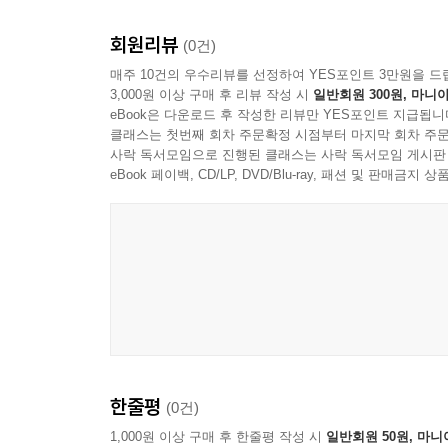
제4장 ‘경성의 명물’ 선술집과 음주의 위계_최규진
회원리뷰
(0건)
1. 머리말
매주 10건의 우수리뷰를 선정하여 YES포인트 3만원을 드
2. ‘술 권하는 사회’, 분화하는 술집
3,000원 이상 구매 후 리뷰 작성 시
일반회원 300원, 마니아
3. 선술집의 장소와 음주문화
eBook은 다운로드 후 작성한 리뷰만 YES포인트 지급됩니
4. 선술집의 ‘개량’과 쇠퇴
클래스는 첫번째 회차 주문확정 시점부터 마지막 회차 주문
5. 맺음말
사락 독서모임으로 진행된 클래스는 사락 독서모임 게시판
eBook 페이백, CD/LP, DVD/Blu-ray, 패션 및 판매금
제5장 일제강점기 경성부민의 여름나기_김윤정
-한강과 수영장을 중심으로
1. 머리말
2. 한강 수영장의 설치와 여름 여가
3. 철도국 수영장과 경성운동장 수영장
4. 경성 교외의 풀과 수영장의 확대
5. 맺음말
제6장 외식문화의 근대적 변용과 경성의 향토음식
1. 음식문화와 경성의 외식
한줄평
(0건)
2. 근대 가정과 외外/식食의 발견
1,000원 이상 구매 후 한줄평 작성 시
일반회원 50원, 마니
3. 경성의 외식문화와 향토음식