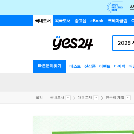
국내도서
외국도서
중고샵
eBook
크레마클럽
C
빠른분야찾기
베스트
신상품
이벤트
바이백
매
웰컴
국내도서
대학교재
인문학 계열