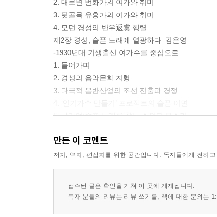
2. 대로변 번화가의 여가와 취미
3. 뒷골목 유흥가의 여가와 취미
4. 모던 경성의 반우返虞 행렬
제2장 경성, 슬픈 노래에 열광하다_김은영
-1930년대 기생출신 여가수를 중심으로
1. 들어가며
2. 경성의 음악문화 지형
3. 다국적 음반산업의 조선 진출과 경쟁
4. ‘인기가수 만들기’ 프로젝트의 슬픈 이면
5. 나가며:슬픈 노래를 찾는 소외된 목소리
제3장 경성부민의 영화 관람과 여가문화의 이중성
만든 이 코멘트
-1910~1930년대 중반
1. 들어가며
저자, 역자, 편집자를 위한 공간입니다. 독자들에게 전하고
2. 경성 영화관의 위치와 시설
3. 관객의 구성과 극장 내 불협화음
접수된 글은 확인을 거쳐 이 곳에 게재됩니다.
4. 영화 관람 방식:원본과 오독의 교차
독자 분들의 리뷰는 리뷰 쓰기를, 책에 대한 문의는 1:
5. 영화 파생 상품과 제도화된 여가문화
6. 나오며