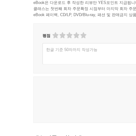
eBook은 다운로드 후 작성한 리뷰만 YES포인트 지급됩니
4. 근대적 개인과 외식문화의 향유
클래스는 첫번째 회차 주문확정 시점부터 마지막 회차 주문
제7장 경성의 오락장, 공인된 도박장의 탄생_김윤
eBook 페이백, CD/LP, DVD/Blu-ray, 패션 및 판매금
1. 머리말
2. 근대 사회의 오락과 오락장
평점
3. 오락장의 도박화, 공인된 도박장
4. 맺음말
한글 기준 50자까지 작성가능
찾아보기