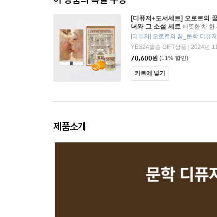
[디퓨저+도서세트] 오로르의 꿈
녀와 그 소설 세트
따뜻한 차 한
간을 오렌지 꽃이 가득한 향기로 
[디퓨저] 오로르의 꿈_문학 디퓨저
YES24발송 GIFT상품
2024년 1
|
70,600
원
(11% 할인)
카트에 넣기
제품소개