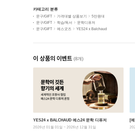
카테고리 분류
문구/GIFT
가격대별 상품보기
5만원대
문구/GIFT
학습/독서
문학디퓨저
문구/GIFT
예스굿즈
YES24 x Balchaud
이 상품의 이벤트
(8개)
YES24 x BALCHAUD 예스24 문학 디퓨저
[
2026년 01월 01일 ~ 2026년 12월 31일
20