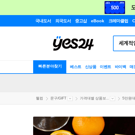
국내도서
외국도서
중고샵
eBook
크레마클럽
C
빠른분야찾기
베스트
신상품
이벤트
바이백
매
웰컴
문구/GIFT
가격대별 상품보...
5만원