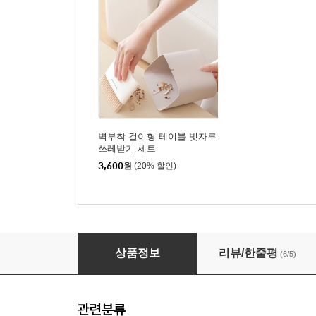
벽부착 걸이형 테이블 빗자루
쓰레받기 세트
3,600
원
(20% 할인)
[예스24x발쇼] 오로르의 꿈_문학 디퓨저
상품정보
리뷰/한줄평
(6/5)
관련분류