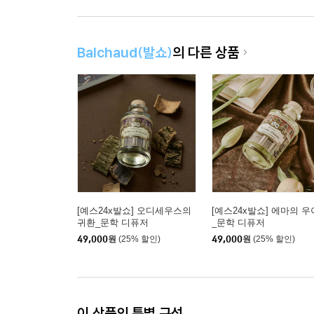
Balchaud(발쇼)
의 다른 상품
[예스24x발쇼] 오디세우스의
[예스24x발쇼] 에마의 
귀환_문학 디퓨저
_문학 디퓨저
49,000
원
(25% 할인)
49,000
원
(25% 할인)
이 상품의 특별 구성