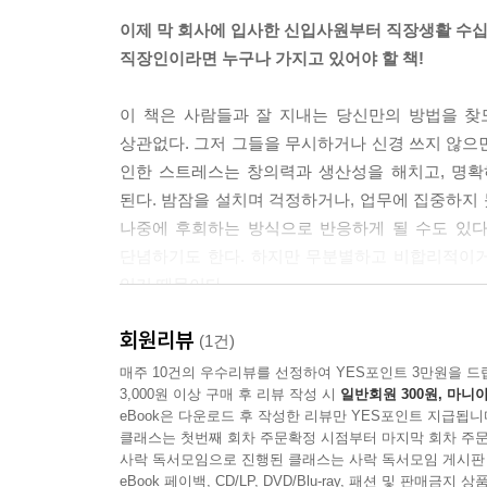
이제 막 회사에 입사한 신입사원부터 직장생활 수십
직장인이라면 누구나 가지고 있어야 할 책!
이 책은 사람들과 잘 지내는 당신만의 방법을 찾
상관없다. 그저 그들을 무시하거나 신경 쓰지 않으면
인한 스트레스는 창의력과 생산성을 해치고, 명확
된다. 밤잠을 설치며 걱정하거나, 업무에 집중하지 
나중에 후회하는 방식으로 반응하게 될 수도 있다
단념하기도 한다. 하지만 무분별하고 비합리적이거
있기 때문이다.
회원리뷰
『직장생활 인간관계론』은 단순한 처세술을 알려주
(1건)
수도 있지만, 장기적으로는 상황을 악화하는 경우가
매주 10건의 우수리뷰를 선정하여 YES포인트 3만원을 드
3,000원 이상 구매 후 리뷰 작성 시
일반회원 300원, 마니아
다음, 시도해볼 만한 전술을 제시한다. 그저 상황을
eBook은 다운로드 후 작성한 리뷰만 YES포인트 지급됩니
우리나라는 아시아 최초로 ‘직장 내 괴롭힘 금지법’
클래스는 첫번째 회차 주문확정 시점부터 마지막 회차 주문
이는 직장 내 관계 스트레스가 대부분의 직장인이 
사락 독서모임으로 진행된 클래스는 사락 독서모임 게시판
있어야 한다. 물론 나를 힘들게 하는 동료나 상사
eBook 페이백, CD/LP, DVD/Blu-ray, 패션 및 판매금