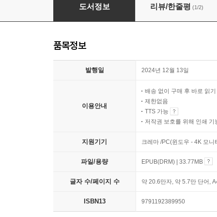
직장생활 인간관계론
도서정보
리뷰/한줄평
(1/2)
품목정보
발행일
2024년 12월 13일
배송 없이 구매 후 바로 읽
제한없음
이용안내
TTS 가능
저작권 보호를 위해 인쇄 기
지원기기
크레마 /PC(윈도우 - 4K 모
파일/용량
EPUB(DRM) | 33.77MB
글자 수/페이지 수
약 20.6만자, 약 5.7만 단어, 
ISBN13
9791192389950