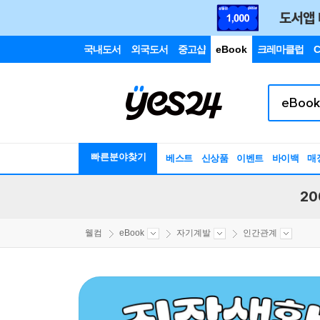
국내도서
외국도서
중고샵
eBook
크레마클럽
C
빠른분야찾기
베스트
신상품
이벤트
바이백
매
20
웰컴
eBook
자기계발
인간관계