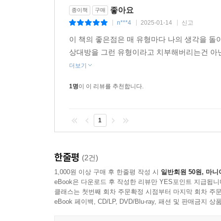
2부 ‘8가지 유형’에서는 직장에서 마주하는 까다로
좋아요
종이책
구매
사람, 괴롭히는 사람, 편견 있는 동료, 사내 정
n***4
2025-01-14
신고
|
|
|
동료와의 갈등도 헤쳐나갈 수 있는 9가지 원칙까지
이 책의 좋은점은 매 유형마다 나의 생각을 
상대방을 그런 유형이라고 치부해버리는건 아닌
3부 ‘자신을 보호하기’에서는 당신의 안녕과 행복을 
더보기
지킬 방법을 알려주며, 널리 알려졌지만 사실은 효
1명
이 이 리뷰를 추천합니다.
단지 싸움에서 이기고 싶거나, 자신의 방식을 상대
상대를 찍어 누르는 방법을 알려주는 책이 아니라
1
때로는 새로운 방법을 시도하는 것만으로도 당신과 
낮다는 사실을 인식하는 데 있다. 누군가가 바
지금이야말로 다른 사람들과 잘 지내는 데 필요한 기
한줄평
(2건)
손을 내밀어보겠다는 중요한 첫걸음을 내디딘 것이다.
1,000원 이상 구매 후 한줄평 작성 시
일반회원 50원, 마니
그만둬야 하나 고민한다면, 지금 당신 옆에 짜증 
eBook은 다운로드 후 작성한 리뷰만 YES포인트 지급됩니
효율적인 팀워크를 고민하는 리더, 나아가 직장생활
클래스는 첫번째 회차 주문확정 시점부터 마지막 회차 주문
줄여 업무까지 잘 해내는 ‘일잘러’가 되어보자.
eBook 페이백, CD/LP, DVD/Blu-ray, 패션 및 판매금