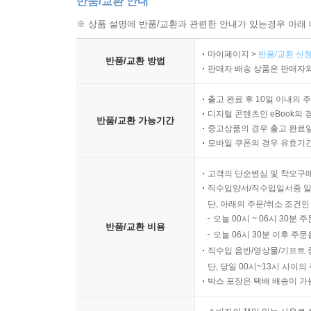
반품/교환 안내
※ 상품 설명에 반품/교환과 관련한 안내가 있는경우 아래 
마이페이지 >
반품/교환 신청
반품/교환 방법
판매자 배송 상품은 판매자와
출고 완료 후 10일 이내의 
디지털 콘텐츠인 eBook의 
반품/교환 가능기간
중고상품의 경우 출고 완료일
모바일 쿠폰의 경우 유효기간(
고객의 단순변심 및 착오구
직수입양서/직수입일서중 일
단, 아래의 주문/취소 조건인
오늘 00시 ~ 06시 30분 
반품/교환 비용
오늘 06시 30분 이후 주문
직수입 음반/영상물/기프트 
단, 당일 00시~13시 사이
박스 포장은 택배 배송이 가