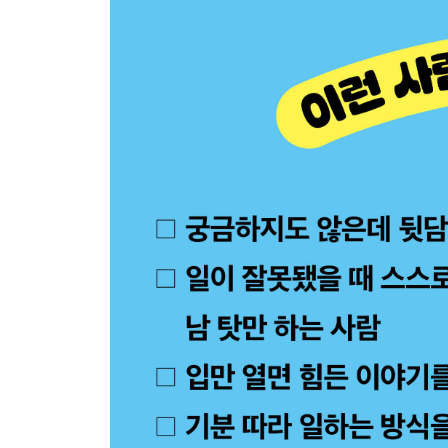
5장 피해자
“왜 이런 일은 항상 나한테만 일어나지?”
6장 수동공격적인 동료
“괜찮아, 뭐가 됐든 상관없어.”
7장 잘난 척하는 사람
“나 때는 말이야….”
8장 괴롭히는 사람
“내가 힘들었으니 너도 힘들어야 해.”
9장 편견 있는 동료
“왜 그렇게 예민해?”
10장 사내 정치꾼