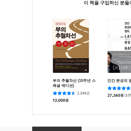
이 책을 구입하신 분
부의 추월차선 (10주년 스
인간 본성의 
페셜 에디션)
1,349건
27,360
원
(1
12,000
원