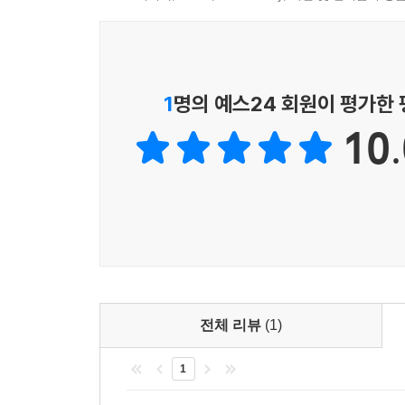
항상 정답은 아니다. 그 전에 우리가 할 수 있는 건 
『데일 카네기 인간관계론』에는 이런 말이 나온다
마찬가지다. 우리는 직장의 빌런들이 불편한 행동을
1
명의 예스24 회원이 평가한
이 책을 통해 그들이 왜 그렇게 행동하는지, 이때
10.
올바르게 대응할 수 있는 방법을 알게 된다. 그 순
되는 순간, 우리의 괴로움 또한 적잖이 줄어들 것이
이 책이 당신의 대인관계 회복탄력성을 기르는 데 
힘을 기르는 데 도움이 되기를 바란다. 나를 위해
추천한다. 『직장생활 인간관계론』은 당신의 직장생
이 책은 총 3부로 구성되어 있다.
전체 리뷰
(1)
1부 ‘잘 지내기 위한 준비 단계’에서는 직장 내
1
설명한다.