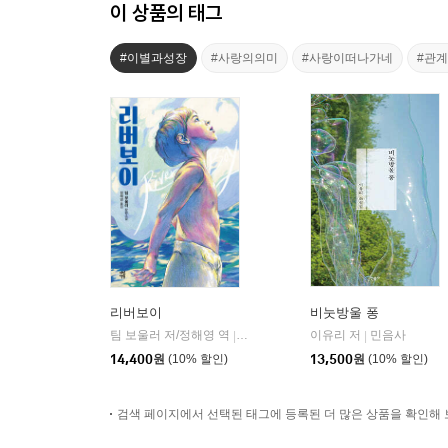
이 상품의 태그
#이별과성장
#사랑의의미
#사랑이떠나가네
#관
리버보이
비눗방울 퐁
팀 보울러 저/정해영 역
다산책방
이유리 저
민음사
|
|
14,400
원
(10% 할인)
13,500
원
(10% 할인)
검색 페이지에서 선택된 태그에 등록된 더 많은 상품을 확인해 