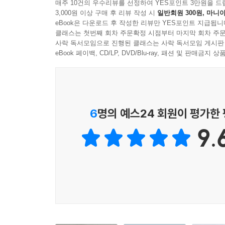
매주 10건의 우수리뷰를 선정하여 YES포인트 3만원을 드
에세이는 그 현실의 한 원형에 가깝다. 지금 이 
3,000원 이상 구매 후 리뷰 작성 시
일반회원 300원, 마니아
위해 많은 것을 포기하고 있을 것이다. 훌륭한 무
eBook은 다운로드 후 작성한 리뷰만 YES포인트 지급됩니
수는 없다.
클래스는 첫번째 회차 주문확정 시점부터 마지막 회차 주문
사락 독서모임으로 진행된 클래스는 사락 독서모임 게시판
― 「옮긴이의 말」 중에서
eBook 페이백, CD/LP, DVD/Blu-ray, 패션 및 판매금
『두루미 아내』에서 저자 하우저는 자신의 삶을 
보인다. 그것들은 웃음을 주체할 수 없는 단막극의 
상대를 선택하는 일과 자기 정체성을 선택하는 일을
6
명의 예스24 회원이 평가한
욕망하는 것을 포기하는 여자(「두루미 아내」), 
옮긴이의 말을 빌려, 〈등짝을 퍽〉 때려 주며 정
9.
제시하고, 그런 선택의 밑바닥에 있는 〈마음〉, 무
자아에 관한 우아한 걸작〉이라 평했다. 여성의 
지난하다는 것을 아는 독자에게 추천할 만한 책이다
옮긴이의 한마디
CJ 하우저는 사랑스러운 사람이다. 작가와 독자 