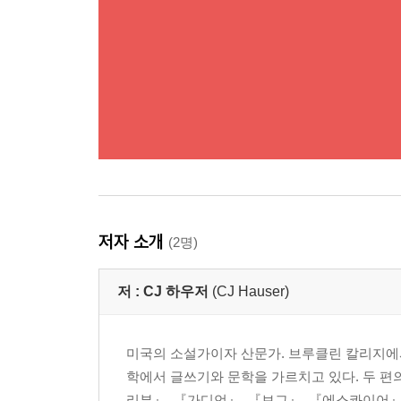
저자 소개
(2명)
저 :
CJ 하우저
(CJ Hauser)
미국의 소설가이자 산문가. 브루클린 칼리지에서
학에서 글쓰기와 문학을 가르치고 있다. 두 편의
리뷰』, 『가디언』, 『보그』, 『에스콰이어』