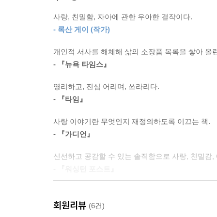
나는 내가 어떤 방식으로 사랑받고 싶은지, 혹은 누
사랑, 친밀함, 자아에 관한 우아한 걸작이다.
나는 왜 이럴까? 나는 그때 왜 그랬을까? 소설
했던 사람들이 나를 돌봐 주기에도 적합한 사람들이었
- 록산 게이 (작가)
질문들에 답하며 우리를 그의 삶에 기록된 기억
니었다. 질문하지 않았던 사람은 나니까.
보드게임처럼 예측할 수 없는 장소들을 오가게 된다
---p.197
개인적 서사를 해체해 삶의 소장품 목록을 쌓아 올린
열리는 마이애미주의 한 경기장, 그리고 텍사스주의
- 『뉴욕 타임스』
저자에게 깊이 영향을 준 사람들의 모습이 되살아나
어땠어? 그 애들은 물었다. 매기와 사귀는 게 어땠
나도 모르는 채 새겨졌던 상처들을 깨닫는다.
영리하고, 진심 어리며, 쓰라리다.
나는 그렇게 말함으로써 친구들을 웃게 만들었다.
- 『타임』
---p.252
하우저는 친밀했던 사람 ― 가족 또는 연인, 혹은
사랑 이야기란 무엇인지 재정의하도록 이끄는 책.
가설은 자신의 상처, 결핍, 욕망에 대한 스스럼없
나는 결혼식을 꿈꾸는 여자아이였던 적이 한 번도 없
- 『가디언』
사람을 떠나지 못하는 마음처럼 누구든 마주할 수 
몰랐을까?〉라며 자책하기보다 자기 자신을 뚜렷하게
---p.373
신선하고 공감할 수 있는 솔직함으로 사랑, 친밀감,
- 『워싱턴 포스트』
우리를 〈미치게 만드는〉 현실 속
상처와 결핍과 욕망 들을 해부하는 이야기
천재적이다.
회원리뷰
- 『오프라 데일리』
(6건)
『두루미 아내』에 대한 열광을 이해하기는 어렵지