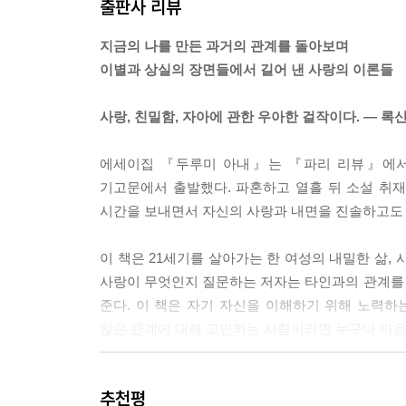
출판사 리뷰
내게 나 자신의 욕망보다 더 굴욕적인 건 없다. 자
에나 존재할 법한, 잔소리가 심한 그런 부류의 여자
지금의 나를 만든 과거의 관계를 돌아보며
건 어리석은 짓이라고 스스로에게 되뇌었다. 남들에
이별과 상실의 장면들에서 길어 낸 사랑의 이론들
에 이건 많은 사람들에게 해당되지만 특히 여자들에
---p.123
사랑, 친밀함, 자아에 관한 우아한 걸작이다. ― 록
두루미 여자는 남자를 사랑하지만, 자신이 두루미인
에세이집 『두루미 아내』는 『파리 리뷰』에서 
뽑아낸다. 두루미 여자는 자신의 정체를 남자가 모르
기고문에서 출발했다. 파혼하고 열흘 뒤 소설 취재
들을 지닌 생명체라는 사실을 그가 모르기를 바란다.
시간을 보내면서 자신의 사랑과 내면을 진솔하고도 
계속하는 일은 스스로를 아주 많이 지워 내는 작업이
---p.129
이 책은 21세기를 살아가는 한 여성의 내밀한 삶,
사랑이 무엇인지 질문하는 저자는 타인과의 관계를
비행기들이 쌍둥이 빌딩에 충돌한 건 9월이었다. 
준다. 이 책은 자기 자신을 이해하기 위해 노력하
다. 설리번 스트리트 플레이하우스가 문을 닫는대! 
않은 관계에 대해 고민하는 사람이라면 누구나 마음
을 찾아 줬던 남자가 나오고 있다. 로레 노토. 처
이하우스를 운영했던 사람. 그날 지갑을 찾아 줌으
관계와 친밀함에 대한 박사 논문급 분석이자
---p.165
추천평
진지한 자기 치유의 기록