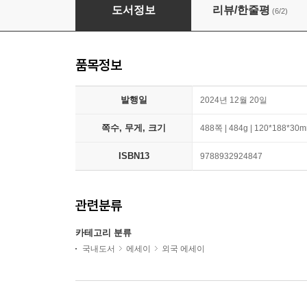
두루미 아내
도서정보
리뷰/한줄평
(6/2)
품목정보
발행일
2024년 12월 20일
쪽수, 무게, 크기
488쪽 | 484g | 120*188*30
ISBN13
9788932924847
관련분류
카테고리 분류
국내도서
에세이
외국 에세이