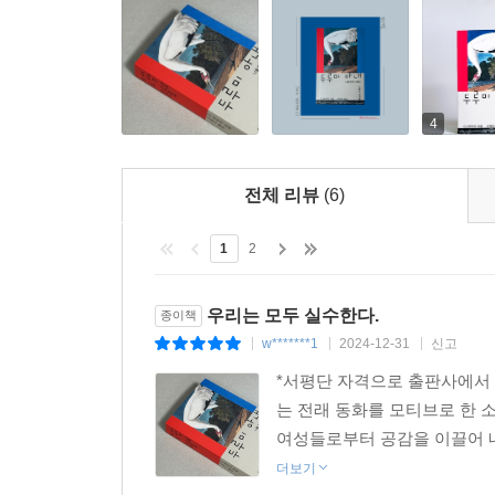
포장마차에 마주 앉아 밤새도록 이야기를 들으며 눈
애매한 시작과 실패한 관계도 소중하다는 걸 아는
하지만 마침내는 자신이 유일한 사랑이라 여겼던 극
(……) 무엇보다 그는 쉽게 잊기 힘들고 미워하기 
4
많은 것을 배웠고, 확장되는 가족의 개념에 관해 즐
전체 리뷰
(6)
1
2
우리는 모두 실수한다.
종이책
w*******1
2024-12-31
신고
|
|
|
*서평단 자격으로 출판사에서
는 전래 동화를 모티브로 한 소
여성들로부터 공감을 이끌어 내
더보기