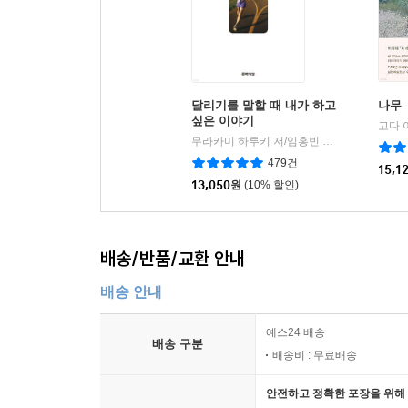
달리기를 말할 때 내가 하고
나무
싶은 이야기
고다 
무라카미 하루키 저/임홍빈 역
문학사상
|
479건
15,1
13,050
원
(10% 할인)
배송/반품/교환 안내
배송 안내
예스24 배송
배송 구분
배송비 : 무료배송
안전하고 정확한 포장을 위해 