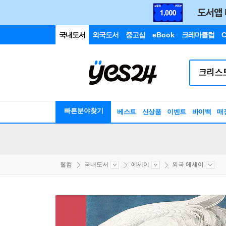
국내도서
외국도서
중고샵
eBook
크레마클럽
C
빠른분야찾기
베스트
신상품
이벤트
바이백
매
웰컴
국내도서
에세이
외국 에세이