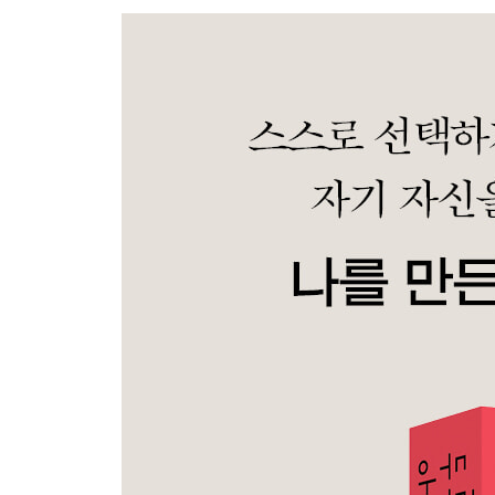
우리가 하지 않았던 밤
3막: 둘시네아 떠나다
두 번째 드 윈터 부인
2천 파운드의 꿀벌
Ⅳ
잭슨의 성벽 허물기
여우 농장
얽힌 가닥 풀어내기
시베리아수박
감사의 말
작가의 말
옮긴이의 말