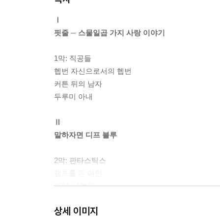
Ⅰ
핏줄 ─ 스물일곱 가지 사랑 이야기
1막: 직공들
헵번 자신으로서의 헵번
커튼 뒤의 남자
두루미 아내
Ⅱ
말하자면 디프 블루
2막: 판타스틱스
램프를 든 여인
멀더, 나예요
상세 이미지
Ⅲ