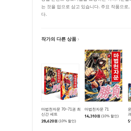
-신의 힘, 마법천자문
는 것을 업으로 삼고 있습니다. 주요 작품으로,
-마음의 힘, 마법천자패
다.
제2장 등장인물 소개 51
-地 지상계
-天 옥황계
작가의 다른 상품
-光 광명계
-惡 암흑계
제3장 전투의 역사 179
-4대 전쟁
-전투 스타일 비교
-명장면 15選
제4장 제작 과정 202
마법천자문 70~71권 최
마법천자문 71
신간 세트
과
-보리선원 컨셉아트
14,310
원
(10% 할인)
28,620
원
(10% 할인)
5
-캐릭터 스케치
-작가 인터뷰