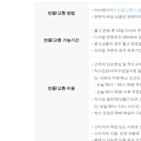
마이페이지 >
반품/교환 신청
반품/교환 방법
판매자 배송 상품은 판매자와
출고 완료 후 10일 이내의 
디지털 콘텐츠인 eBook의 
반품/교환 가능기간
중고상품의 경우 출고 완료일
모바일 쿠폰의 경우 유효기간(
고객의 단순변심 및 착오구
직수입양서/직수입일서중 일
단, 아래의 주문/취소 조건인
오늘 00시 ~ 06시 30분 
반품/교환 비용
오늘 06시 30분 이후 주문
직수입 음반/영상물/기프트 
단, 당일 00시~13시 사이
박스 포장은 택배 배송이 가
소비자의 책임 있는 사유로 
소비자의 사용, 포장 개봉에 
복제가 가능한 상품 등의 포장을 