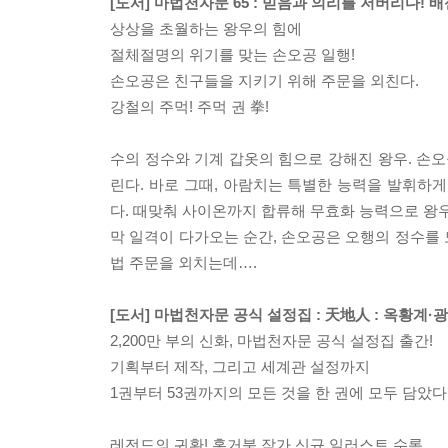
[도서] 마법천자문 65 : 믿음과 의리를 저버리다! 
상상을 초월하는 왕우의 힘에
절체절명의 위기를 맞는 손오공 일행!
손오공은 친구들을 지키기 위해 주문을 외친다.
강철의 주먹! 주먹 권 拳!
수의 정수와 기계 갑옷의 힘으로 강해진 왕우. 손오
린다. 바로 그때, 아람치는 특별한 능력을 발휘하
다. 때맞춰 사이온까지 합류해 무효화 능력으로 왕우
막 일격이 다가오는 순간, 손오공은 오행의 정수를
법 주문을 외치는데….
[도서] 마법천자문 공식 설정집 : 天地人 : 옥황계·
2,200만 부의 신화, 마법천자문 공식 설정집 출간!
기획부터 제작, 그리고 세계관 설정까지
1권부터 53권까지의 모든 것을 한 권에 모두 담았다
레전드의 귀환! 홍거북 작가 신규 일러스트 수록