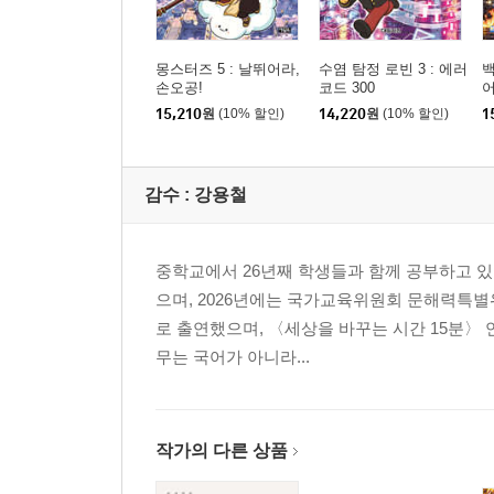
몽스터즈 5 : 날뛰어라,
수염 탐정 로빈 3 : 에러
손오공!
코드 300
어
15,210
원
(10% 할인)
14,220
원
(10% 할인)
1
감수 :
강용철
중학교에서 26년째 학생들과 함께 공부하고 있으
으며, 2026년에는 국가교육위원회 문해력특별
로 출연했으며, 〈세상을 바꾸는 시간 15분〉 
무는 국어가 아니라...
작가의 다른 상품