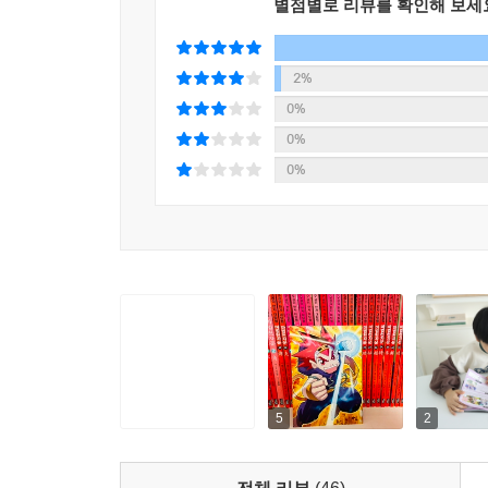
별점별로 리뷰를 확인해 보세
③ 긴 지문 속 문해력 학습
만화의 숨겨진 이야기를 기사문, 일기, 기행문, 안내
2%
도와줍니다.
0%
0%
수상 내역
0%
· 교육인적자원부 후원 교육산업대상 출판물 분야 
· 한국간행물윤리위원회 선정 청소년 권장도서
· 한국문화콘텐츠진흥원 선정 문화산업진흥기금 지
· 삼성경제연구소(SERI) 선정 10대 히트상품
· 예스24, 다음 공동 선정 올해의 책
· 인터파크 독자 선정 2013 골든북 어워즈 어린이 
· 서울신문 선정 소비자만족 히트상품
5
2
※ 64권부터 마공앱 AR 체험 서비스가 중단됩니다.
기존에 출간된 1~63권까지의 AR 체험은 유지되오