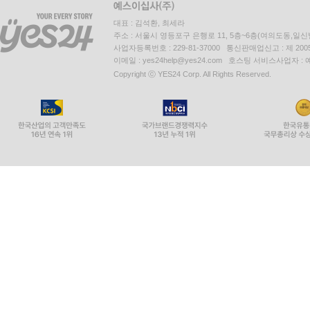
대표 : 김석환, 최세라
주소 : 서울시 영등포구 은행로 11, 5층~6층(여의도동,일신
사업자등록번호 : 229-81-37000 통신판매업신고 : 제 200
이메일 : yes24help@yes24.com 호스팅 서비스사업자 :
Copyright ⓒ YES24 Corp. All Rights Reserved.