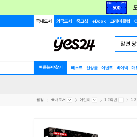
국내도서
외국도서
중고샵
eBook
크레마클럽
C
빠른분야찾기
베스트
신상품
이벤트
바이백
매
웰컴
국내도서
어린이
1-2학년
1-