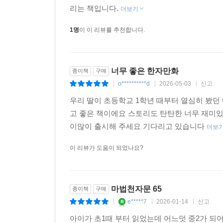
리는 책입니다.
더보기
1명
이 이 리뷰를 추천합니다.
너무 좋은 한자만화
종이책
구매
o**********d
2026-05-03
신고
|
|
|
우리 딸이 초등학교 1학년 때부터 열심히 봤
고 좋은 책이에요 스토리도 탄탄한 너무 재미
이많이 출시해 주세요 기다리고 있습니다
더보
이 리뷰가 도움이 되었나요?
마법천자문 65
종이책
구매
e*****7
2026-01-14
신고
|
|
|
아이가 초1때 부터 읽었는데 어느덧 중2가 되