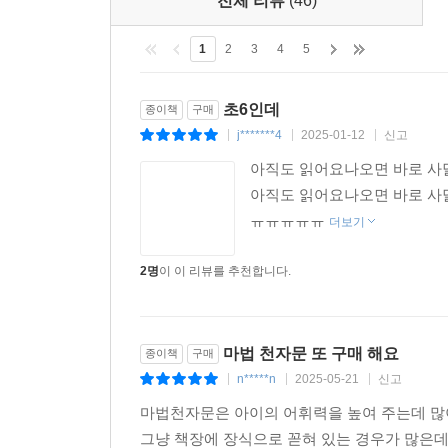
전체 리뷰
(46)
1
2
3
4
5
초6인데
종이책
구매
j*******4
2025-01-12
신고
|
|
|
아직도 읽어요나오면 바로 사
아직도 읽어요나오면 바로 사
ㅠㅠㅠㅠㅠ
더보기
2명
이 이 리뷰를 추천합니다.
마법 천자문 또 구매 해요
종이책
구매
n*****n
2025-05-21
신고
|
|
|
마법천자문은 아이의 어휘력을 높여 주는데 많
그냥 책장에 장식으로 꼳혀 있는 경우가 많은데