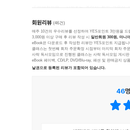
『마법천자문』시리즈는 주입식 한자 교육이 아
『마법천자문』의 학습 단계도 한층 높아지고, 초
회원리뷰
암기 스트레스 없이 익힐 수 있습니다. 어휘력과 
(46건)
만나 보세요!
매주 10건의 우수리뷰를 선정하여 YES포인트 3만원을 드
3,000원 이상 구매 후 리뷰 작성 시
일반회원 300원, 마니아
eBook은 다운로드 후 작성한 리뷰만 YES포인트 지급됩니
이 책의 장점
클래스는 첫번째 회차 주문확정 시점부터 마지막 회차 주문
사락 독서모임으로 진행된 클래스는 사락 독서모임 게시판
학교 공부에 꼭 필요한 한자어!
eBook 페이백, CD/LP, DVD/Blu-ray, 패션 및 판매금
완벽하게 익힐 수 있도록 재미있고 다양하게 구성했
낱권으로 등록된 리뷰가 포함되어 있습니다.
① 초등 필수 한자 어휘 20選
46
명
강용철 선생님과 현직 국어 선생님의 도움 아래,
유의어, 반의어, 연상어도 같이 표기해 어휘의 범위
② 만화, 카드, 학습 섹션의 3중 구성으로 탄탄하게
먼저 만화를 보고 이야기의 맥락을 통해 어휘의 쓰
다양한 학습 섹션과 나만의 문장 만들기 섹션을 통해