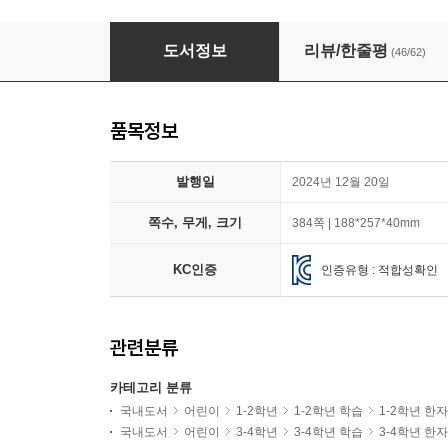
마법천자문 65 + 마법천자문 공식 설정집 : 天地
도서정보
리뷰/한줄평
(46/62)
품목정보
발행일
2024년 12월 20일
쪽수, 무게, 크기
384쪽 | 188*257*40mm
KC인증
인증유형 : 적합성확인
관련분류
카테고리 분류
국내도서
어린이
1-2학년
1-2학년 학습
1-2학년 한자
국내도서
어린이
3-4학년
3-4학년 학습
3-4학년 한자