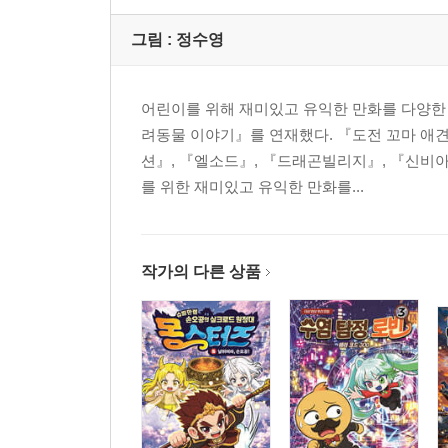
-편집 비하인드
그림 :
정수영
에필로그 220
어린이를 위해 재미있고 유익한 만화를 다양한 
[외전 소설 - 천수호에 핀 복사꽃] 224
려동물 이야기』를 연재했다. 『도전 꼬마 애견
션』, 『엘소드』, 『드래곤빌리지』, 『신비아
를 위한 재미있고 유익한 만화를...
작가의 다른 상품