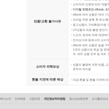
소비자의 요청에 따라 개별
디지털 컨텐츠인 eBook, 
eBook 대여 상품은 대여 기
모바일 쿠폰 등록 후 취소/환
반품/교환 불가사유
중고상품이 구매확정(자동 
LP상품의 재생 불량 원인이 기
시간의 경과에 의해 재판매가
전자상거래 등에서의 소비자
eBook 세트 상품은 일괄 
1개의 상품으로 취급 및 판매
우, 세트 상품 전부 및 세트
상품의 불량에 의한 반품, 교
소비자 피해보상
준하여 처리됨
환불 지연에 따른 배상
대금 환불 및 환불 지연에 
회사소개
인재채용
이용약관
개인정보처리방침
청소년보호정책
도서홍보안내