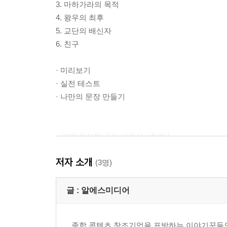
3. 마하가라의 목적
4. 왕우의 최후
5. 교단의 배신자
6. 친구
· 미리보기
· 실전 테스트
· 나만의 문장 만들기
『마법천자문 공식 설정집 : 天地人』
프롤로그 6
저자 소개
(3명)
제1장 마천 세계관 12
-마법천자문 타임 라인
글 :
알에스미디어
-마법천자문 줄거리
-마법천자문 세계 지도
종합 콘텐츠 창조기업을 표방하는 이야기꾼들의