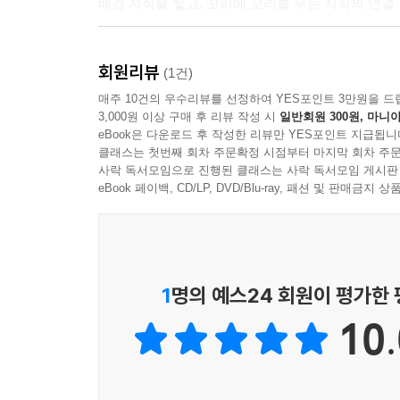
배경 지식을 쌓고, 꼬리에 꼬리를 무는 지식의 연결
〈나의 첫 지리책〉 시리즈는 지리 개념을 생생한 
회원리뷰
깨치고, 친숙한 공간인 지하철 역에서 도시의 특성
(1건)
기후 위기에 대해 배우고, 태풍이 몰려온 어느 날
매주 10건의 우수리뷰를 선정하여 YES포인트 3만원을 드
3,000원 이상 구매 후 리뷰 작성 시
일반회원 300원, 마니아
연결되어 있는지 알아 가기도 합니다. 아빠와 아
eBook은 다운로드 후 작성한 리뷰만 YES포인트 지급됩니
첫인상을 만들어 줍니다. 등장인물들과 함께 방방곡
클래스는 첫번째 회차 주문확정 시점부터 마지막 회차 주문
사락 독서모임으로 진행된 클래스는 사락 독서모임 게시판
“저탄소 요리 대결에 도전해 보지 않을래?”
eBook 페이백, CD/LP, DVD/Blu-ray, 패션 및 판매금
아빠와 함께 요리하며 배우는 기후 위기 이야기
오늘은 엄마의 생신, 지오와 아빠는 맛있는 요리를 
요리 대결에 앞서 두 사람은 마트에서 장을 보며 
위해 국내산이자 식물성 재료를 선택하고, 자원을 
1
명의 예스24 회원이 평가한
10.
나의 첫 지리책 3권 《도전! 저탄소 요리 대결》은
줍니다. 기후, 온실 효과, 탄소 발자국 등 기본 
배웁니다. 그림과 함께하는 이야기를 다 읽고 나면 직
지식을 담아낸 ‘나의 첫 지리 클릭!’ 코너가 마련