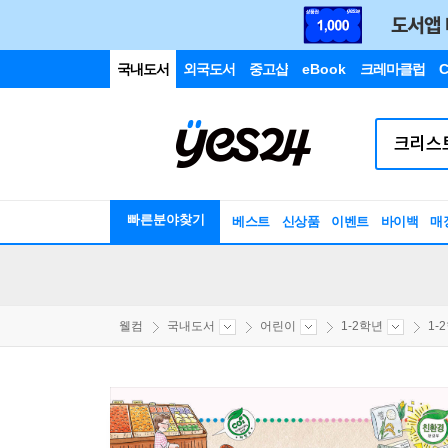
국내도서
외국도서
중고샵
eBook
크레마클럽
C
빠른분야찾기
베스트
신상품
이벤트
바이백
매
웰컴
국내도서
어린이
1-2학년
1-