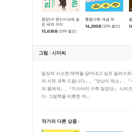
찾았다! 랜드마크에 숨
통합사회 개념 픽
쓸
은 세계 지리
16,200
원
(10% 할인)
1
15,030
원
(10% 할인)
그림 :
시미씨
일상의 사소한 매력을 담아내고 싶은 일러스트
자 사면 과학 드립니다』, 『맛난이 채소』, 『
의 몸에게』, 『미스터리 수학 탐정단』 시리즈
다. 그림책을 비롯한 여...
작가의 다른 상품