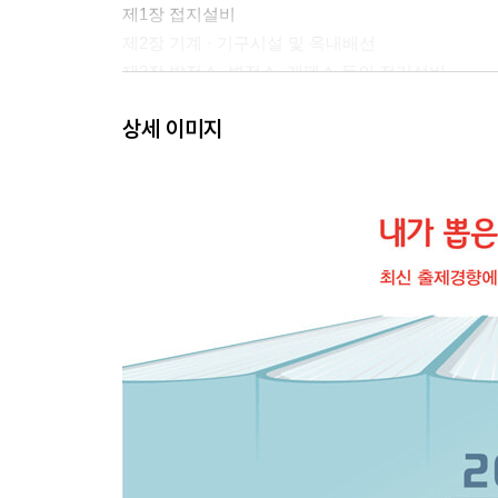
제1장 접지설비
제2장 기계 · 기구시설 및 옥내배선
제3장 발전소, 변전소, 개폐소 등의 전기설비
상세 이미지
PART 03 전선로
제1장 전선로
제2장 특수장소의 전선로
제3장 전력보안통신설비
PART 04 저압전기설비 및 고압옥내배선
제1장 통칙
제2장 안전을 위한 보호
제3장 저압 옥내배선공사
PART 05 전기철도