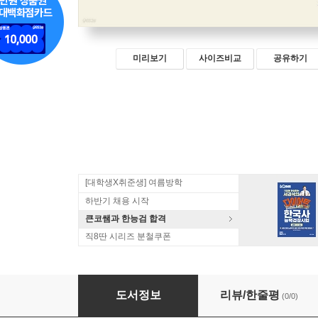
미리보기
사이즈비교
공유하기
[대학생X취준생] 여름방학
하반기 채용 시작
큰코쌤과 한능검 합격
직8딴 시리즈 분철쿠폰
2025 전기설비기술기준
도서정보
리뷰/한줄평
(0/0)