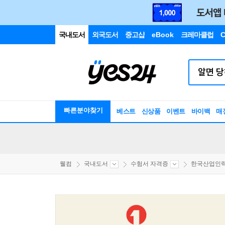
국내도서
외국도서
중고샵
eBook
크레마클럽
C
빠른분야찾기
베스트
신상품
이벤트
바이백
매
웰컴
국내도서
수험서 자격증
한국산업인력공