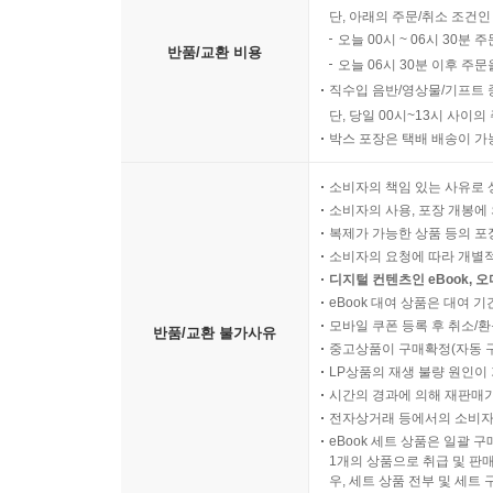
단, 아래의 주문/취소 조건인
오늘 00시 ~ 06시 30분 
반품/교환 비용
오늘 06시 30분 이후 주문
직수입 음반/영상물/기프트 
단, 당일 00시~13시 사이
박스 포장은 택배 배송이 가
소비자의 책임 있는 사유로 
소비자의 사용, 포장 개봉에 
복제가 가능한 상품 등의 포장을 
소비자의 요청에 따라 개별
디지털 컨텐츠인 eBook, 
eBook 대여 상품은 대여 기
모바일 쿠폰 등록 후 취소/환
반품/교환 불가사유
중고상품이 구매확정(자동 
LP상품의 재생 불량 원인이 기
시간의 경과에 의해 재판매가
전자상거래 등에서의 소비자
eBook 세트 상품은 일괄 
1개의 상품으로 취급 및 판매
우, 세트 상품 전부 및 세트