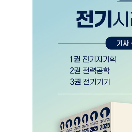
PART 06 분산형 전원
제1장 통칙
제2장 전기저장장치
제3장 태양광발전설비
제4장 풍력발전설비
제5장 연료전지설비
부록 과년도 기출문제
■전기기사
2020년 1·2회
2020년 3회
2020년 4회