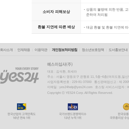
상품의 불량에 의한 반품, 교
소비자 피해보상
준하여 처리됨
환불 지연에 따른 배상
대금 환불 및 환불 지연에 
회사소개
인재채용
이용약관
개인정보처리방침
청소년보호정책
도서홍보안내
대표 : 김석환, 최세라
주소 : 서울시 영등포구 은행로 11, 5층~6층(여의도동,일신
사업자등록번호 : 229-81-37000 통신판매업신고 : 제 200
이메일 : yes24help@yes24.com 호스팅 서비스사업자 :
Copyright ⓒ YES24 Corp. All Rights Reserved.