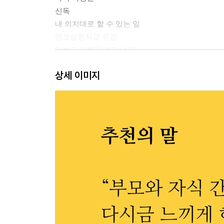
신독
내 의지대로 할 수 있는 일
맹모삼천지교 유감
아빠도 아빠가 생각날 때
달라진 사주
상세 이미지
사주 볼 때마다 듣는 말
터널
밤벌레처럼
수리는 대체 왜?
법도를 아는 개
외로움
내가 제일 쎄
우리 딸은 ①
우연이 곧 필연
필연이 된 우연
이심전심
불감청 고소원(不敢請 固所願)이거늘