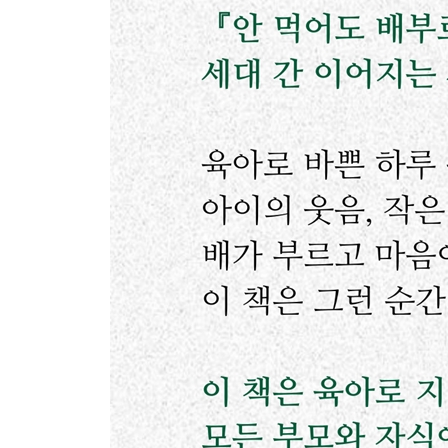
사랑이 가득한 집
상처
미안하다, 딸아!
엄마 손길
엄마의 꿈
스물아홉 살 미란이는 대단하기도 하지
오빠
나의 외할아버지
수렁에서 건진 내 딸
아빠에게 ‘할아버지가 된다는 것’은
우리들의 블루스
놀이는 추억을 만들고
나의 아빠
무궁무진 할비랜드
우리 아기 덕분에
“끙 차”
이런 게 손주 둔 부모님 마음