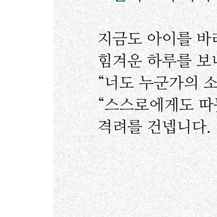
역시 우리 아빠
할아버지라는 지위로
이제야 알게 된 엄마 마음
아빠에게
EPILOGUE
소이부답 심자한