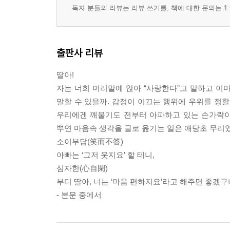
독자 분들의 리뷰는 리뷰 쓰기를, 책에 대한 문의는 1:
출판사 리뷰
딸아!
자는 너희 머리맡에 앉아 “사랑한다”고 말하고 이
말할 수 있을까. 감정이 이끄는 행위에 우위를 정할 
우리에겐 깨물기도 전부터 아파하고 있는 손가락이
뿌연 마음속 생각을 글로 옮기는 일은 애당초 무리였
소이부답(笑而不答)
아빠는 ‘그저 웃지요’ 할 테니,
심자한(心自閑)
부디 딸아, 너는 ‘마음 편하지요’라고 해주면 좋겠구
- 본문 중에서