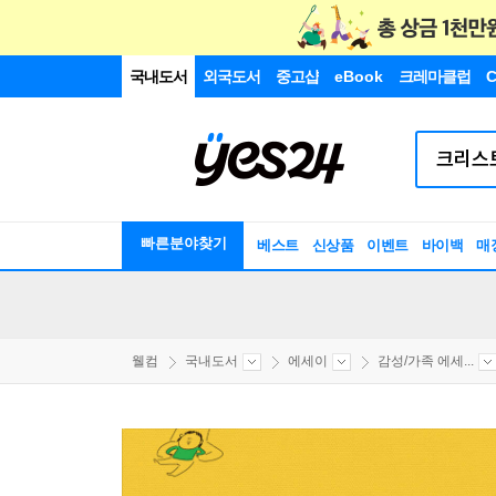
국내도서
외국도서
중고샵
eBook
크레마클럽
C
빠른분야찾기
베스트
신상품
이벤트
바이백
매
웰컴
국내도서
에세이
감성/가족 에세...