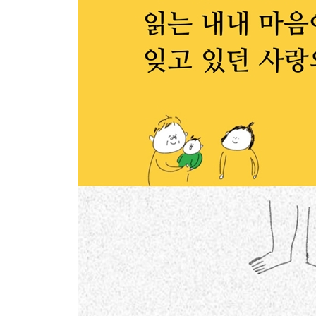
합격의 그날
가문의 전설
모로 가도 서울만 가면 된다
독립
우리 딸은 ②
인연이란
임신
요란
내 딸은 입덧 중
손녀를 만나기 전
기쁜 날에는 왜 자꾸 눈물이 나나
새로운 만남
둘째 손주 탄생 비화
(어… 사실은… 이건데?)
태동
백과사전
엄마는 패셔니스타