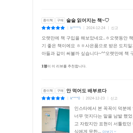
술술 읽어지는 책~♡
종이책
구매
b*****i
2024-12-24
신고
|
|
|
오랫만에 책 구입을 해보았네요..ㅎ오랫동안 책
기 좋은 책이에요 ㅎㅎ사은품으로 받은 도치일
아들과 같이 써볼까 싶습니다~^^오랫만에 책
1명
이 이 리뷰를 추천합니다.
안 먹어도 배부르다
종이책
구매
k****0
2024-12-23
신고
|
|
|
인스타에서 본 꼭꼭이 덕분에
너무 멋지다는 말을 남발 했었
고 자랐지만 표현이 서툴렀던 
식에게 무한...
더보기