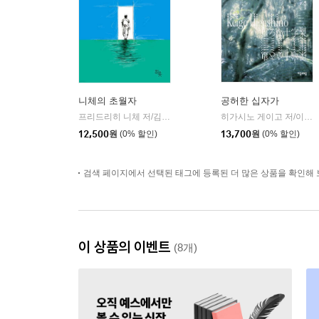
니체의 초월자
공허한 십자가
프리드리히 니체 저/김철 편역
히읏
히가시노 게이고 저/이선희 역
|
12,500
원
(0% 할인)
13,700
원
(0% 할인)
검색 페이지에서 선택된 태그에 등록된 더 많은 상품을 확인해 
이 상품의 이벤트
(8개)