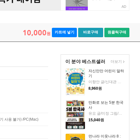
AD
10,000
카트에 넣기
바로구매
원클릭구매
원
이 분야 베스트셀러
더보기
자신만만 어린이 말하
기
이향안 글/신대관 그림
8,960
원
만화로 보는 5분 한국
사
유요 글/미정 그림/신병주 감수
사용 불가) /PC(Mac)
15,040
원
먼나라 이웃나라 8 :