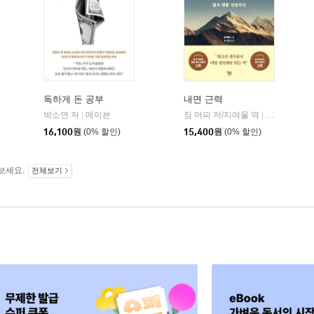
독하게 돈 공부
내면 근력
자음과모음
박소연 저
메이븐
짐 머피 저/지여울 역
윌북(willboo
|
|
|
16,100
원
(0% 할인)
15,400
원
(0% 할인)
보세요.
전체보기