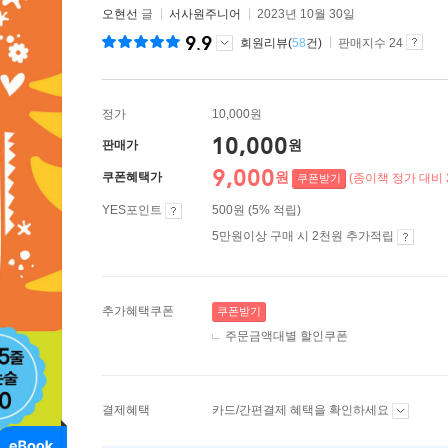
오현선
글
서사원주니어
2023년 10월 30일
9.9
회원리뷰(
58
건)
판매지수 24
정가
10,000원
10,000
원
판매가
9,000
원
쿠폰혜택가
(종이책 정가 대비 
쿠폰받기
YES포인트
500원 (5% 적립)
5만원이상 구매 시 2천원 추가적립
추가혜택쿠폰
쿠폰받기
주문금액대별 할인쿠폰
결제혜택
카드/간편결제 혜택을 확인하세요