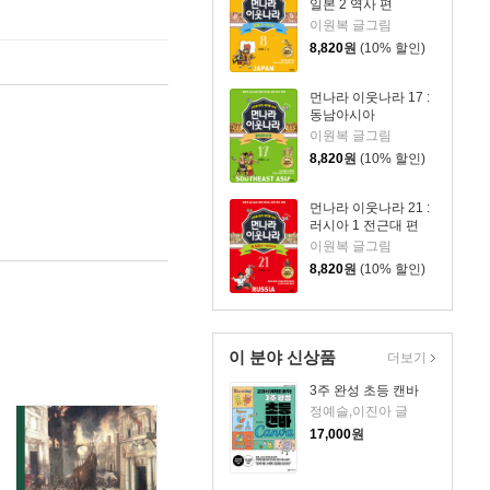
일본 2 역사 편
이원복 글그림
8,820
원
(10% 할인)
먼나라 이웃나라 17 :
동남아시아
이원복 글그림
8,820
원
(10% 할인)
먼나라 이웃나라 21 :
러시아 1 전근대 편
이원복 글그림
8,820
원
(10% 할인)
이 분야 신상품
더보기
3주 완성 초등 캔바
정예슬,이진아 글
17,000
원