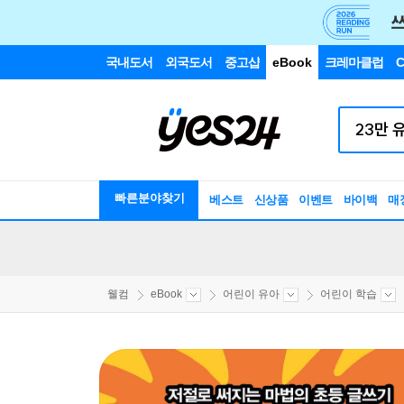
국내도서
외국도서
중고샵
eBook
크레마클럽
C
빠른분야찾기
베스트
신상품
이벤트
바이백
매
웰컴
eBook
어린이 유아
어린이 학습