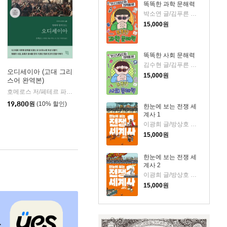
똑똑한 과학 문해력
박소연 글/김푸른 그림
15,000
원
똑똑한 사회 문해력
김수현 글/김푸른 그림
오디세이아 (고대 그리
15,000
원
스어 완역본)
k)
호메로스 저/페테르 파울 루벤스 그림/박문재 역
현대지성
|
19,800
원
(10% 할인)
한눈에 보는 전쟁 세
계사 1
이광희 글/방상호 그림
15,000
원
한눈에 보는 전쟁 세
계사 2
이광희 글/방상호 그림
15,000
원