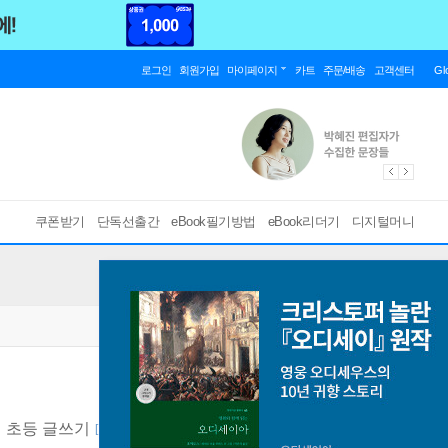
로그인
회원가입
마이페이지
카트
주문/배송
고객센터
Gl
쿠폰받기
단독선출간
eBook필기방법
eBook리더기
디지털머니
 초등 글쓰기
[ PDF ]