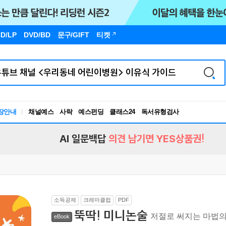
D/LP
DVD/BD
문구
/GIFT
티켓
장안내
채널예스
사락
예스펀딩
클래스24
독서유형검사
RBTI Lab
독서유형검사
AI 일문백답
의견 남기면 YES상품권!
소득공제
크레마클럽
PDF
뚝딱! 미니논술
저절로 써지는 마법의
eBook