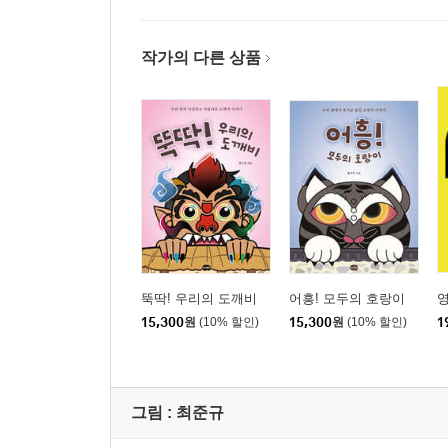
작가의 다른 상품
뚝딱! 우리의 도깨비
어흥! 모두의 호랑이
영
15,300
원
(10% 할인)
15,300
원
(10% 할인)
1
그림 :
최준규