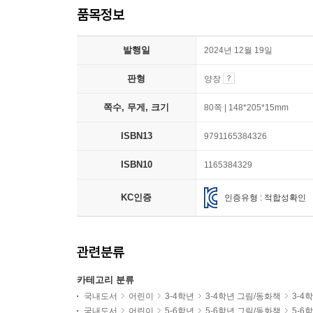
품목정보
발행일
2024년 12월 19일
판형
양장
쪽수, 무게, 크기
80쪽 | 148*205*15mm
ISBN13
9791165384326
ISBN10
1165384329
KC인증
인증유형 : 적합성확인
관련분류
카테고리 분류
국내도서
어린이
3-4학년
3-4학년 그림/동화책
3-4
국내도서
어린이
5-6학년
5-6학년 그림/동화책
5-6