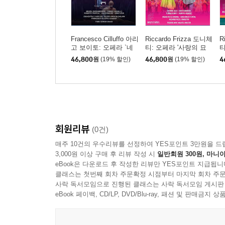
Francesco Cilluffo 아리
Riccardo Frizza 도니체
R
고 보이토: 오페라 `네
티: 오페라 '사랑의 묘
티
로네` (Arrigo Boito: Ner
약' (Donizetti: L'Elisir
약'
46,800
원
(19% 할인)
46,800
원
(19% 할인)
4
one)
D'Amore)
D
회원리뷰
(0건)
매주 10건의 우수리뷰를 선정하여 YES포인트 3만원을 드
3,000원 이상 구매 후 리뷰 작성 시
일반회원 300원, 마니아
eBook은 다운로드 후 작성한 리뷰만 YES포인트 지급됩니
클래스는 첫번째 회차 주문확정 시점부터 마지막 회차 주문
사락 독서모임으로 진행된 클래스는 사락 독서모임 게시판
eBook 페이백, CD/LP, DVD/Blu-ray, 패션 및 판매금