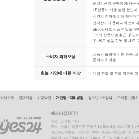
중고상품이 구매확정(자동 
LP상품의 재생 불량 원인이 기
시간의 경과에 의해 재판매가
전자상거래 등에서의 소비자
eBook 세트 상품은 일괄 
1개의 상품으로 취급 및 판매
우, 세트 상품 전부 및 세트
상품의 불량에 의한 반품, 교
소비자 피해보상
준하여 처리됨
환불 지연에 따른 배상
대금 환불 및 환불 지연에 
회사소개
인재채용
이용약관
개인정보처리방침
청소년보호정책
도서홍보안내
대표 : 김석환, 최세라
주소 : 서울시 영등포구 은행로 11, 5층~6층(여의도동,일신
사업자등록번호 : 229-81-37000 통신판매업신고 : 제 200
이메일 : yes24help@yes24.com 호스팅 서비스사업자 :