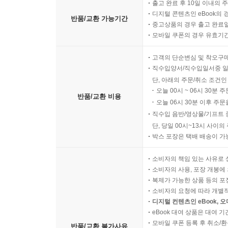
출고 완료 후 10일 이내의 
디지털 콘텐츠인 eBook의 
반품/교환 가능기간
중고상품의 경우 출고 완료일
모바일 쿠폰의 경우 유효기간(
고객의 단순변심 및 착오구
직수입양서/직수입일서중 일
단, 아래의 주문/취소 조건인
오늘 00시 ~ 06시 30분 
반품/교환 비용
오늘 06시 30분 이후 주문
직수입 음반/영상물/기프트 
단, 당일 00시~13시 사이
박스 포장은 택배 배송이 가
소비자의 책임 있는 사유로 
소비자의 사용, 포장 개봉에 
복제가 가능한 상품 등의 포장을 
소비자의 요청에 따라 개별
디지털 컨텐츠인 eBook, 
eBook 대여 상품은 대여 기
모바일 쿠폰 등록 후 취소/환
반품/교환 불가사유