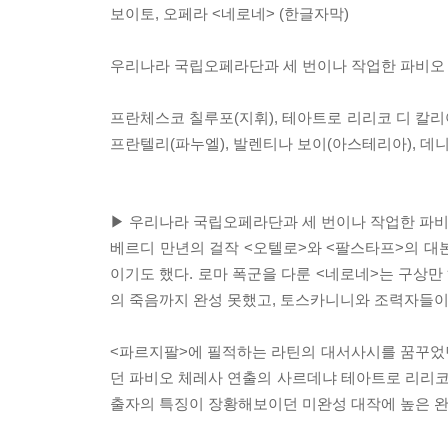
보이토, 오페라 <네로네> (한글자막)
우리나라 국립오페라단과 세 번이나 작업한 파비오
프란체스코 칠루포(지휘), 테아트로 리리코 디 칼리
프란텔리(파누엘), 발렌티나 보이(아스테리아), 데니
▶ 우리나라 국립오페라단과 세 번이나 작업한 파
베르디 만년의 걸작 <오텔로>와 <팔스타프>의 대본
이기도 했다. 로마 폭군을 다룬 <네로네>는 구상만
의 죽음까지 완성 못했고, 토스카니니와 조력자들이 
<파르지팔>에 필적하는 라틴의 대서사시를 꿈꾸었
던 파비오 체레사 연출의 사르데냐 테아트로 리리
출자의 특징이 장황해보이던 미완성 대작에 높은 