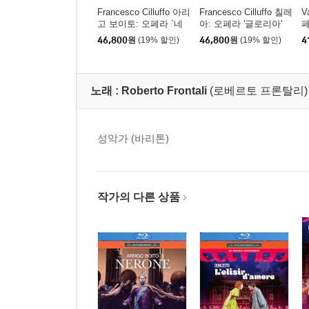
Francesco Cilluffo 아리
Francesco Cilluffo 칠레
V
고 보이토: 오페라 `네
아: 오페라 '글로리아'
페
로네` (Arrigo Boito: Ner
(Francesco Cilea: Glori
외
46,800
원
(19% 할인)
46,800
원
(19% 할인)
4
one)
a)
ro
노래 :
Roberto Frontali
(로베르토 프론탈리)
성악가 (바리톤)
작가의 다른 상품