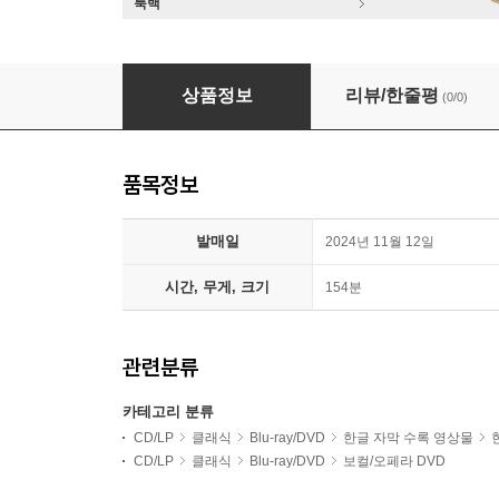
룩백
Francesco Cilluffo 아리고 보이토: 오페라 `네로네`
상품정보
리뷰/한줄평
(0/0)
품목정보
발매일
2024년 11월 12일
시간, 무게, 크기
154분
관련분류
카테고리 분류
CD/LP
클래식
Blu-ray/DVD
한글 자막 수록 영상물
CD/LP
클래식
Blu-ray/DVD
보컬/오페라 DVD