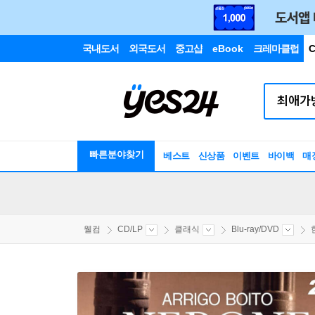
국내도서
외국도서
중고샵
eBook
크레마클럽
C
빠른분야찾기
베스트
신상품
이벤트
바이백
매
웰컴
CD/LP
클래식
Blu-ray/DVD