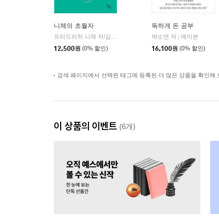
니체의 초월자
독하게 돈 공부
프리드리히 니체 저/김철 편역
히읏
박소연 저
메이븐
|
|
12,500
원
(0% 할인)
16,100
원
(0% 할인)
검색 페이지에서 선택된 태그에 등록된 더 많은 상품을 확인해 
이 상품의 이벤트
(6개)