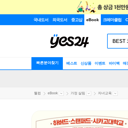
국내도서
외국도서
중고샵
eBook
크레마클럽
C
빠른분야찾기
베스트
신상품
이벤트
바이백
매
웰컴
eBook
가정 살림
자녀교육