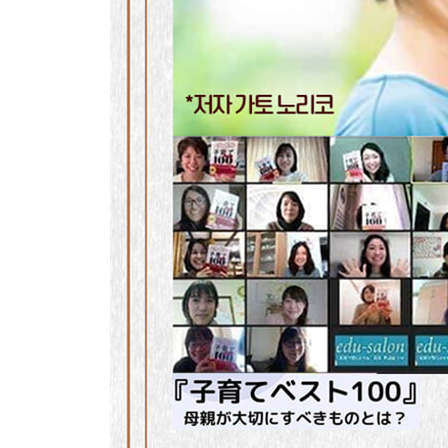
SECTION 5 학력을 높이려면?
효과적인 피드백으로 ‘의욕’을 끌어낸다
62 아이의 성향 파악하기 ……… 성향에 맞추어 
63 연산력 키우기 ……… 즐기면서 숫자와 친해지게
64 함께 계획 세우기 ……… 계획 세우기를 통해 
65 쓰기 ① ……… 쓰는 것을 좋아하게 만든다
66 쓰기 ② ……… 일기를 쓰게 한다
67 쓰기 ③ ……… 글쓰기의 공식을 알려준다
68 공부 습관 들이기 ……… 무리하지 않고 즐겁게
69 프로그래밍 가르치기 ……… 시행착오로 뇌를 
70 반복 학습하기 ……… 변화와 부담을 적절히 준
71 어휘 늘리기 ……… 이해력을 높여주는 기초체
72 시간 낭비 줄이기 ……… 합리적인 공부법을 
73 영어 익히기 ……… 영어를 놀이도구로 삼는다
74 아이에게 배우기 ……… 다른 사람에게 가르치
75 시간 간격을 두고 복습하기 ……… 암기 과목에