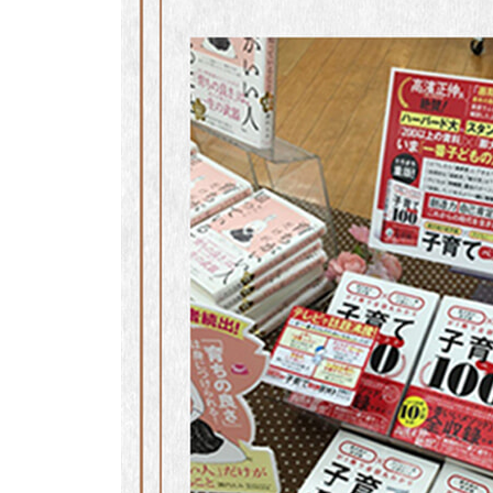
변화에 강한 ‘꺾이지 않는 마음’을 만든다
31 양질의 수면 취하기 ……… 요즘 아이들은 잠이
32 다양한 시각 키우기 ……… 하나의 정답만 고집
33 자제심 키우기 ……… 스스로를 제어하는 기술
34 탄력성 키우기 ……… 강하게 살아갈 수 있는 
35 감사하는 마음 키우기 ……… 마음을 풍요롭게 
36 무슨 말이든 할 수 있는 환경 만들기 ……… 다
37 집안일 돕게 하기 ……… 맡기고, 고맙다고 말한
38 학원 보내기 ① ……… 학원, 잘 고르는 요령을
39 학원 보내기 ② ……… 스케줄은 여유 있게 정한
40 학원 보내기 ③ ……… 학원비 사용 계획을 세운
41 받아주기 ……… 무조건 인정해준다
42 자질 속단하지 않기 ……… 속단은 아이의 가능
43 강요하지 않기 ……… 적당한 거리감을 유지한
44 가족여행 가기 ……… 성장에 중요한 비일상적 
45 작은 기쁨 느끼게 해주기 ……… 괴로움을 이겨
46 강점에 주목하기 ……… 주목하면 아이는 성장