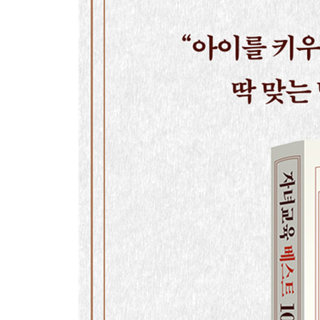
76 칭찬하기 ……… 무엇을 칭찬하느냐에 따라 크
77 피드백하기 ……… 고칠 점을 긍정적으로 알려
78 우선순위 정하기 ……… 할 일 리스트를 작성해
79 책 소리 내서 읽기 ……… 틀려도 좋으니 즐겁게
80 상 주기 ……… 동기부여를 위한 상을 준다
81 의욕 불어넣기 ……… 내가 할래!”라고 말하는 
82 도와주기 ……… 간섭하지 않고 도와준다
83 학교는 함께 정하기 ……… 진학률로만 고르지 
84 아이에게 공간 주기 ……… 잠재 능력을 키워주
85 일찍 자고 일찍 일어나기 ……… 뇌를 위해 충
86 집중력 키우기 ……… 집중 유지 시간은 고작 1
SECTION 6 체력을 키우려면?
‘영양과 운동’으로 강한 뇌와 몸을 만든다
87 균형 잡힌 영양 섭취하기 ……… 좋은 식사의 
88 간식 챙기기 ……… 당질보다 지질에 신경 쓴다
89 아침밥 먹이기 ……… 심플한 패턴을 만든다