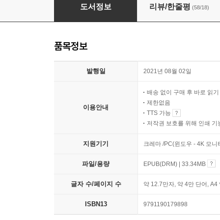
자녀교육 베스트 100
도서정보
리뷰/한줄평
(58/18)
품목정보
발행일
2021년 08월 02일
배송 없이 구매 후 바로 읽
제한없음
이용안내
TTS 가능
저작권 보호를 위해 인쇄 기
지원기기
크레마 /PC(윈도우 - 4K 모
파일/용량
EPUB(DRM) | 33.34MB
글자 수/페이지 수
약 12.7만자, 약 4만 단어, A4
ISBN13
9791190179898