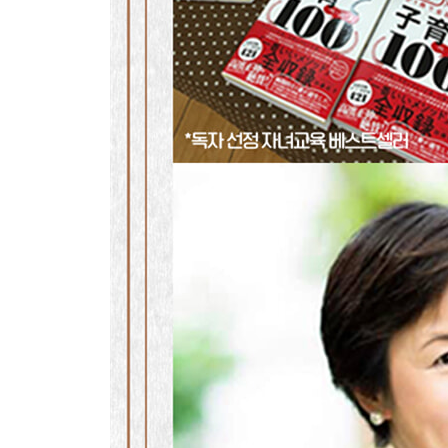
47 동식물 키우기 ……… 돌보면서 따뜻한 마음이 
SECTION 4 창의력을 키우려면?
유연한 뇌에 많은 ‘자극’을 준다
48 악기 배우기 ……… 즐기며 창의력을 키운다
49 진짜 체험시키기 ……… 몸을 움직여 오감을 자
50 틀에 가두지 않기 ……… 간섭은 꾹 참는다
51 게임 허락하기 ……… 게임을 대화의 소재로 활
52 호기심 키우기 ……… 부모도 두근거릴 일을 찾
53 긍정적인 표현으로 이야기하기 ……… 부정적인
54 아트(Art) 체험하기 ……… 다양한 감상을 편하
55 몰입(flow)시키기 ……… 몰입을 방해하지 않는
56 만들기로 시행착오 경험시키기 ……… 손을 움직
57 풍부한 상상력 키우기 ……… 지금은 쓸모없어 
58 명상하기 ……… 아이와 함께 즐겁게 한다
59 멍 때리기 ……… 아이들은 의외로 피곤하다
60 책 속에서 생활하기 ……… 독서는 머리를 좋게
61 낙서하기 ……… 뇌의 비집중 모드에서 창의력