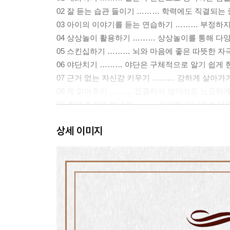
02 잘 듣는 습관 들이기 ……… 학력에도 직결되는
03 아이의 이야기를 듣는 연습하기 ……… 부정하
04 상상놀이 활용하기 ……… 상상놀이를 통해 다
05 스킨십하기 ……… 뇌와 마음에 좋은 따뜻한 자
06 야단치기 ……… 야단은 구체적으로 알기 쉽게 
07 근거 없는 자신감 키우기 ……… 강하게 살아가
08 책 읽어주기 ……… 집중하지 않더라도 느긋하
09 주말 즐겁게 보내기 ……… 다양한 만남으로 
10 평소와 다른 행동 살피기 ……… 몸이 보내는 
상세 이미지
11 말은 분명히 전달하기 ……… 어떻게 말하는 것
12 싸움 중재하기 ……… 싸움도 배움의 장이 될 수
13 감정 조절하는 법 가르치기 ……… 커뮤니케이
14 스마트폰 규칙 정하기 ……… 중독의 위험성으
15 가족회의 하기 ……… 아이와 대화할 기회를 만
16 인사하기 ……… 의무가 아니라 좋아하게 만든
17 발표력 키우기 ……… 말 잘하는 틀을 알려준다
18 모범을 보인다 ……… 부모도 아이와 함께 성장