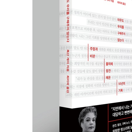
-엄청난 분노, 엄청난 질주
-보잘것없고 하찮은: 미첼 잭슨, 『잔여의 세월』(20
-해변이 짜증나는 이유
-피 흘리는 산문들: 메건 다움, 『말할 수 없는 것』(2
-결혼이라는 굴레: 제니 오필, 『사색의 부서』(2014
-음식 방송의 가학적 즐거움
-공개 구혼이 로맨틱할 수 있을까
-차이와 공감: 조이스 캐럴 오츠, 『희생』(2015)
-코카인이 목소리를 얻다: 제임스 해너햄, 『딜리셔스 
-오스카, 백인이 너무 많다
-상상 속 흑인의 삶: 조디 피코, 『작지만 위대한 일들
-노예제 팬픽션은 관심 없다
-『앵무새 죽이기』가 왜 중요하다는 걸까: 톰 샌토피
-문제 많은 예술가의 문제적 작품
-〈로잰〉 리부트의 참을 수 없는 점
-프로그램 종영이 완벽한 해답은 아니다
-처음부터 끝까지 게으르고 모욕적인