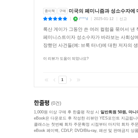
2016년에 이어 2024년 트럼프 당선이 확실시된
좌절감을 느끼고 있다. 록산 게이는 투표 당일, “모든 것
미국의 페미니즘과 성소수자에 
종이책
구매
후보에 투표한다는 열정적인 글을 올렸고, 선거 결
i****d
2025-01-12
신고
|
|
|
(Everything Still Has to be Okay)”
록산 게이가 그동안 쓴 여러 컬럼을 묶어서 낸 
외부의 변화, 단번에 주어지는 해결책으로 이 복잡
페미니스트이자 성소수자가 바라보는 사회상에 
안전을 보장받으려는 이기심도 버려야 한다. “아무
장했던 사건들(예: 브룩 터너)에 대한 저자의
사용할 수 있다는 사실을 깨닫고 자신의 위치에서 
이 리뷰가 도움이 되었나요?
아무도 우리를 구해주지 않지만 “우리는 스스로를 구
늘 자신의 발언으로 사회에 책임지고자 노력하는 
1
지금, “책임감 있는 의견 쓰기란 무엇인가 묻는 이들에
“분노는 본질적으로 나쁜 게 아니다. 대부분의 경우
한줄평
(0건)
수 있다. 뭔가 잘못되었다고 말할 수 있다. 우리가
1,000원 이상 구매 후 한줄평 작성 시
일반회원 50원, 마니
분노의 차이를 아는 것이다.”(86쪽)
eBook은 다운로드 후 작성한 리뷰만 YES포인트 지급됩니
클래스는 첫번째 회차 주문확정 시점부터 마지막 회차 주문
eBook 페이백, CD/LP, DVD/Blu-ray, 패션 및 판매금