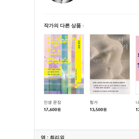
작가의 다른 상품
인생 문장
헝거
17,600
원
13,500
원
1
역 :
최리외