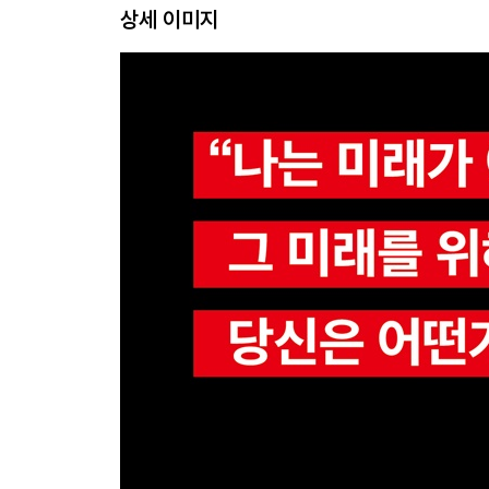
상세 이미지
시민의 의무와 책임
-우리에게도 화낼 자격이 있다
-머리와 가슴으로 하는 투표
-지금 우리는 벼랑 끝에 서 있다
-아무도 우리를 구하러 오지 않는다
-환멸 나시죠? 그래도 투표하세요
-기억하라, 아무도 우리를 구하러 오지 않는다
-이젠 스스로를 구해야 한다
-산산이 부서졌다, 이제 싸울 준비가 됐다
흑인의 생명은 당연히 중요하다
-이제 용서는 신물이 난다
-우리의 취약한 몸에 관하여
-죽은 사자를 위한 눈물
-흑인 아이들이 직면한 위험