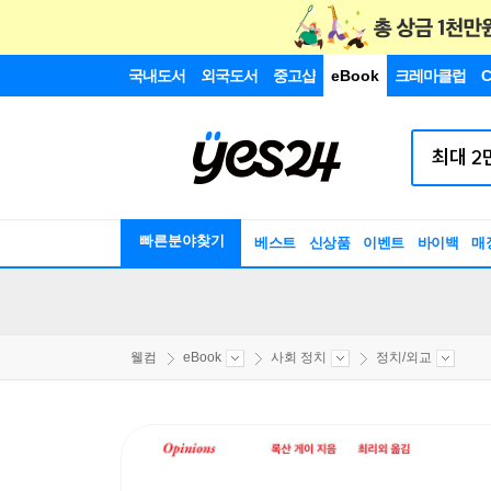
국내도서
외국도서
중고샵
eBook
크레마클럽
C
빠른분야찾기
베스트
신상품
이벤트
바이백
매
웰컴
eBook
사회 정치
정치/외교