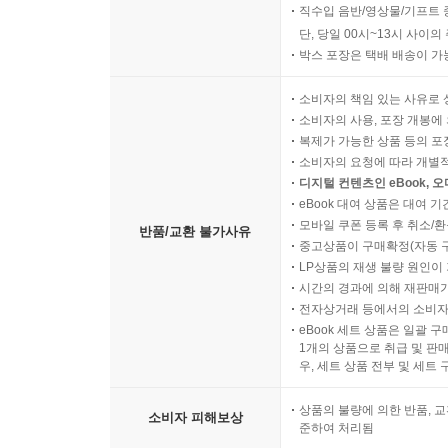
직수입 음반/영상물/기프트 
단, 당일 00시~13시 사이
박스 포장은 택배 배송이 가
소비자의 책임 있는 사유로 
소비자의 사용, 포장 개봉에 
복제가 가능한 상품 등의 포장을 
소비자의 요청에 따라 개별
디지털 컨텐츠인 eBook, 
eBook 대여 상품은 대여 기
모바일 쿠폰 등록 후 취소/환
반품/교환 불가사유
중고상품이 구매확정(자동 
LP상품의 재생 불량 원인이 기
시간의 경과에 의해 재판매가
전자상거래 등에서의 소비자
eBook 세트 상품은 일괄 
1개의 상품으로 취급 및 판매
우, 세트 상품 전부 및 세트
상품의 불량에 의한 반품, 교
소비자 피해보상
준하여 처리됨