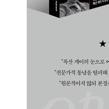
-토니 모리슨의 유산
-흑인 히어로를 기리는 방법
-미술품 수집과의 낯선 조우
남 일에 참견하기
-마돈나, 그의 봄이 기지개를 켜다
-찰리 허넘, 올 것이 왔다
-니키 미나즈, 비트의 주인
-멀리나 맷수커스, 두려움 모르는 시선
-저넬 모네이, 거절은 나의 무기
-세라 폴슨, 겁 없는 예술가
-테사 톰프슨, 변화를 만드는 능력
-조던 캐스틸, 기대와 만족 사이
-패멀라 앤더슨, 마침내 자신을 드러내다
록산에게 물어보세요