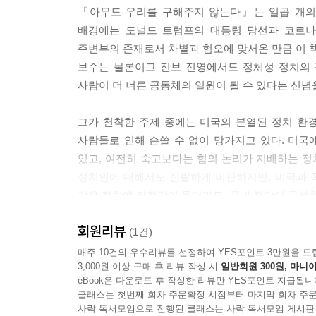
『아무도 우리를 구해주지 않는다』는 일곱 개의 
배경에는 도널드 트럼프의 대통령 당선과 코로나1
주변부의 존재로서 차별과 혐오에 맞서온 만큼 이 책
보수는 물론이고 진보 진영에서도 정체성 정치의 
사람이 더 너른 공동체의 일원이 될 수 있다는 신념
그가 천착한 주제 중에는 미국의 분열된 정치 환
사람들로 인해 손쓸 수 없이 망가지고 있다. 미국
있고, 여전히 숙고보다는 힘의 논리가 지배하는 정
정치인에 대해서도 신랄하게 비판하지만, 비극과 
같은 정치에 좌절감이 들더라도, 끝내 절망에 굴복할 
행동들을 역설한다.
회원리뷰
(1건)
“스스로를 속여선 안 된다. 불만스럽다는 식의 
매주 10건의 우수리뷰를 선정하여 YES포인트 3만원을 드
3,000원 이상 구매 후 리뷰 작성 시
일반회원 300원, 마니아
자들부터 간 커진 추종자들까지 난 쭉 뻗은 길을 보라
eBook은 다운로드 후 작성한 리뷰만 YES포인트 지급됩니
뭐라도 하라.” (102~103쪽)
클래스는 첫번째 회차 주문확정 시점부터 마지막 회차 주문
사락 독서모임으로 진행된 클래스는 사락 독서모임 게시판