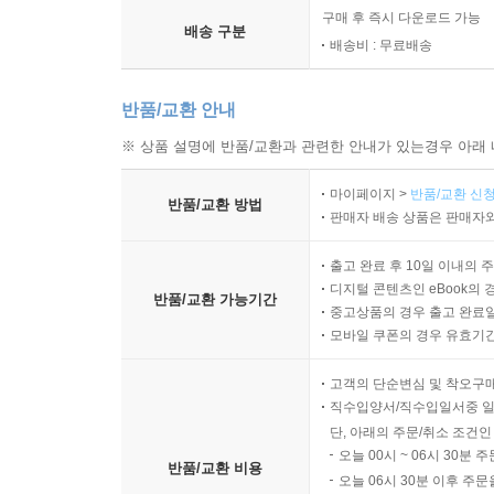
구매 후 즉시 다운로드 가능
배송 구분
배송비 : 무료배송
반품/교환 안내
※ 상품 설명에 반품/교환과 관련한 안내가 있는경우 아래 
마이페이지 >
반품/교환 신청
반품/교환 방법
판매자 배송 상품은 판매자와
출고 완료 후 10일 이내의 
디지털 콘텐츠인 eBook의 
반품/교환 가능기간
중고상품의 경우 출고 완료일
모바일 쿠폰의 경우 유효기간(
고객의 단순변심 및 착오구
직수입양서/직수입일서중 일
단, 아래의 주문/취소 조건인
오늘 00시 ~ 06시 30분 
반품/교환 비용
오늘 06시 30분 이후 주문