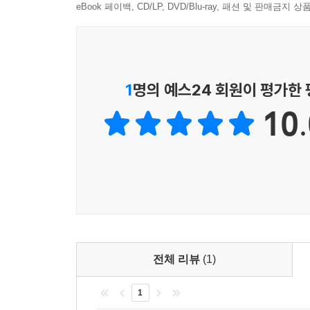
인종 문제는 록산 게이가 가장 통렬하고 무겁게 다루는 이
eBook 페이백, CD/LP, DVD/Blu-ray, 패션 및 판매금
세상, 백인에 의한 흑인 사망자 명단에 새로운 이름
토로하면서도 그 희생자의 이름을 가슴에 새기고 그
문화비평은 문화 창작자이자 열렬한 소비자인 록
1
명의 예스24 회원이 평가한
영향을 미치는 제도적 문제가 엄연히 존재한다. 
10.
와칸다』를 집필한 창작자로서 대중성과 작품성 둘
때문에 창작자들은 크고 작은 선택의 문제에 직
주장한다. 예를 들어, 백인우월주의 선동가의 책 
팟캐스트를 유치한 플랫폼에서 자신의 방송을 스
있더라도 그 상황에서 더 나은 선택을 하자고 제안한
폴슨, 테사 톰프슨 등과 인터뷰했다. 한국에도 
느낄 수 있다.
세상을 구하는 것은 대담하고 단단한 말이다
전체 리뷰
(1)
항의하고, 분노하고, 기억하는 말의 힘
1