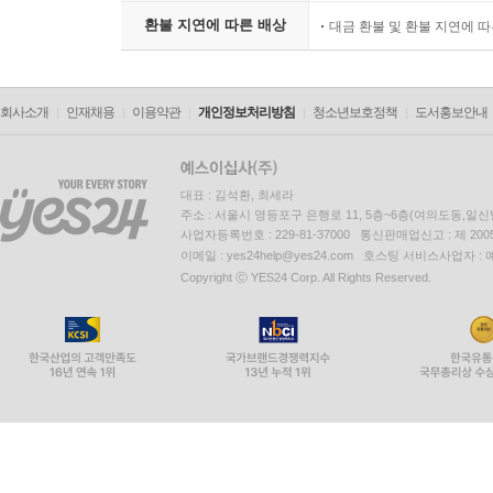
환불 지연에 따른 배상
대금 환불 및 환불 지연에 
회사소개
인재채용
이용약관
개인정보처리방침
청소년보호정책
도서홍보안내
대표 : 김석환, 최세라
주소 : 서울시 영등포구 은행로 11, 5층~6층(여의도동,일신
사업자등록번호 : 229-81-37000 통신판매업신고 : 제 200
이메일 : yes24help@yes24.com 호스팅 서비스사업자 :
Copyright ⓒ YES24 Corp. All Rights Reserved.