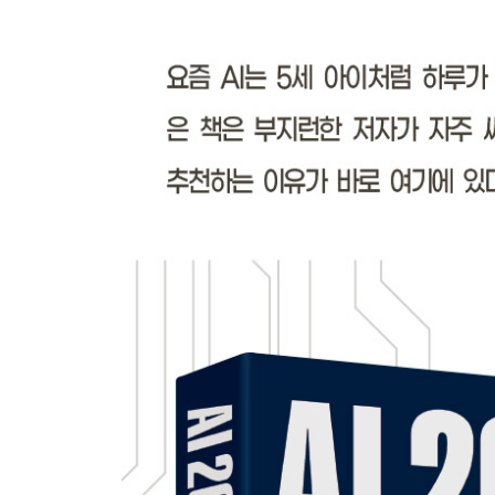
업그레이드! 좋은 프롬프트를 위한 5가지 얼개
프롬프트를 위한 워밍업 4가지 | 좋은 프롬프트를 위
예시 제공 | 답변 형식/스타일/양 | 출처(추천 정보원
［팁］ 싱글턴과 멀티턴, 어느 게 좋을까?
［팁］ 질문이 구체적으로 안 떠오른다면
［팁］ 한국어 질문에 대한 답이 아쉽다면?
［팁］ AI에게 답변 형식 요청할 때 주의점
프롬프트 엔지니어링 도움닫기 4가지
［실습］ 이어쓰기 기법－SNS 홍보 검토 보고서 |
변수를 이용하는 템플릿 기법－제품 체험단 블로그 
［팁］ 추론 능력을 높이는 마법의 문장
［팁］ 프롬프트의 중간 정보 누락 현상
［팁］ 오픈AI가 권장하는 프롬프트 18팁
［팁］ 프롬프트에 영 자신 없다면 오픈프롬프트
［팁］ 프롬프트의 보물상자 지피테이블
［팁］ 프롬프트 및 생성형 AI 도구 공유/구매 사이
［팁］ 비즈니스 보고서의 마법 프롬프트, 프레임