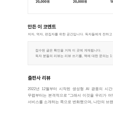
숏폼을 위한 무료 영상 클립 찾기 | 대본을 편집하
20,000
원
20,000
원
1
평범한 영상의 극적 변신, 카이버
한 번의 클릭으로 변신－귀여운 고양이가 호랑이로
긴 영상을 여러 개의 숏폼 영상으로, 오퍼스 클립
만든 이 코멘트
내 아이의 움직이는 캐릭터, 애니메이티드 드로잉
좋아하는 장르 선택하면 작곡, 편집까지, 아이바
저자, 역자, 편집자를 위한 공간입니다. 독자들에게 전하고
로파이 힙합 작곡하기 | 곡 편집하기 | 작곡한 곡의 
작사, 작곡에 AI 가수가 노래까지, 수노
접수된 글은 확인을 거쳐 이 곳에 게재됩니다.
독자 분들의 리뷰는 리뷰 쓰기를, 책에 대한 문의는 1:
7장 일잘러를 위한 업무별 생산성 AI 툴 1
데이터 수작업, AI가 우리 팀에 가져온 변화
출판사 리뷰
AI 검색은 나야 나, 퍼플렉시티
［팁］ 오픈 AI, 마이크로소프트, 구글의 AI 검색
2022년 12월부터 시작된 생성형 AI 광풍의 시
［팁］ 구글 어시턴트를 이용한 음성 AI 검색
무렵부터는 본격적으로 “그래서 이것을 우리가 어떻게
MS 워드에서 코파일럿 쓰기
서비스를 소개하는 쪽으로 변화했으며, 나만의 브
회의록을 보고서로 만들기 | 보고서 초안 작성하기
코파일럿 엑셀 데이터 분석, 피벗테이블까지