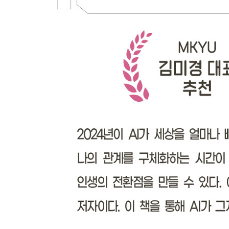
출처 및 답변 재확인 기능 | 제미나이로 문장 쉽게 
［팁］ 구글 워크스페이스 실험실을 사용하려면
［팁］ 구글 문서에서 AI 기능 바로 활용하기
글쓰기 정말 잘합니다, 클로드
일관성 유지, 긴 글에 장점 | 클로드 vs 챗GPT 카
클로드 vs 챗GPT
쉬운 설명 비교 | 클로드 vs 챗GPT 전문가 응답 비
［팁］ 보고서 작성 시 효율적인 프레임워크
한국형 AI 플랫폼 네이버 클로바X
강화된 멀티모달 기능과 한국어 특화 | 자연스러운 대
기능－네이버 여행/쇼핑 등 | AI 검색 네이버 큐: |
범용 AI 멀티 사용법 5가지
저자의 범용 AI 멀티 사용법 5가지
［팁］ POE에서 여러 범용 AI 써보기
［팁］ AI의 답변 검증하는 4가지 팁
3장 프롬프트 엔지니어링 기초 업그레이드