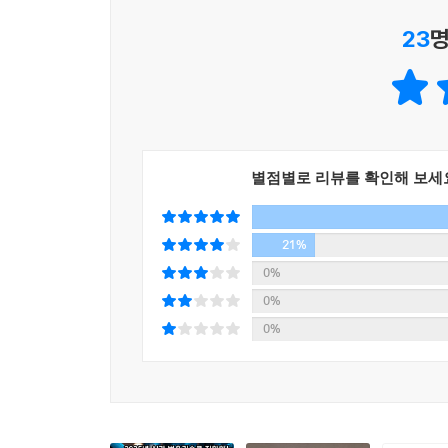
- 도안구 (테크수다 편집장)
수 있도록 실용적인 예제와 팁을 가득 담았다.
23
명
AI의 새로운 지평을 열어가는 이 시대의 친근한
글·그림·영상·음악, 업무별 생산성 AI 도구 50개 
것이다.
- 송태민 (히든브레인연구소 소장, 100만, 50만 유
김덕진 IT 커뮤니케이션 소장이 지난 1년간 만난 
위한 AI 사용법, 비디오와 음악을 위한 AI 사용법
빠르게 변화하는 AI 환경 속에서 방향을 잃지 않
AI를 쉽고 재미있게 이해할 수 있을 것이다. 이 중
추천한다.
별점별로 리뷰를 확인해 보세
- 김효정 (세종사이버대학교 컴퓨터·AI공학과 학과
직장인·대학생·부모 필독서―사전처럼 옆에 끼고 펼
21%
0%
10여 년이 넘는 기간 동안 대중에게 기술분야를 
0%
쫄깃하게 AI에 대해 설명해 준다. 책을 펴고 단순
0%
사용할 수 있을지, 또는 AI를 가지고 혼자 어떻게 
막막하고 아이디어가 안 떠올 때, 1인 기업가가 
도와줄 때, 비오는 주말에 갑갑한 집에서 아이와 놀아