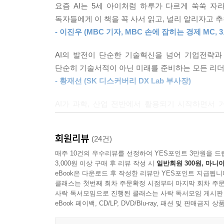
1장에서는 세상을 바꾸는 AI 트렌드를 빠르게 따라
요즘 AI는 5세 아이처럼 하루가 다르게 쑥쑥 자
뤼튼이 왜 20대에게 인기를 끌고 있을까? | 한국형 
2025년 AI 트렌드를 중점적으로 소개한다. 김덕
독자들에게 이 책을 꼭 사서 읽고, 널리 알리자고 추
키워드로 AI 이미지 그리기 | AI 과제와 업무－그림 
2025년을 대표하는 AI 트렌드 키워드로 ‘1. AI 에이
- 이진우 (MBC 기자, MBC 손에 잡히는 경제 MC, 
［팁］ 뤼튼의 실시간 트렌드 키워드와 포화도
멀티모달 AI로 완성되는 로봇 기술’, ‘5. AI 언어모델
폴라리스 오피스의 AI 에이전트 노바
되는 캐릭터 AI와 AI 인플루언서’, ‘9. AI 길들이
AI의 발전이 단순한 기술혁신을 넘어 기업전략과
나만의 개인비서, 폴라리스 오피스 AI | 노바 AI로 
AI의 10가지 트렌드들이 우리의 일과 삶에 어떤
단순히 기술서적이 아닌 미래를 준비하는 모든 리더
초안 완성 | AI 고급 기능 ②－텍스트 투 이미지로 이
둘러싼 전략들도 엿볼 수 있을 것이다.
- 황재선 (SK 디스커버리 DX Lab 부사장)
비전
데이터 시각화의 끝판왕, 냅킨
AI가 과학, 산업 전반에서 활용되기 시작하면서 
챗GPT, 코파일럿, 제미나이 등 최신 업데이트 내용
캔바로 인포그래픽 들어간 통계 PPT 만들기
트렌드를 놓치지 않으려면, 적어도 『AI 2025』(
내가 말하면 AI가 프로그램을 짜준다, 커서 AI
- 박정호 (명지대 실물투자분석학과 교수, MBC 손
2장에서는 챗GPT·코파일럿·제미나이·클로드·클로
회원리뷰
커서 AI로 숫자 맞히기 게임 만들기 | 커서 AI로 
(24건)
유연하게 지원하는지를 실제 사례와 함께 소개한다. 
［팁］ AI를 내 맞춤형으로, 파인튜닝
『AI 2025』(트렌드&활용백과)에 소개된 AI 
매주 10건의 우수리뷰를 선정하여 YES포인트 3만원을 드
조합하여 더 나은 결과를 얻을 수 있는지에 대한 가
3,000원 이상 구매 후 리뷰 작성 시
일반회원 300원, 마니아
업무에 적용할 수 있는 훌륭한 참고서.
eBook은 다운로드 후 작성한 리뷰만 YES포인트 지급됩니
에필로그_AI 네이티브 세대와 함께
- 차정인 (KBS 기자, KBS T-타임 MC)
내 업무 맞춤형 챗봇 만들기, 실용적 예제와 팁이 
클래스는 첫번째 회차 주문확정 시점부터 마지막 회차 주문
사락 독서모임으로 진행된 클래스는 사락 독서모임 게시판
AI 트렌드와 빠르게 진화한 다양한 AI 서비스들
eBook 페이백, CD/LP, DVD/Blu-ray, 패션 및 판매금
3장에서는 대화형 AI에게 좋은 질문을 하는 방법론
만나면서 현장의 요구를 가장 많이, 가장 빠르게 듣
맞는 맞춤형 챗봇을 만드는 법을 실었다. 코딩 지식