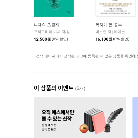
니체의 초월자
독하게 돈 공부
프리드리히 니체 저/김철 편역
히읏
박소연 저
메이븐
|
|
12,500
원
(0% 할인)
16,100
원
(0% 할인)
검색 페이지에서 선택된 태그에 등록된 더 많은 상품을 확인해 
이 상품의 이벤트
(5개)