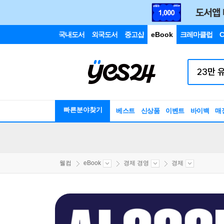
국내도서
외국도서
중고샵
eBook
크레마클럽
C
빠른분야찾기
베스트
신상품
이벤트
바이백
매
웰컴
eBook
경제 경영
경제