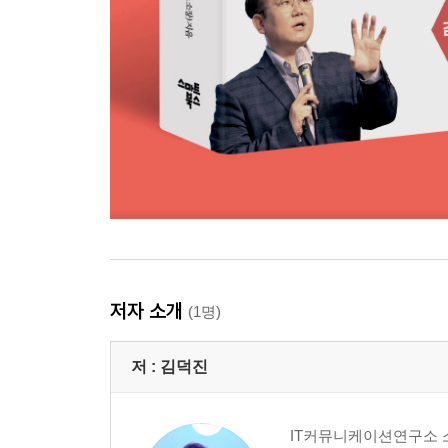
마이크로소프트 디자이너는 뭐가 다를까? | 템플릿으
요가하는 여인 지우기 | 내 사진에 프레임 효과 주기
놀랍게 진화하는 미드저니
미드저니에 참가하기 | 텍스트로 간단한 이미지 생성
카툰 스타일 고화질 그림 그리기 | 인상주의 미술도 
［팁］ 캐릭터의 일관성을 높이려면
［팁］ 미드저니에서 프롬프트 더 잘 쓰는 법
이미지 생성 AI 세계의 오픈소스, 스테이블 디퓨전
텍스트로 그림 그리기 | 그림을 주변으로 넓히기 |
［팁］ 사실적인 인물을 그리고 싶다면, 플럭스
포토샵 사진 편집에 AI가 들어왔다
생성형 채우기로 없던 다리 만들기 | 어깨에 멘 쇼
저자 소개
(1명)
［팁］ 참조 기능으로 내 맘대로 그리는 파이어플
［팁］ 윈도우 그림판, 메모장에도 AI가 들어간다고
저 :
김덕진
얼굴을 바꾸는 스테이블 두들
사진에서 배경만 제거하기 | 사진 속의 하늘만 교체하
마우스 클릭으로 창조적 변주, 프리픽
IT커뮤니케이션연구소 소