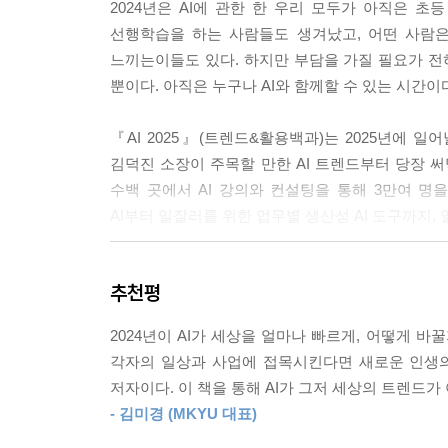
2024년은 AI에 관한 한 우리 모두가 아직은 초등
데이터 형식 편집하기 | 데이터 분석하기 | 피벗테
선행학습을 하는 사람들도 생겨났고, 어떤 사람은
파워포인트 코파일럿으로 PPT 파일을 단숨에!
느끼는이들도 있다. 하지만 부담을 가질 필요가 전혀 
［팁］ 제미나이의 익스텐션 사용하기－워크스페이
뿐이다. 아직은 누구나 AI와 함께할 수 있는 시간이
［팁］ 구글 제미나이에서 유튜브 설명·요약하기
PPT 슬라이드 10장을 1분 만에 뚝딱, 감마 AI
『AI 2025』(트렌드&활용백과)는 2025년에 일
감마에서 PPT 만들기 | 감마의 자동 PPT 다듬기
김덕진 소장이 주목할 만한 AI 트렌드부터 당장 써
구글 스프레드시트 자동화하기
수백 곳에서 AI 강의와 컨설팅을 통해 3만여 명
2시간 녹음 파일을 1분 만에 텍스트로, 네이버 클
AI부터 일잘러를 위한 업무별 생산성 AI 도구까지,
딥엘로 웹 페이지 번역하기
마인드맵이 자동으로 좍, 마인드맵 AI
AI 빅테크 기업들의 최신 전략 분석과 2025년 AI 트
추천평
8장 일잘러를 위한 업무별 생산성 AI 툴 2
2024년 AI 분야에서 노벨 물리학상과 화학상을 
2024년이 AI가 세상을 얼마나 빠르게, 어떻게 바
기초학문으로서 인정받게 된 것이다. 한편, 2024년
일의 본질에 주목하는 AI 시대
각자의 일상과 사업에 접목시킨다면 새로운 인생의
스테이블 디퓨전의 원천기술이 되는 확산모델에 대한 
직장인을 위한 업무비서 그룹, 웍스AI
저자이다. 이 책을 통해 AI가 그저 세상의 트렌드가 
변화를 미리 알려면 AI를 알아야 한다.
업무 문서 번역 AI 비서 | 문서 검토 AI 비서 | 데이터
- 김미경 (MKYU 대표)
MZ 세대 넘어 아시아 AI 플랫폼을 향하여, 뤼튼