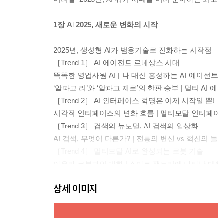
1장 AI 2025, 새로운 변화의 시작
2025년, 생성형 AI가 범용기술로 진화하는 시작점
［Trend 1］ AI 에이전트 르네상스 시대
똑똑한 영업사원 AI | 나 대신 흥정하는 AI 에이전
‘알파고 리’와 ‘알파고 제로’의 한판 승부 | 멀티 AI
［Trend 2］ AI 인터페이스 혁명은 이제 시작일 뿐!
시각적 인터페이스의 변화 흐름 | 멀티모달 인터페이
［Trend 3］ 검색의 뉴노멀, AI 검색의 일상화
AI 검색, 무엇이 다른가? | 전통의 변신 vs 혁신의 
［Trend 4］ 멀티모달 AI로 완성되는 로봇 기술
아우라 로봇과의 대화 | 스마트 팩토리에 나타난 대화형
［Trend 5］ AI 언어모델의 춘추전국시대
상세 이미지
언어모델의 고도화 및 경량화 | AI 비즈니스 생태
［Trend 6］ AI 시대 데이터 확보 전쟁
미디어에 손 내민 오픈AI | 의료 데이터 확보에 공