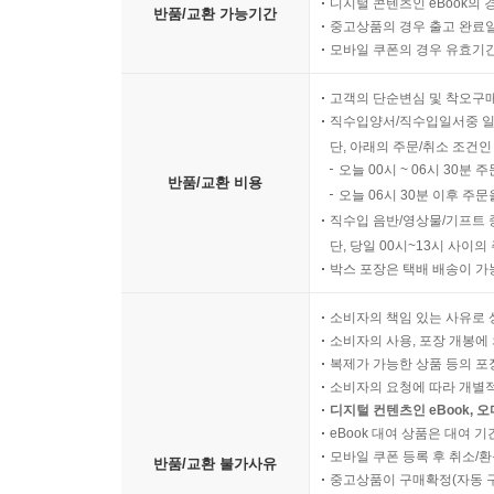
디지털 콘텐츠인 eBook의 
반품/교환 가능기간
중고상품의 경우 출고 완료일
모바일 쿠폰의 경우 유효기간(
고객의 단순변심 및 착오구
직수입양서/직수입일서중 일
단, 아래의 주문/취소 조건인
오늘 00시 ~ 06시 30분 
반품/교환 비용
오늘 06시 30분 이후 주문
직수입 음반/영상물/기프트 
단, 당일 00시~13시 사이
박스 포장은 택배 배송이 가
소비자의 책임 있는 사유로 
소비자의 사용, 포장 개봉에 
복제가 가능한 상품 등의 포장을 
소비자의 요청에 따라 개별
디지털 컨텐츠인 eBook, 
eBook 대여 상품은 대여 기
모바일 쿠폰 등록 후 취소/환
반품/교환 불가사유
중고상품이 구매확정(자동 