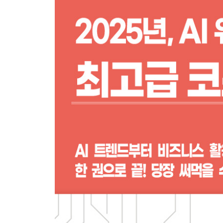
［Trend 7］ AI 크리에이터 이코노미
크리에이터 이코노미와 프로듀싱 | 왜 크리에이터 프
［Trend 8］ 동반자가 되는 캐릭터 AI와 AI 인플루
AI 컴패니언 시대 | AI 캐릭터가 바꾸는 우리의 일상 
［Trend 9］ AI 길들이는 파인튜닝의 대중화
내 손끝에서 탄생하는 맞춤형 AI | 파인튜닝의 놀라운
［Trend 10］ AI를 둘러싼 법적·윤리적 쟁점 구체화
은어 · 비속어 · 욕설의 필터링까지 우회하는 AI | 
라벤더 | 잊혀질 권리와 데이터 리터러시 | MZ만 쓴
2장 업무 생산성 향상을 위한 범용 AI 5종
범용 AI 5종 비교하기 - 챗GPT, 코파일럿, 제미나이
진화하는 챗GPT, 뭐가 얼마나 달라졌을까?
-나의 연금 3총사, 최선의 연금 수령방법은?
대화 능력 20~30% 향상 | 군더더기 없이 빠르고 
보호와 보안 기능 적용