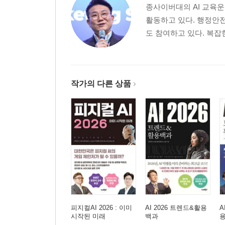
이미지 생성 및 수정하기 | 이미지 스타일 바꾸기
종사이버대의 AI 교육운
［팁］ 흑백 → 컬러 사진, 업스케일링은 팔레트와
활동하고 있다. 행정안전부
［팁］ 예쁜 그림 카드를 만들고 싶다면 아이디오
도 참여하고 있다. 복잡한
6장 영상과 음악을 위한 AI 사용법
AI로 만드는 숏폼 콘텐츠, 누구나 크리에이터가 될 
작가의 다른 상품
재미와 실용성의 공존 | AI 아바타와 AI 인플루언
법적·윤리적 이슈
픽토리로 인스타 릴스 영상 만들기
텍스트만 주면 인스타 릴스 영상을 뚝딱! | 인스타
［팁］ 영상 AI 픽토리와 챗GPT의 만남, 픽토리GP
이미지를 움직이는 영상으로, 런웨이
아바타로 뉴스 방송을, 신세시아
내 얼굴로 아바타 영상 만들기, 헤이젠
아바타 영상 만들기 | 영상에 배경음악 & 목소리 넣
피지컬AI 2026 : 이미
AI 2026 트렌드&활용
A
숏폼 영상 편집을 글쓰기처럼 간편하게, 디스크립
시작된 미래
백과