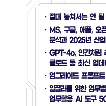
골라 쓰면 더 좋은 챗GPT 버전별 특징
멀티모달과 음성 기반 인터페이스로 진화하는 챗G
‘듣고 말하는’ 기능 | 이미지 ‘보고 답하는’ 기능 | 
챗GPT의 고급 데이터 분석
6,600명의 학업성취도 조사 1분 만에
［팁］ 챗GPT 맞춤 설정하기
코파일럿의 도전, AI 컴패니언
코파일럿 컴패니언 웨이브 2, 무엇이 달라졌나?
코파일럿 체험하기
사이드바로 불러내기 | 음악 요청하기 | 이미지 보고 
［팁］ 윈도우 작업표시줄의 코파일럿 아이콘
［팁］ 〈새로운 채팅 시작〉이나 〈뉴챗〉을 누르
［팁］ 답변 출력 시 영어와 한글이 섞여 나오면
구글 제미나이의 반격
더 확장된 컨텍스트 윈도우 | 향상된 멀티모달 처리
반격 가능성
구글 제미나이와 함께하기