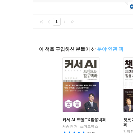
1
이 책을 구입하신 분들이 산
분야 연관 책
커서 AI 트렌드&활용백과
챗봇 
과
서승완 저
스마트북스
|
김덕진