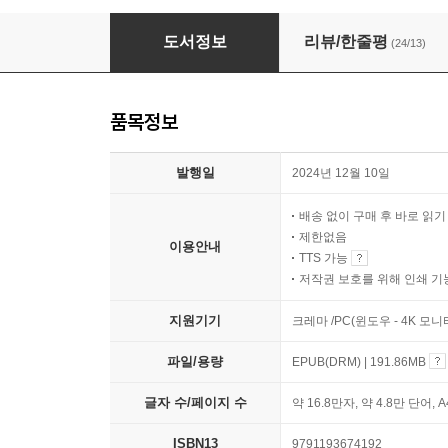
AI 2025 트렌드&활용백과
도서정보
리뷰/한줄평
(24/13)
품목정보
발행일
2024년 12월 10일
배송 없이 구매 후 바로 읽
제한없음
이용안내
TTS 가능
저작권 보호를 위해 인쇄 기
지원기기
크레마 /PC(윈도우 - 4K 모
파일/용량
EPUB(DRM) | 191.86MB
글자 수/페이지 수
약 16.8만자, 약 4.8만 단어, 
ISBN13
9791193674192